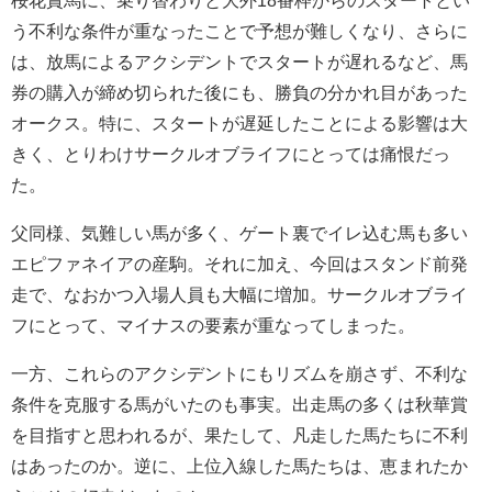
う不利な条件が重なったことで予想が難しくなり、さらに
は、放馬によるアクシデントでスタートが遅れるなど、馬
券の購入が締め切られた後にも、勝負の分かれ目があった
オークス。特に、スタートが遅延したことによる影響は大
きく、とりわけサークルオブライフにとっては痛恨だっ
た。
父同様、気難しい馬が多く、ゲート裏でイレ込む馬も多い
エピファネイアの産駒。それに加え、今回はスタンド前発
走で、なおかつ入場人員も大幅に増加。サークルオブライ
フにとって、マイナスの要素が重なってしまった。
一方、これらのアクシデントにもリズムを崩さず、不利な
条件を克服する馬がいたのも事実。出走馬の多くは秋華賞
を目指すと思われるが、果たして、凡走した馬たちに不利
はあったのか。逆に、上位入線した馬たちは、恵まれたか