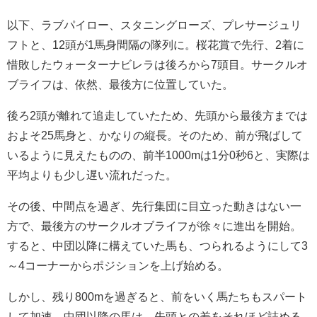
以下、ラブパイロー、スタニングローズ、プレサージュリ
フトと、12頭が1馬身間隔の隊列に。桜花賞で先行、2着に
惜敗したウォーターナビレラは後ろから7頭目。サークルオ
ブライフは、依然、最後方に位置していた。
後ろ2頭が離れて追走していたため、先頭から最後方までは
およそ25馬身と、かなりの縦長。そのため、前が飛ばして
いるように見えたものの、前半1000mは1分0秒6と、実際は
平均よりも少し遅い流れだった。
その後、中間点を過ぎ、先行集団に目立った動きはない一
方で、最後方のサークルオブライフが徐々に進出を開始。
すると、中団以降に構えていた馬も、つられるようにして3
～4コーナーからポジションを上げ始める。
しかし、残り800mを過ぎると、前をいく馬たちもスパート
して加速。中団以降の馬は、先頭との差をそれほど詰める