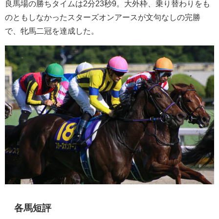
良馬場の勝ちタイムは2分23秒9。大外枠、乗り替わりをも
のともしなかったスターズオンアースが文句なしの完勝
で、牝馬二冠を達成した。
各馬短評