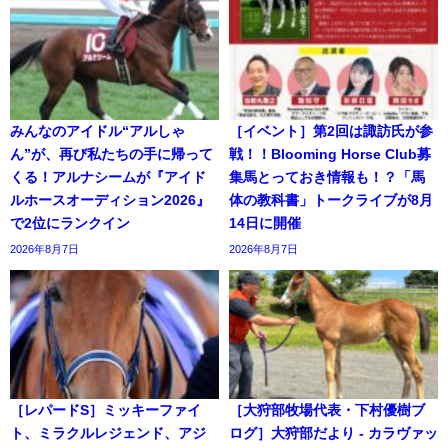
みんなのアイドル“アルしゃ
［イベント］第2回は諏訪氏が参
ん”が、再び私たちの手に帰って
戦！！Blooming Horse Club募
くる！アルナシームが『アイド
集馬とっておき情報も！？「馬
ルホースオーディション2026』
体の教科書」トークライブが8月
で2位にランクイン
14日に開催
2026年8月7日
2026年8月7日
［レパードS］ミッキーファイ
［大狩部牧場代表・下村優樹ブ
ト、ミラクルレジェンド、アジ
ログ］大狩部だより - カラヴァッ