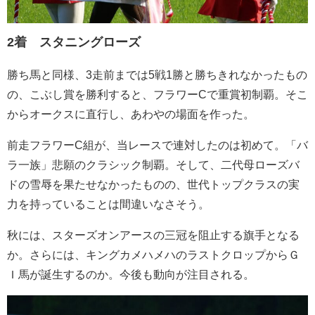
2着 スタニングローズ
勝ち馬と同様、3走前までは5戦1勝と勝ちきれなかったもの
の、こぶし賞を勝利すると、フラワーCで重賞初制覇。そこ
からオークスに直行し、あわやの場面を作った。
前走フラワーC組が、当レースで連対したのは初めて。「バ
ラ一族」悲願のクラシック制覇。そして、二代母ローズバ
ドの雪辱を果たせなかったものの、世代トップクラスの実
力を持っていることは間違いなさそう。
秋には、スターズオンアースの三冠を阻止する旗手となる
か。さらには、キングカメハメハのラストクロップからＧ
Ｉ馬が誕生するのか。今後も動向が注目される。