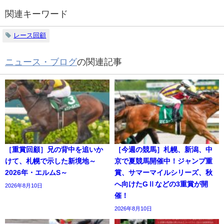
関連キーワード
レース回顧
ニュース・ブログ
の関連記事
［重賞回顧］兄の背中を追いか
［今週の競馬］札幌、新潟、中
けて、札幌で示した新境地～
京で夏競馬開催中！ジャンプ重
2026年・エルムS～
賞、サマーマイルシリーズ、秋
へ向けたGⅡなどの3重賞が開
2026年8月10日
催！
2026年8月10日