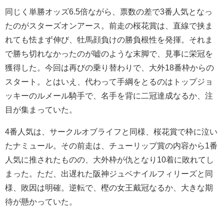
同じく単勝オッズ6.5倍ながら、票数の差で3番人気となっ
たのがスターズオンアース。前走の桜花賞は、直線で挟ま
れても怯まず伸び、牡馬顔負けの勝負根性を発揮。それま
で勝ち切れなかったのが嘘のような末脚で、見事に栄冠を
獲得した。今回は再びの乗り替わりで、大外18番枠からの
スタート。とはいえ、代わって手綱をとるのはトップジョ
ッキーのルメール騎手で、名手を背に二冠達成なるか、注
目が集まっていた。
4番人気は、サークルオブライフと同様、桜花賞で枠に泣い
たナミュール。その前走は、チューリップ賞の内容から1番
人気に推されたものの、大外枠が仇となり10着に敗れてし
まった。ただ、出遅れた阪神ジュベナイルフィリーズと同
様、敗因は明確。逆転で、樫の女王戴冠なるか、大きな期
待が懸かっていた。