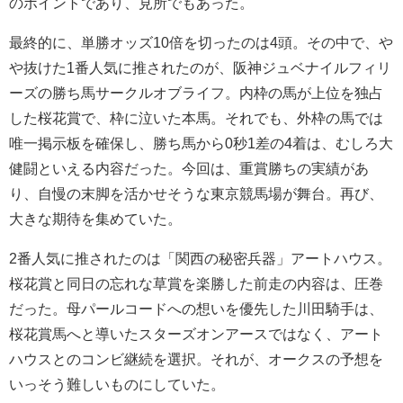
のポイントであり、見所でもあった。
最終的に、単勝オッズ10倍を切ったのは4頭。その中で、や
や抜けた1番人気に推されたのが、阪神ジュベナイルフィリ
ーズの勝ち馬サークルオブライフ。内枠の馬が上位を独占
した桜花賞で、枠に泣いた本馬。それでも、外枠の馬では
唯一掲示板を確保し、勝ち馬から0秒1差の4着は、むしろ大
健闘といえる内容だった。今回は、重賞勝ちの実績があ
り、自慢の末脚を活かせそうな東京競馬場が舞台。再び、
大きな期待を集めていた。
2番人気に推されたのは「関西の秘密兵器」アートハウス。
桜花賞と同日の忘れな草賞を楽勝した前走の内容は、圧巻
だった。母パールコードへの想いを優先した川田騎手は、
桜花賞馬へと導いたスターズオンアースではなく、アート
ハウスとのコンビ継続を選択。それが、オークスの予想を
いっそう難しいものにしていた。