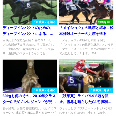
「名勝負」を語る
競馬を学ぶ
ディープインパクトのための、
「メイショウ」の軌跡と継承 - 松
ディープインパクトによる、デ
本好雄オーナーの足跡を辿る
ィープインパクトの宝塚記念。
宝塚記念の歴史を紐解く 春のＧ１シリー
「メイショウ」の継承と軌跡 今回は
ズの余韻が薄まり始めたころに実施され
『「メイショウ」の軌跡と継承』というテ
2006年、京都開催の宝塚記念を
る、宝塚記念。春競馬のフィナーレであ
ーマで、「メイショウ」軍団の活躍につい
振り返る
り、夏競馬のスタートラインでも...
てお話ししていきます。 202...
「名勝負」を語る
「名勝負」を語る
60kgも何のその。2016年クラス
［秋華賞］ライバルの3冠を阻
ターCでダノンレジェンドが見せ
止。雪辱を晴らしたG1初勝利。
た衝撃。
- 2009年・レッドディザイア
岩手競馬、お盆の名物重賞といえばクラス
ウオッカとダイワスカーレットという2頭
ターCだ。東京盃やJBCに繋がるダートグ
のライバル対決の熱も冷めやらぬ中、