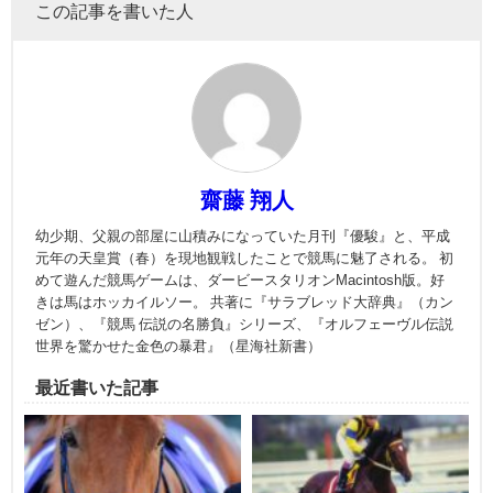
この記事を書いた人
齋藤 翔人
幼少期、父親の部屋に山積みになっていた月刊『優駿』と、平成
元年の天皇賞（春）を現地観戦したことで競馬に魅了される。 初
めて遊んだ競馬ゲームは、ダービースタリオンMacintosh版。好
きは馬はホッカイルソー。 共著に『サラブレッド大辞典』（カン
ゼン）、『競馬 伝説の名勝負』シリーズ、『オルフェーヴル伝説
世界を驚かせた金色の暴君』（星海社新書）
最近書いた記事