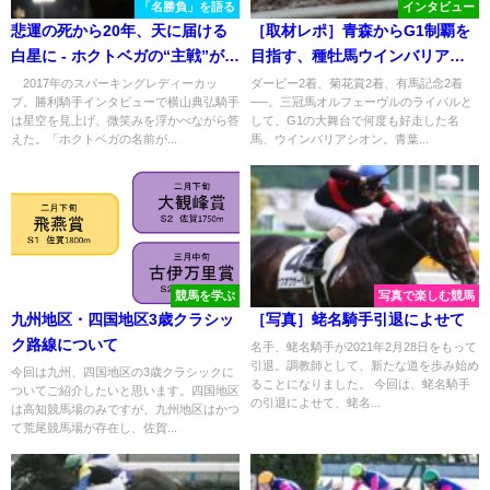
「名勝負」を語る
インタビュー
悲運の死から20年、天に届ける
［取材レポ］青森からG1制覇を
白星に - ホクトベガの“主戦”が制
目指す、種牡馬ウインバリアシ
した2017年スパーキングレディ
オン - 荒谷牧場を訪ねて
2017年のスパーキングレディーカッ
ダービー2着、菊花賞2着、有馬記念2着
プ。勝利騎手インタビューで横山典弘騎手
──。三冠馬オルフェーヴルのライバルと
ーカップ
は星空を見上げ、微笑みを浮かべながら答
して、G1の大舞台で何度も好走した名
えた。「ホクトベガの名前が...
馬、ウインバリアシオン。青葉...
競馬を学ぶ
写真で楽しむ競馬
九州地区・四国地区3歳クラシッ
［写真］蛯名騎手引退によせて
ク路線について
名手、蛯名騎手が2021年2月28日をもって
引退。調教師として、新たな道を歩み始め
今回は九州、四国地区の3歳クラシックに
ることになりました。 今回は、蛯名騎手
ついてご紹介したいと思います。四国地区
の引退によせて、蛯名...
は高知競馬場のみですが、九州地区はかつ
て荒尾競馬場が存在し、佐賀...