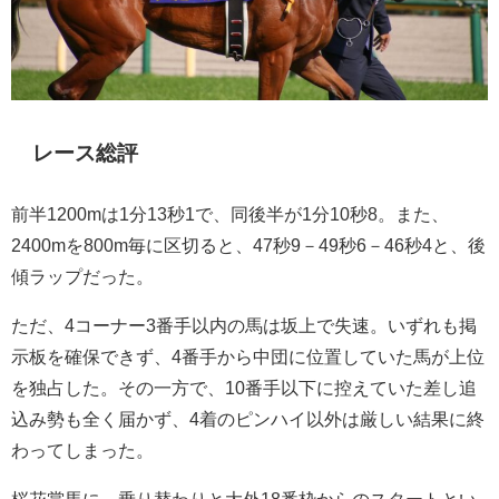
レース総評
前半1200mは1分13秒1で、同後半が1分10秒8。また、
2400mを800m毎に区切ると、47秒9－49秒6－46秒4と、後
傾ラップだった。
ただ、4コーナー3番手以内の馬は坂上で失速。いずれも掲
示板を確保できず、4番手から中団に位置していた馬が上位
を独占した。その一方で、10番手以下に控えていた差し追
込み勢も全く届かず、4着のピンハイ以外は厳しい結果に終
わってしまった。
桜花賞馬に、乗り替わりと大外18番枠からのスタートとい