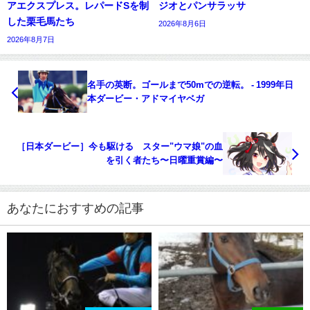
アエクスプレス。レパードSを制
ジオとパンサラッサ
した栗毛馬たち
2026年8月6日
2026年8月7日
名手の英断。ゴールまで50mでの逆転。 - 1999年日
本ダービー・アドマイヤベガ
［日本ダービー］今も駆ける スター"ウマ娘"の血
を引く者たち〜日曜重賞編〜
あなたにおすすめの記事