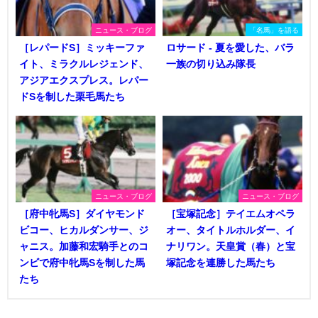
ニュース・ブログ
「名馬」を語る
［レパードS］ミッキーファ
ロサード - 夏を愛した、バラ
イト、ミラクルレジェンド、
一族の切り込み隊長
アジアエクスプレス。レパー
ドSを制した栗毛馬たち
ニュース・ブログ
ニュース・ブログ
［府中牝馬S］ダイヤモンド
［宝塚記念］テイエムオペラ
ビコー、ヒカルダンサー、ジ
オー、タイトルホルダー、イ
ャニス。加藤和宏騎手とのコ
ナリワン。天皇賞（春）と宝
ンビで府中牝馬Sを制した馬
塚記念を連勝した馬たち
たち