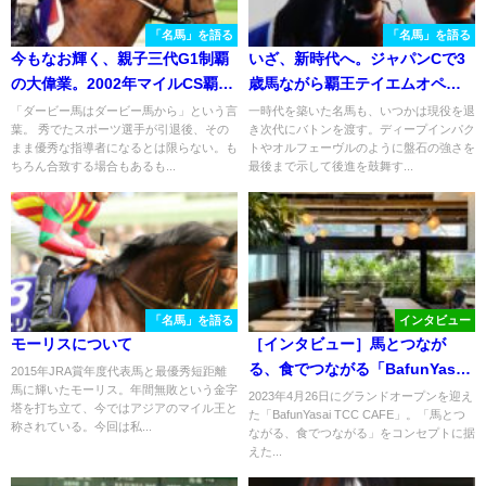
「名馬」を語る
「名馬」を語る
今もなお輝く、親子三代G1制覇
いざ、新時代へ。ジャパンCで3
の大偉業。2002年マイルCS覇者
歳馬ながら覇王テイエムオペラ
トウカイポイントの軌跡を振り
オーを撃破した、ジャングルポ
「ダービー馬はダービー馬から」という言
一時代を築いた名馬も、いつかは現役を退
葉。 秀でたスポーツ選手が引退後、その
き次代にバトンを渡す。ディープインパク
返る。
ケットの走りを振り返る。
まま優秀な指導者になるとは限らない。も
トやオルフェーヴルのように盤石の強さを
ちろん合致する場合もあるも...
最後まで示して後進を鼓舞す...
「名馬」を語る
インタビュー
モーリスについて
［インタビュー］馬とつなが
る、食でつながる「BafunYasai
2015年JRA賞年度代表馬と最優秀短距離
馬に輝いたモーリス。年間無敗という金字
TCC CAFE」。TCC Japan 山本
2023年4月26日にグランドオープンを迎え
塔を打ち立て、今ではアジアのマイル王と
た「BafunYasai TCC CAFE」。「馬とつ
代表が語る、表参道からの引退
称されている。今回は私...
ながる、食でつながる」をコンセプトに据
競走馬支援
えた...