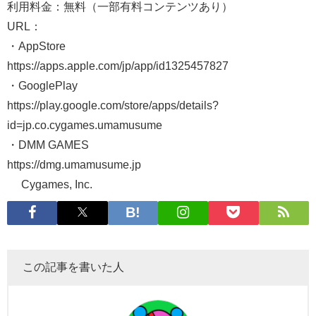
利用料金：無料（一部有料コンテンツあり）
URL：
・AppStore
https://apps.apple.com/jp/app/id1325457827
・GooglePlay
https://play.google.com/store/apps/details?
id=jp.co.cygames.umamusume
・DMM GAMES
https://dmg.umamusume.jp
© Cygames, Inc.
この記事を書いた人