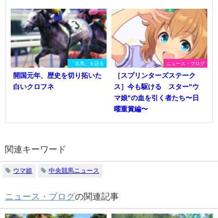
「名馬」を語る
ニュース・ブログ
開国元年、歴史を切り拓いた
［スプリンターズステーク
白いクロフネ
ス］今も駆ける スター"ウ
マ娘"の血を引く者たち〜日
曜重賞編〜
関連キーワード
ウマ娘
中央競馬ニュース
ニュース・ブログ
の関連記事