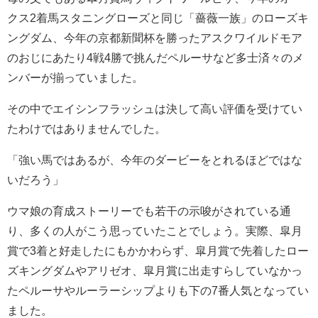
クス2着馬スタニングローズと同じ「薔薇一族」のローズキ
ングダム、今年の京都新聞杯を勝ったアスクワイルドモア
のおじにあたり4戦4勝で挑んだペルーサなど多士済々のメ
ンバーが揃っていました。
その中でエイシンフラッシュは決して高い評価を受けてい
たわけではありませんでした。
「強い馬ではあるが、今年のダービーをとれるほどではな
いだろう」
ウマ娘の育成ストーリーでも若干の示唆がされている通
り、多くの人がこう思っていたことでしょう。実際、皐月
賞で3着と好走したにもかかわらず、皐月賞で先着したロー
ズキングダムやアリゼオ、皐月賞に出走すらしていなかっ
たペルーサやルーラーシップよりも下の7番人気となってい
ました。