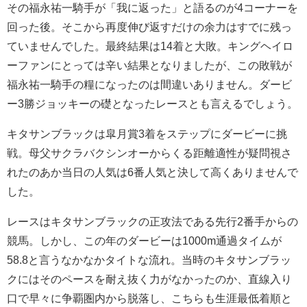
その福永祐一騎手が「我に返った」と語るのが4コーナーを
回った後。そこから再度伸び返すだけの余力はすでに残っ
ていませんでした。最終結果は14着と大敗。キングヘイロ
ーファンにとっては辛い結果となりましたが、この敗戦が
福永祐一騎手の糧になったのは間違いありません。ダービ
ー3勝ジョッキーの礎となったレースとも言えるでしょう。
キタサンブラックは皐月賞3着をステップにダービーに挑
戦。母父サクラバクシンオーからくる距離適性が疑問視さ
れたのあか当日の人気は6番人気と決して高くありませんで
した。
レースはキタサンブラックの正攻法である先行2番手からの
競馬。しかし、この年のダービーは1000m通過タイムが
58.8と言うなかなかタイトな流れ。当時のキタサンブラッ
クにはそのペースを耐え抜く力がなかったのか、直線入り
口で早々に争覇圏内から脱落し、こちらも生涯最低着順と