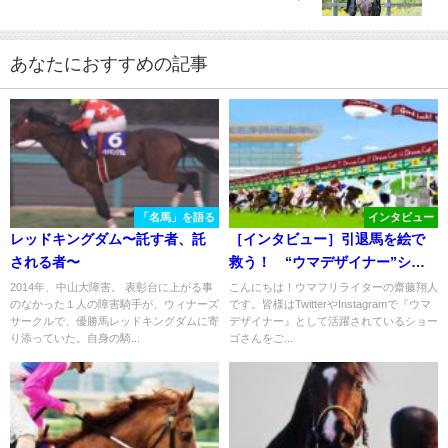
あなたにおすすめの記事
「名馬」を語る
インタビュー
レッドキングダム〜託す者、託
［インタビュー］引退馬を絵で
される者〜
救う！ “ウマデザイナー”ショ
ーゴさんに直撃取材
2014年、中山大障害。 表彰台に上がる事
こんにちは！ウマフリライターの齋藤翔人
のなかった１人の障害騎手が、ウィナーズ
です。皆様はTwitterやInstagramで『ウマ
サークルで、優勝馬レッドキングダムに寄
デザイナー』として活躍されているショー
り添っていた。自身の騎...
ゴさんをご...