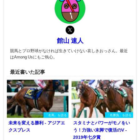
館山 速人
競馬とプロ野球がなければ生きていけない哀しきおっさん。最近
はAmong Usにもご執心。
最近書いた記事
「名馬」を語る
「名勝負」を語る
未来を変える勝利 - アジアエ
スタミナとパワーがモノをい
クスプレス
う！力強い末脚で復活のV -
2019年七夕賞