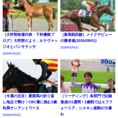
［大狩部牧場代表・下村優樹ブ
［新馬戦回顧］メイクデビュー
ログ］大狩部だより - カラヴァッ
の勝者達(2026/08/01)
ジオとパンサラッサ
2026年8月6日
2026年8月6日
［今週の注目］夏競馬の折り返
［リーディング］各部門で記録
し地点で輝け！CBC賞に挑む3歳
達成の1週間！2歳戦ではエフフ
牝馬サンアントワーヌ
ォーリア、シスキン産駒が大暴
れ
2026年8月6日