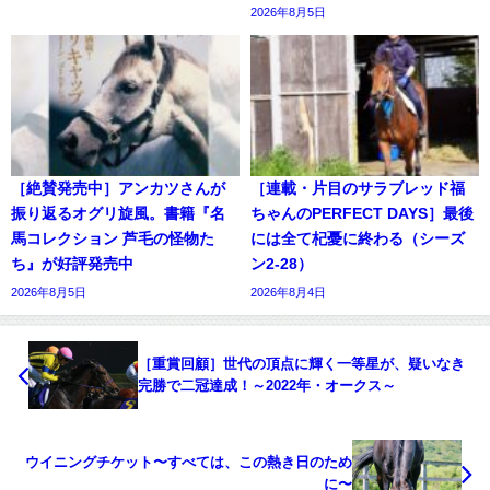
2026年8月5日
［絶賛発売中］アンカツさんが
［連載・片目のサラブレッド福
振り返るオグリ旋風。書籍『名
ちゃんのPERFECT DAYS］最後
馬コレクション 芦毛の怪物た
には全て杞憂に終わる（シーズ
ち』が好評発売中
ン2-28）
2026年8月5日
2026年8月4日
［重賞回顧］世代の頂点に輝く一等星が、疑いなき
完勝で二冠達成！～2022年・オークス～
ウイニングチケット〜すべては、この熱き日のため
に〜