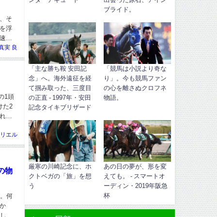
ブライド。
、そ
を浮
速し
真実 良
「主な勝ち鞍 安田記
「競馬は小説より奇な
念」へ。海外遠征を経
り」。今も競馬ファン
て掴み取った、三度目
の心を離さぬクロフネ
の1頭
の正直 - 1997年・安田
物語。
けた2
記念タイキブリザード
れ絶
リエル
厳寒の川崎記念に、ホ
あの日の夢が、形を変
の物
クトベガの「旅」を想
えても。 - スマートオ
う
ーディン・2019年阪急
杯
る。何
か
躍した