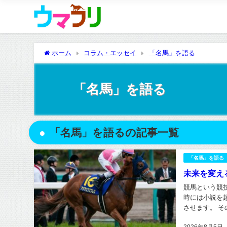
ホーム
コラム・エッセイ
「名馬」を語る
「名馬」を語る
「名馬」を語るの記事一覧
「名馬」を語る
未来を変える
競馬という競
時には小説を
させます。 
生産者にとって