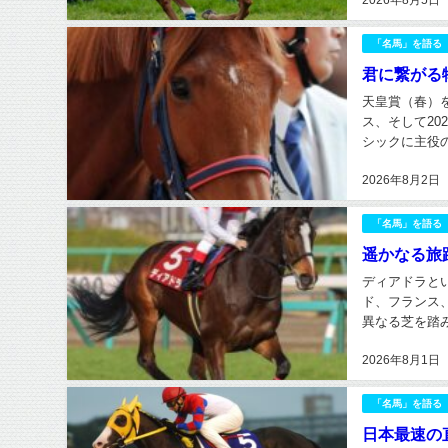
2026年8月5日
「名馬」を語る
君に繋がる物
天皇賞（春）
ス、そして20
シックに主役
一人に数えられ
2026年8月2日
「名馬」を語る
遥かなる旅
ディアドラと
ド、フランス
異なる芝を踏
もはや珍しい時
2026年8月1日
「名馬」を語る
日本最速の