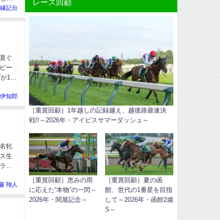
レース回顧
縁記台
直ぐ
スピー
が1分
 伊知郎
［重賞回顧］1年越しの記録越え、越後路最速決
戦!!～2026年・アイビスサマーダッシュ～
名牝
ス生
ラ一
［重賞回顧］恵みの雨
［重賞回顧］夏の函
藤 翔人
に応えた“本物”の一閃～
館、世代の1番星を目指
2026年・関屋記念～
して～2026年・函館2歳
S～