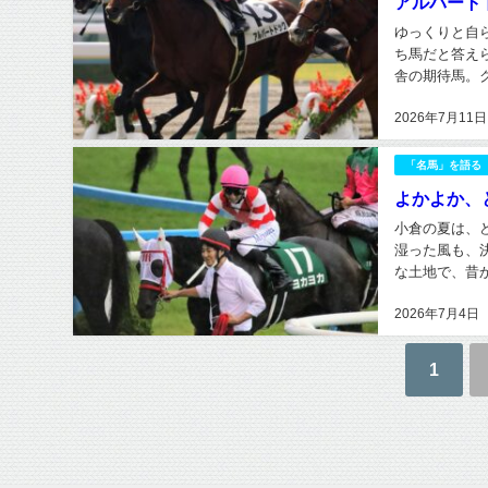
アルバート
ゆっくりと自
ち馬だと答え
舎の期待馬。
は、日本での現
2026年7月11日
「名馬」を語る
よかよか、と
小倉の夏は、
湿った風も、
な土地で、昔
えなくなる時も
2026年7月4日
1