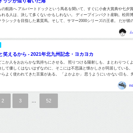
ドックが辿り着いた港
らの航路へ アルバートドックという馬名を聞いて、すぐに小倉大賞典や七夕
られる人は、決して多くないかもしれない。 ディープインパクト産駒。松田
クラシックを目指した素質馬。そして、サマー2000シリーズの王者。 だが彼
役生活だけでは終わらなかった。馬名の由...
ム
笑えるから - 2021年北九州記念・ヨカヨカ
どこか人をおおらかな気持ちにさせる。 照りつける陽射しも、まとわりつく
決して優しくはないはずなのに、そこには不思議と懐かしさが同居している。
からよく使われてきた言葉がある。 「よかよか」 思うようにいかない日も、
ある。けれど、そんなときでも大丈夫、焦ら...
n
2
3
…
52