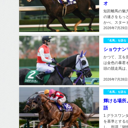
オ
短距離馬の魅
の速さをもっ
かべ、スター
2026年7月29日
ていく。その姿
「名馬」を語る
ショウナン
かつて、王を
は金色の暴君
頭の競走馬は
対的とも言える
2026年7月28日
「名馬」を語る
輝ける場所
語
1.グラスワ
を基準とする
し、所謂「9