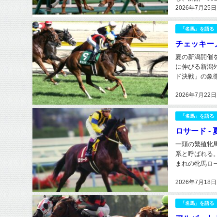
2026年7月25日
1998年クラ
「名馬」を語る
チェッキー
夏の新潟開催
に伸びる新潟
ド決戦」の象
31秒0のコー
2026年7月22日
「名馬」を語る
ロサード 
一頭の繁殖牝
系と呼ばれる
まれの牝馬ロ
族」である。 
2026年7月18日
「名馬」を語る