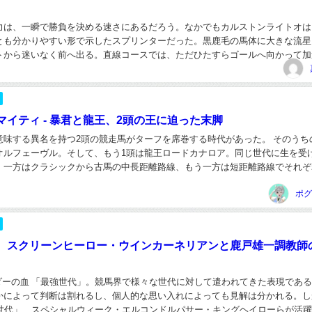
力は、一瞬で勝負を決める速さにあるだろう。なかでもカルストンライトオは
とも分かりやすい形で示したスプリンターだった。黒鹿毛の馬体に大きな流星
トから迷いなく前へ出る。直線コースでは、ただひたすらゴールへ向かって加
は、駆け引きというよりも、純粋なスピードそのもの...
マイティ - 暴君と龍王、2頭の王に迫った末脚
意味する異名を持つ2頭の競走馬がターフを席巻する時代があった。 そのうち
オルフェーヴル。そして、もう1頭は龍王ロードカナロア。同じ世代に生を受
、一方はクラシックから古馬の中長距離路線、もう一方は短距離路線でそれぞ
力を堅持していた。 むろん、そのような時代...
ポグ
。スクリーンヒーロー・ウインカーネリアンと鹿戸雄一調教師
ンダーの血 「最強世代」。競馬界で様々な世代に対して遣われてきた表現であ
かによって判断は割れるし、個人的な思い入れによっても見解は分かれる。し
8世代」、スペシャルウィーク・エルコンドルパサー・キングヘイローらが活