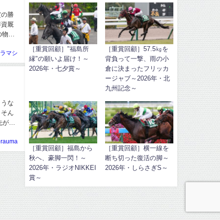
賞の勝
博資厩
の物語
［重賞回顧］"福島所
［重賞回顧］57.5㎏を
ラマシ
縁"の願いよ届け！～
背負って一撃、雨の小
2026年・七夕賞～
倉に決まったフリッカ
ージャブ～2026年・北
九州記念～
ような
 そん
先が見
orauma
［重賞回顧］福島から
［重賞回顧］横一線を
秋へ、豪脚一閃！～
断ち切った復活の脚～
2026年・ラジオNIKKEI
2026年・しらさぎS～
賞～