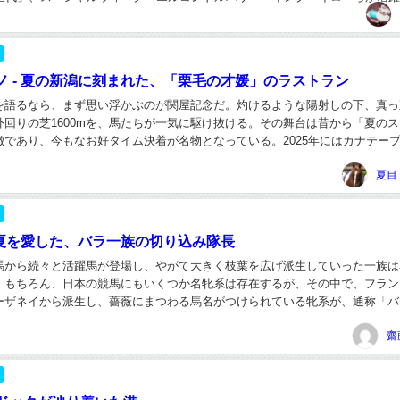
シック世代がその候補の一角であることは衆目の...
ノ - 夏の新潟に刻まれた、「栗毛の才媛」のラストラン
を語るなら、まず思い浮かぶのが関屋記念だ。灼けるような陽射しの下、真っ
外回りの芝1600mを、馬たちが一気に駆け抜ける。その舞台は昔から「夏の
徴であり、今もなお好タイム決着が名物となっている。2025年にはカナテープ
スレコードで駆け抜け、観客を沸かせた。...
夏目
- 夏を愛した、バラ一族の切り込み隊長
馬から続々と活躍馬が登場し、やがて大きく枝葉を広げ派生していった一族は
。もちろん、日本の競馬にもいくつか名牝系は存在するが、その中で、フラン
ーザネイから派生し、薔薇にまつわる馬名がつけられている牝系が、通称「バ
当初、バラ一族からは重賞勝ち馬が多数登場したもの...
齋