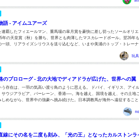
館
語 - アイムユアーズ
を連覇したフィエールマン、重馬場の皐月賞を豪快に差し切ったソールオリエ
25年の天皇賞（秋）を勝ち、世界とも肉薄したマスカレードボール。翌26年
の一頭、リアライズシリウスを送り込むなど、いまや美浦のトップ・トレーナ
る手塚貴久調教師。 その資質は開業当初からす...
玩具
路のプロローグ - 北の大地でディアドラが広げた、世界への翼
いう存在は、一羽の気高い渡り鳥のように思える。 ドバイ、イギリス、アイ
、サウジアラビア、バーレーン、香港──。海を越え、国境を越え、その土地
みしめながら、世界中の強豪へ挑み続けた。日本調教馬が海外へ遠征すること
代ではない。それでも、これほど長く、一つの場...
n
直線にその名を二度も刻み、「光の王」となったカルストンラ