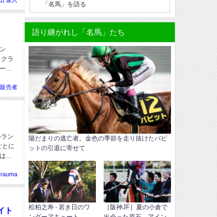
山 速人
語り継がれし「名馬」たち
ン
もクラ
ーの
販売者
ルラン
陽だまりの逃亡者。金色の季節を走り抜けたバビ
ごとに
ットの引退に寄せて
は、
orauma
松柏之寿 - 若き日のワ
［阪神JF］夏の小倉で
イト
ンダーアキュート
出会った原石、アイン