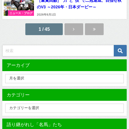
［重賞回顧］“力”と“技”で二冠達成、目指せ秋
のV3 ～2026年・日本ダービー～
ニュース・ブログ
2026年6月1日
1 / 45
アーカイブ
カテゴリー
語り継がれし「名馬」たち