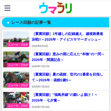
レース回顧の記事一覧
［重賞回顧］1年越しの記録越え、越後路最速
決戦!!～2026年・アイビスサマーダッシュ～
ニュース・ブログ
2026年8月4日
［重賞回顧］恵みの雨に応えた“本物”の一閃～
2026年・関屋記念～
ニュース・ブログ
2026年7月27日
［重賞回顧］夏の函館、世代の1番星を目指し
て～2026年・函館2歳S～
ニュース・ブログ
2026年7月20日
［重賞回顧］"福島所縁"の願いよ届け！～
2026年・七夕賞～
ニュース・ブログ
2026年7月13日