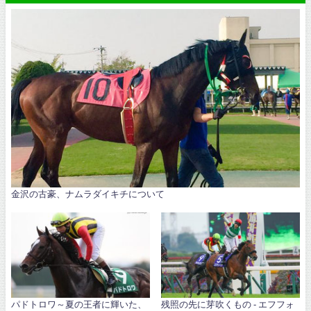
金沢の古豪、ナムラダイキチについて
パドトロワ～夏の王者に輝いた、
残照の先に芽吹くもの - エフフォ