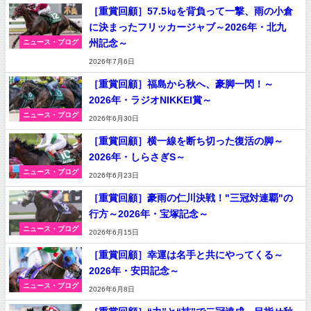
［重賞回顧］57.5㎏を背負って一撃、雨の小倉
に決まったフリッカージャブ～2026年・北九
州記念～
ニュース・ブログ
2026年7月6日
［重賞回顧］福島から秋へ、豪脚一閃！～
2026年・ラジオNIKKEI賞～
ニュース・ブログ
2026年6月30日
［重賞回顧］横一線を断ち切った復活の脚～
2026年・しらさぎS～
ニュース・ブログ
2026年6月23日
［重賞回顧］豪雨の仁川決戦！"三冠対連覇"の
行方～2026年・宝塚記念～
ニュース・ブログ
2026年6月15日
［重賞回顧］幸運は名手と共にやってくる～
2026年・安田記念～
ニュース・ブログ
2026年6月8日