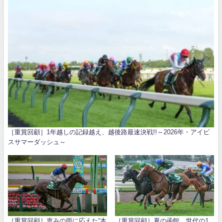
［重賞回顧］1年越しの記録越え、越後路最速決戦!!～2026年・アイビ
スサマーダッシュ～
［重賞回顧］恵みの雨に応えた“本
［重賞回顧］夏の函館、世代の1