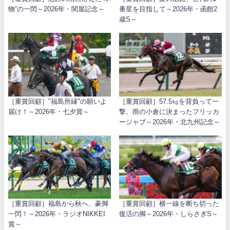
物”の一閃～2026年・関屋記念～
番星を目指して～2026年・函館2
歳S～
［重賞回顧］"福島所縁"の願いよ
［重賞回顧］57.5㎏を背負って一
届け！～2026年・七夕賞～
撃、雨の小倉に決まったフリッカ
ージャブ～2026年・北九州記念～
［重賞回顧］福島から秋へ、豪脚
［重賞回顧］横一線を断ち切った
一閃！～2026年・ラジオNIKKEI
復活の脚～2026年・しらさぎS～
賞～