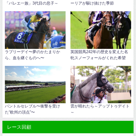
「バレエ一族」3代目の息子～
ーリアが駆け抜けた季節
ラブリーデイ〜夢のかたまりか
英国競馬242年の歴史を変えた名
ら、血を継ぐものへ〜
牝スノーフォールがくれた希望
パントルセレブル〜衝撃を受け
雲が晴れたら～アップトゥデイト
た“欧州の頂点”〜
～
レース回顧