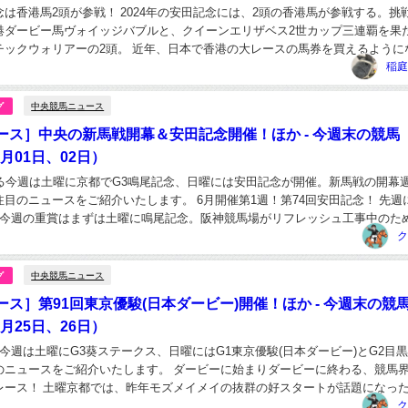
は香港馬2頭が参戦！ 2024年の安田記念には、2頭の香港馬が参戦する。挑
港ダービー馬ヴォイッジバブルと、クイーンエリザベス2世カップ三連覇を果
チックウォリアーの2頭。 近年、日本で香港の大レースの馬券を買えるように
ンにとっては香港競馬の存在は以前に...
稲庭
中央競馬ニュース
グ
ース］中央の新馬戦開幕＆安田記念開催！ほか - 今週末の競馬
6月01日、02日）
なる今週は土曜に京都でG3鳴尾記念、日曜には安田記念が開催。新馬戦の開幕
目のニュースをご紹介いたします。 6月開催第1週！第74回安田記念！ 先週
る今週の重賞はまずは土曜に鳴尾記念。阪神競馬場がリフレッシュ工事中のた
となり予想の難しいG3競走ですが、...
ク
中央競馬ニュース
グ
ス］第91回東京優駿(日本ダービー)開催！ほか - 今週末の競
5月25日、26日）
今週は土曜にG3葵ステークス、日曜にはG1東京優駿(日本ダービー)とG2目
のニュースをご紹介いたします。 ダービーに始まりダービーに終わる、競馬
レース！ 土曜京都では、昨年モズメイメイの抜群の好スタートが話題になった
催されます。2021年まではグレー...
ク