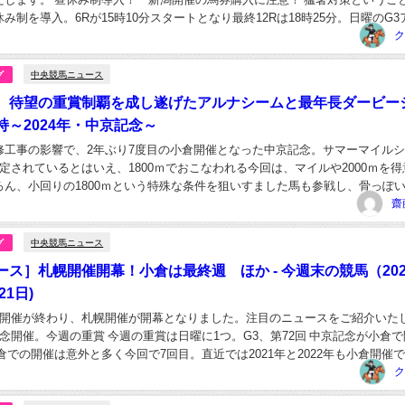
み制を導入。6Rが15時10分スタートとなり最終12Rは18時25分。日曜のG3
は7R、15時45分発走...
ク
中央競馬ニュース
グ
］待望の重賞制覇を成し遂げたアルナシームと最年長ダービー
持～2024年・中京記念～
修工事の影響で、2年ぶり7度目の小倉開催となった中京記念。サマーマイル
定されているとはいえ、1800ｍでおこなわれる今回は、マイルや2000ｍを得
ろん、小回りの1800ｍという特殊な条件を狙いすました馬も参戦し、骨っぽ
た。 また、中京記念は荒れるハンデ...
齋
中央競馬ニュース
グ
ース］札幌開催開幕！小倉は最終週 ほか - 今週末の競馬（202
21日)
館開催が終わり、札幌開催が開幕となりました。注目のニュースをご紹介いた
記念開催。今週の重賞 今週の重賞は日曜に1つ。G3、第72回 中京記念が小倉
倉での開催は意外と多く今回で7回目。直近では2021年と2022年も小倉開催
じ小倉芝1800のG3小倉大...
ク