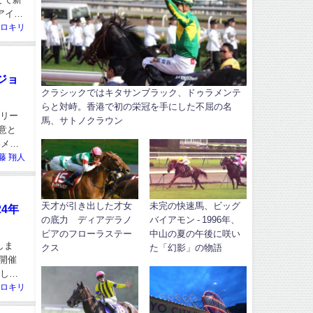
アイビ
ロキリ
ジョ
クラシックではキタサンブラック、ドゥラメンテ
らと対峙。香港で初の栄冠を手にした不屈の名
シリー
馬、サトノクラウン
意と
いメン
藤 翔人
天才が引き出した才女
未完の快速馬、ビッグ
4年
の底力 ディアデラノ
バイアモン - 1996年、
ビアのフローラステー
中山の夏の午後に咲い
しま
クス
た「幻影」の物語
で開催
でし
ロキリ