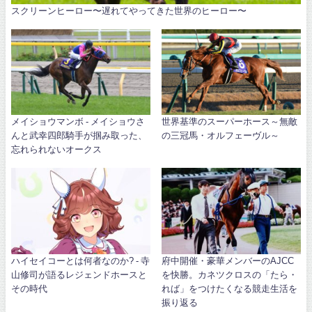
スクリーンヒーロー〜遅れてやってきた世界のヒーロー〜
メイショウマンボ - メイショウさ
世界基準のスーパーホース～無敵
んと武幸四郎騎手が掴み取った、
の三冠馬・オルフェーヴル～
忘れられないオークス
ハイセイコーとは何者なのか? - 寺
府中開催・豪華メンバーのAJCC
山修司が語るレジェンドホースと
を快勝。カネツクロスの「たら・
その時代
れば」をつけたくなる競走生活を
振り返る