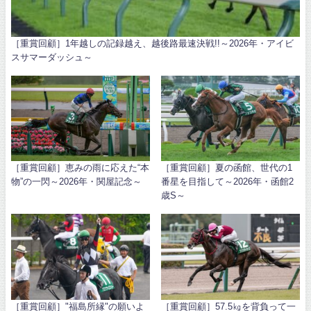
［重賞回顧］1年越しの記録越え、越後路最速決戦!!～2026年・アイビ
スサマーダッシュ～
［重賞回顧］恵みの雨に応えた“本
［重賞回顧］夏の函館、世代の1
物”の一閃～2026年・関屋記念～
番星を目指して～2026年・函館2
歳S～
［重賞回顧］"福島所縁"の願いよ
［重賞回顧］57.5㎏を背負って一