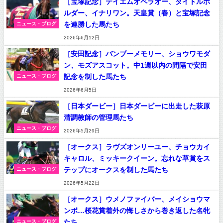
［宝塚記念］テイエムオペラオー、タイトルホ
ルダー、イナリワン。天皇賞（春）と宝塚記念
を連勝した馬たち
ニュース・ブログ
2026年6月12日
［安田記念］バンブーメモリー、ショウワモダ
ン、モズアスコット。中1週以内の間隔で安田
記念を制した馬たち
ニュース・ブログ
2026年6月5日
［日本ダービー］日本ダービーに出走した萩原
清調教師の管理馬たち
ニュース・ブログ
2026年5月29日
［オークス］ラヴズオンリーユー、チョウカイ
キャロル、ミッキークイーン。忘れな草賞をス
テップにオークスを制した馬たち
ニュース・ブログ
2026年5月22日
［オークス］ウメノファイバー、メイショウマ
ンボ…桜花賞着外の悔しさから巻き返した名牝
たち
ニュース・ブログ