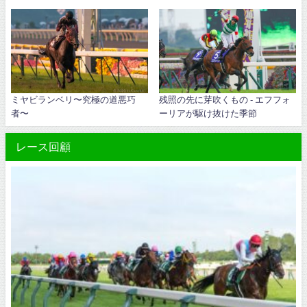
ミヤビランベリ〜究極の道悪巧
残照の先に芽吹くもの - エフフォ
者〜
ーリアが駆け抜けた季節
レース回顧