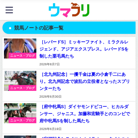
競馬ノートの記事一覧
［レパードS］ミッキーファイト、ミラクルレ
ジェンド、アジアエクスプレス。レパードSを
制した栗毛馬たち
ニュース・ブログ
2026年8月7日
［北九州記念］一攫千金は夏の小倉千二にあ
り。北九州記念で波乱の立役者となったスプリ
ンターたち
ニュース・ブログ
2026年6月30日
［府中牝馬S］ダイヤモンドビコー、ヒカルダ
ンサー、ジャニス。加藤和宏騎手とのコンビで
府中牝馬Sを制した馬たち
ニュース・ブログ
2026年6月19日