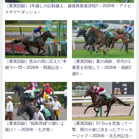
［重賞回顧］1年越しの記録越え、越後路最速決戦!!～2026年・アイビ
スサマーダッシュ～
［重賞回顧］恵みの雨に応えた“本
［重賞回顧］夏の函館、世代の1
物”の一閃～2026年・関屋記念～
番星を目指して～2026年・函館2
歳S～
［重賞回顧］"福島所縁"の願いよ
［重賞回顧］57.5㎏を背負って一
届け！～2026年・七夕賞～
撃、雨の小倉に決まったフリッカ
ージャブ～2026年・北九州記念～