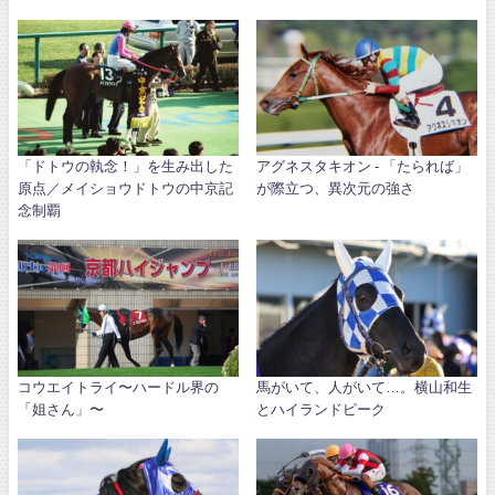
「ドトウの執念！」を生み出した
アグネスタキオン - 「たられば」
原点／メイショウドトウの中京記
が際立つ、異次元の強さ
念制覇
コウエイトライ〜ハードル界の
馬がいて、人がいて…。横山和生
「姐さん」〜
とハイランドピーク