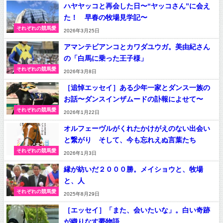
ハヤヤッコと再会した日〜“ヤッコさん”に会え
た！ 早春の牧場見学記〜
それぞれの競馬愛
2026年3月25日
アマンテビアンコとカワダユウガ。美由紀さん
の「白馬に乗った王子様」
それぞれの競馬愛
2026年3月8日
［追悼エッセイ］ある少年一家とダンス一族の
お話〜ダンスインザムードの訃報によせて〜
それぞれの競馬愛
2026年1月22日
オルフェーヴルがくれたかけがえのない出会い
と繋がり そして、今も忘れえぬ言葉たち
それぞれの競馬愛
2026年1月3日
縁が紡いだ２０００勝。メイショウと、牧場
と、人
それぞれの競馬愛
2025年8月29日
［エッセイ］「また、会いたいな」。白い奇跡
が織りなす夢物語