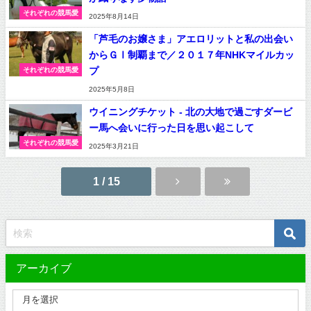
それぞれの競馬愛
2025年8月14日
「芦毛のお嬢さま」アエロリットと私の出会い
からＧⅠ制覇まで／２０１７年NHKマイルカッ
プ
それぞれの競馬愛
2025年5月8日
ウイニングチケット - 北の大地で過ごすダービ
ー馬へ会いに行った日を思い起こして
それぞれの競馬愛
2025年3月21日
1 / 15
アーカイブ