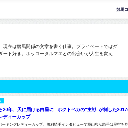
競馬
、現在は競馬関係の文章を書く仕事。プライベートではダ
ダート好き。ホッコータルマエとの出会いが人生を変え
る
20年、天に届ける白星に - ホクトベガの“主戦”が制した201
レディーカップ
スパーキングレディーカップ。勝利騎手インタビューで横山典弘騎手は星空を