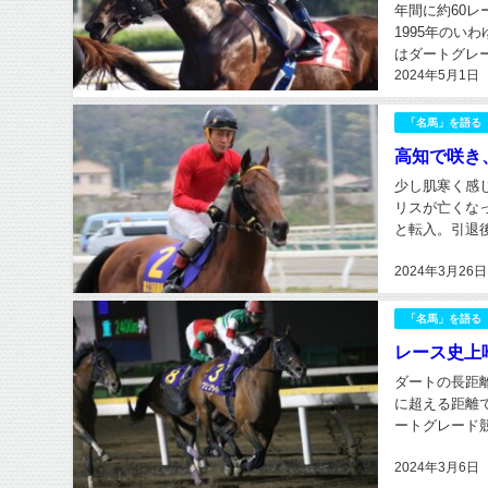
年間に約60
1995年のい
はダートグレ
2024年5月1日
れ、所属の枠を
「名馬」を語る
高知で咲き
少し肌寒く感
リスが亡くなっ
と転入。引退
ック、母ブライ
2024年3月26日
「名馬」を語る
レース史上
ダートの長距
に超える距離で
ートグレード
ば東海菊花賞→
2024年3月6日