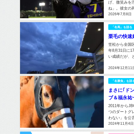
げ、微笑みを
ね」。彼女の
2026年7月8日
モリアル」の副
「名馬」を語る
栗毛の快速
笠松から全国
年8月31日に
い成績だが、
ハニーの名前で
2024年12月11
「名勝負」を語
まさに｢ド
ブ＆福永祐
2011年から
つのダートグ
わない」を公
2024年11月4日
だ。もっとも、