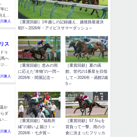
だ。
7年に
与えら
川兼人
［重賞回顧］1年越しの記録越え、越後路最速決
戦!!～2026年・アイビスサマーダッシュ～
リス
ンドゥ
競馬へ
ボジャ
［重賞回顧］恵みの雨
［重賞回顧］夏の函
に応えた“本物”の一閃～
館、世代の1番星を目指
川兼人
2026年・関屋記念～
して～2026年・函館2歳
S～
を遥か
からダ
でいえ
［重賞回顧］"福島所
［重賞回顧］57.5㎏を
縁"の願いよ届け！～
背負って一撃、雨の小
川兼人
2026年・七夕賞～
倉に決まったフリッカ