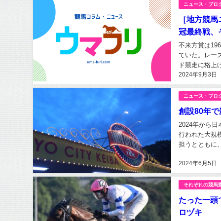
ニュース・ブロ
［地方競馬
冠最終戦、
不来方賞は1
ていた。レー
ド競走に格上
2024年9月3日
その中で目玉施
ニュース・ブロ
創設80年
2024年か
行われた大規
担うとともに
後64年に成立
2024年6月5日
それぞれの競馬
たった一頭
ロヅキ