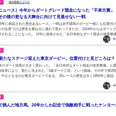
地方競馬ニュース
グ
ニュース］今年からダートグレード競走になった「不来方賞」 
その後の更なる大舞台に向けて見逃せない一戦
969年に創設された歴史あるレース。一時は岩手競馬のダービー格にも位置付
スの位置づけは歴史を重ねるに連れて変わってきたが、2024年からはダート
げされることになった。 22年に発表された「全日本的なダート競走の体系整
策とされたのが、新たな「3歳ダート三...
中
グ
で新たなステージ迎えた東京ダービー。位置付けと見どころは？
ら日本のダート競馬が大きく変わった。「全日本的なダート競走の体系整備」と
模改革により、新たに生まれた「3歳ダート三冠」という路線。その中で第2
、中心となるのが東京ダービーである。 同レースの歴史は古く1955年に創設
した南関東三冠競走の基幹レースに置か...
中
愛
で挑んだ地方馬。20年かしわ記念で強敵相手に戦ったナンヨー