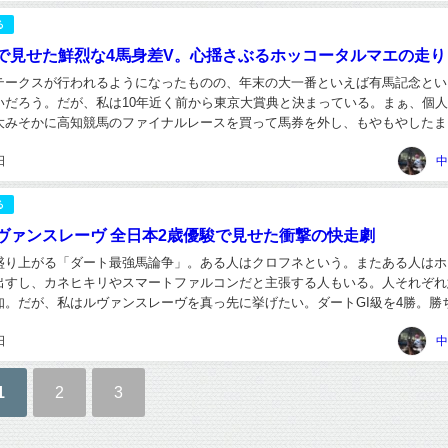
る
で見せた鮮烈な4馬身差V。心揺さぶるホッコータルマエの走り
テークスが行われるようになったものの、年末の大一番といえば有馬記念とい
いだろう。だが、私は10年近く前から東京大賞典と決まっている。まぁ、個
大みそかに高知競馬のファイナルレースを買って馬券を外し、もやもやしたま
、目が覚めたら初詣で馬券的中を願って、名古屋や...
日
中
る
ヴァンスレーヴ 全日本2歳優駿で見せた衝撃の快走劇
盛り上がる「ダート最強馬論争」。ある人はクロフネという。またある人はホ
出すし、カネヒキリやスマートファルコンだと主張する人もいる。人それぞれ
知。だが、私はルヴァンスレーヴを真っ先に挙げたい。ダートGI級を4勝。勝
たものではないが、レース内容、凄み、迫力は数...
日
中
1
2
3