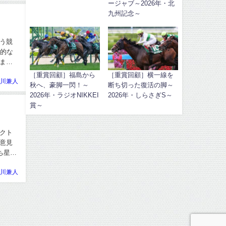
ージャブ～2026年・北
九州記念～
う競
人的な
まひ
［重賞回顧］福島から
［重賞回顧］横一線を
川兼人
秋へ、豪脚一閃！～
断ち切った復活の脚～
2026年・ラジオNIKKEI
2026年・しらさぎS～
賞～
クト
意見
ち星だ
川兼人