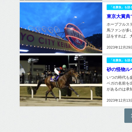
「名勝負」を語
東京大賞典
ホープフルス
馬ファンが多
話をすれば、
と眠り。そして
2023年12月29
「名勝負」を語
砂の怪物ル
いつの時代も
ベガの名前を
があるのは承
け見れば突出し
2023年12月13