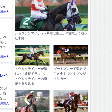
ベガメ
川兼人
ショウナンマイティ - 暴君と龍王、2頭の王に迫っ
、24
た末脚
晴らし
コパノ
川兼人
トウカイテイオーが演
ダートグレード競走で
じた「連続ドラマ」。
引き金をひけ！プルザ
ブレイ
トウカイテイオーの奇
トリガー
跡を振り返る
では4
、買
なの
川兼人