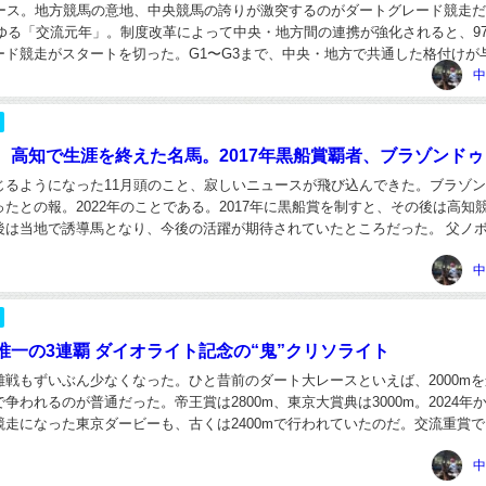
レース。地方競馬の意地、中央競馬の誇りが激突するのがダートグレード競走
わゆる「交流元年」。制度改革によって中央・地方間の連携が強化されると、9
ード競走がスタートを切った。G1〜G3まで、中央・地方で共通した格付けが
超えた戦いが全国で繰り広げられるよう...
中
、高知で生涯を終えた名馬。2017年黒船賞覇者、ブラゾンドゥ
じるようになった11月頭のこと、寂しいニュースが飛び込んできた。ブラゾ
たとの報。2022年のことである。2017年に黒船賞を制すと、その後は高知
後は当地で誘導馬となり、今後の活躍が期待されていたところだった。 父ノ
アンズソノ、母の父マヤノトップガンと...
中
唯一の3連覇 ダイオライト記念の“鬼”クリソライト
離戦もずいぶん少なくなった。ひと昔前のダート大レースといえば、2000m
争われるのが普通だった。帝王賞は2800m、東京大賞典は3000m。2024年
競走になった東京ダービーも、古くは2400mで行われていたのだ。交流重賞
名古屋グランプリ、オグリキャ...
中