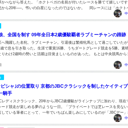
浮かべながら答えた。「ホクトベガの名前が付いたレースを勝てて嬉しいです
死から20年──。弔いの白星になったのではないか。 同レースには「ホクト
題がある。地方競馬のレースに対して、中央馬の...
中
娘、全国を制す 09年全日本2歳優駿覇者ラブミーチャンの蹄跡
区へ飛躍した名牝、ラブミーチャン。引退後は繁殖牝馬として過ごしていたが
17歳で息を引き取った。生涯で重賞16勝、うちダートグレード競走を5勝。素
とりわけ2歳時の勢いと活躍は目覚ましいものがあった。 もとは中央競馬から
デビューを目指していたが叶わず、ラ...
日
中
る
ンピシャ｣の位置取り 京都のJBCクラシックを制したケイティ
一騎手
JBCレディスクラシック、20年からJBC2歳優駿がラインナップに加わり、現在
レード競走が楽しめる夢のような一日。「プライベートでは芝レースを見ない
言している筆者にとって、一年でいちばん楽しみにしているのが「JBCデー」
この時期は米国のブリーダーズカップ...
中