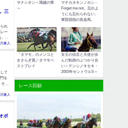
サナシオン～飛越の華
マチカネキンノホシ -
～
Forget me not。忘れよ
。三
うにも忘れられない、
軍団屈指の良血馬。
けられ
グレー
備」。
川兼人
「タマモ」のメンコと
女王の信念と天使が歩
きさらぎ賞／タマモベ
んだ軌跡のぶつかり合
ストプレイ
い～テンシノキセキ・
2003年セントウルS～
題して
関門を
。その
レース回顧
川兼人
オボ