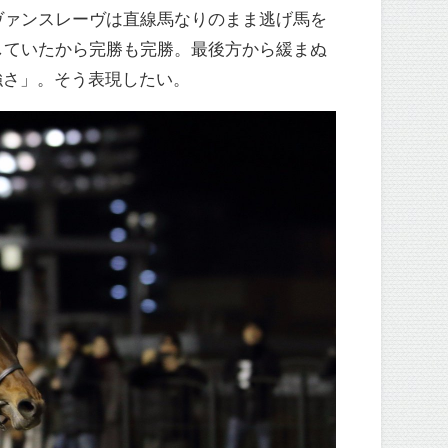
ヴァンスレーヴは直線馬なりのまま逃げ馬を
していたから完勝も完勝。最後方から緩まぬ
強さ」。そう表現したい。