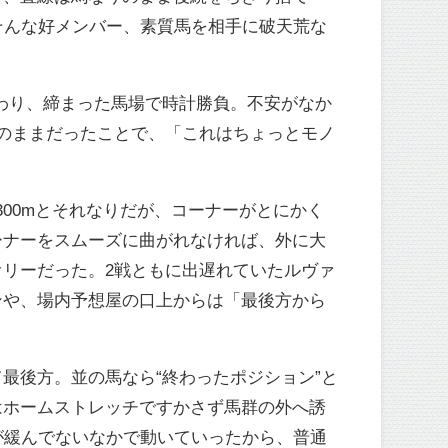
そんな好メンバー、素質馬を相手に破天荒な
替わり、締まった馬場で時計勝負。不安がなか
のままだったことで、「これはちょっとモノ
300mとそれなりだが、コーナーがとにかく
ーナーをスムーズに曲がれなければ、外に大
リーだった。2戦ともに出遅れていたルヴァ
ンや、場内予想屋の口上からは「最後方から
最後方。並の馬なら“終わったポジション”と
はホームストレッチですかさず馬群の外へ誘
が緩んでないなかで動いていったから、普通