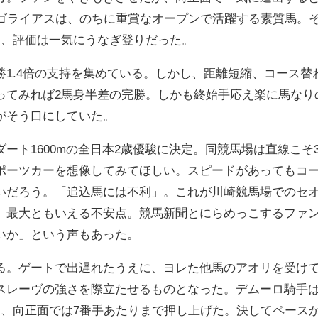
着ゴライアスは、のちに重賞なオープンで活躍する素質馬。
ら、評価は一気にうなぎ登りだった。
勝1.4倍の支持を集めている。しかし、距離短縮、コース
ってみれば2馬身半差の完勝。しかも終始手応え楽に馬なり
がそう口にしていた。
ート1600mの全日本2歳優駿に決定。同競馬場は直線こそ
ポーツカーを想像してみてほしい。スピードがあってもコ
いだろう。「追込馬には不利」。これが川崎競馬場でのセオ
、最大ともいえる不安点。競馬新聞とにらめっこするファ
いか」という声もあった。
る。ゲートで出遅れたうえに、ヨレた他馬のアオリを受けて
スレーヴの強さを際立たせるものとなった。デムーロ騎手
し、向正面では7番手あたりまで押し上げた。決してペース