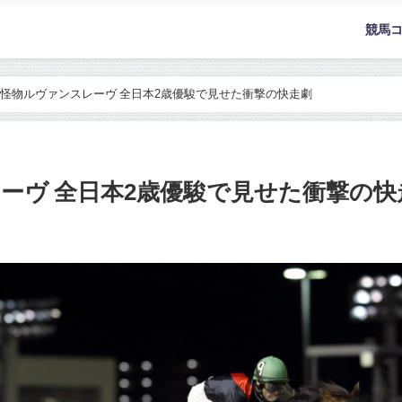
競馬
怪物ルヴァンスレーヴ 全日本2歳優駿で見せた衝撃の快走劇
ーヴ 全日本2歳優駿で見せた衝撃の快