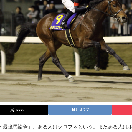
post
はてブ
ト最強馬論争」。ある人はクロフネという。またある人は