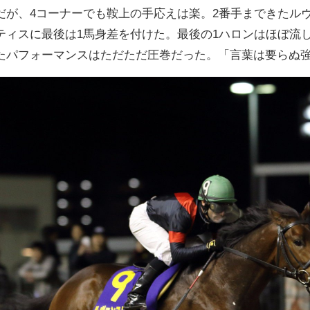
だが、4コーナーでも鞍上の手応えは楽。2番手まできたル
ティスに最後は1馬身差を付けた。最後の1ハロンはほぼ流
たパフォーマンスはただただ圧巻だった。「言葉は要らぬ