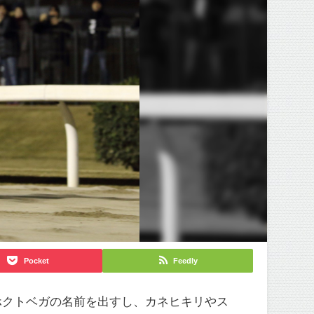
Pocket
Feedly
ホクトベガの名前を出すし、カネヒキリやス