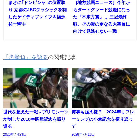
まさに｢ドンピシャ｣の位置取
［地方競馬ニュース］今年か
り 京都のJBCクラシックを制
らダートグレード競走になっ
したケイティブレイブ＆福永
た「不来方賞」 。三冠最終
祐一騎手
戦、その後の更なる大舞台に
向けて見逃せない一戦
「名勝負」を語る
の関連記事
世代を超えた一戦 - プリモシーン
何事も捉え様？ 2024年リフレ
が制した2018年関屋記念を振り
ーミングの小倉記念を振り返っ
返る
て
2026年7月23日
2026年7月16日