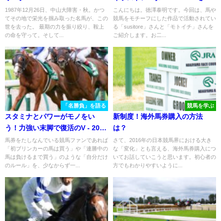
モトイチさん 馬を描く面白さ
1987年12月26日、中山大障害・秋。かつ
こんにちは。徳澤泰明です。今回は、馬や
てその地で栄光を掴み取った名馬が、この
競馬をモチーフにした作品で活動されてい
世を去った。 最期の力を振り絞り、鞍上
る「susitore」さんと「モトイチ」さんを
の命を守って。そして...
ご紹介します。お二...
「名勝負」を語る
競馬を学ぶ
スタミナとパワーがモノをい
新制度！海外馬券購入の方法
う！力強い末脚で復活のV - 2019
は？
年七夕賞
馬券をたしなんでいる競馬ファンであれば
さて、2016年の日本競馬界における大き
「初ブリンカーの馬は買う」や「連勝中の
な「変化」とも言える、海外馬券購入につ
馬は負けるまで買う」のような「自分だけ
いてお話していこうと思います。初心者の
のルール」を、少なからず一...
方でもわかりやすいように...