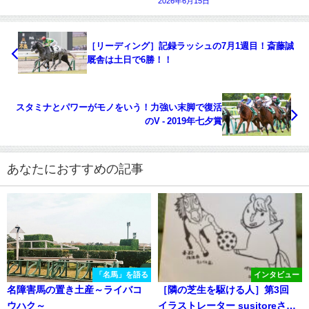
2026年6月15日
［リーディング］記録ラッシュの7月1週目！斎藤誠
厩舎は土日で6勝！！
スタミナとパワーがモノをいう！力強い末脚で復活
のV - 2019年七夕賞
あなたにおすすめの記事
「名馬」を語る
インタビュー
名障害馬の置き土産～ライバコ
［隣の芝生を駆ける人］第3回
ウハク～
イラストレーター susitoreさん×