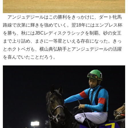
アンジュデジールはこの勝利をきっかけに、ダート牝馬
路線で次第に輝きを強めていく。翌18年にはエンプレス杯
を勝ち、秋にはJBCレディスクラシックを制覇。砂の女王
まで上り詰め、まさに一等星といえる存在になった。きっ
とホクトベガも、横山典弘騎手とアンジュデジールの活躍
を喜んでいたことだろう。