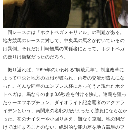
同レースには「ホクトベガメモリアル」の副題がある。
地方競馬のレースに対して、中央馬の馬名が付いているの
は異例。それだけ川崎競馬の関係者にとって、ホクトベガ
の走りは衝撃だったのだろう。
振り返れば、1995年のいわゆる“解放元年”。制度改革に
よって中央と地方の垣根が破られ、両者の交流が盛んにな
った。そんな同年のエンプレス杯にさっそうと現れたホク
トベガは、馬なりのまま3.6秒差を付ける快走。連覇を狙っ
たケーエフネプチュン、ダイオライト記念覇者のアクアラ
イデンという、南関東の名牝2頭がまったく勝負にならなか
った。初のナイターや小回りさえ、難なく克服。地の利だ
けでは埋まることのない、絶対的な能力差を地方競馬のフ