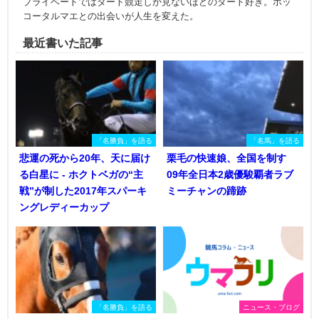
プライベートではダート競走しか見ないほどのダート好き。ホッ
コータルマエとの出会いが人生を変えた。
最近書いた記事
「名勝負」を語る
「名馬」を語る
悲運の死から20年、天に届け
栗毛の快速娘、全国を制す
る白星に - ホクトベガの“主
09年全日本2歳優駿覇者ラブ
戦”が制した2017年スパーキ
ミーチャンの蹄跡
ングレディーカップ
「名勝負」を語る
ニュース・ブログ