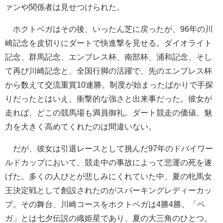
ァンや関係者は見せつけられた。
ホクトベガはその後、いったん芝に戻ったが、96年の川
崎記念を皮切りにダートで快進撃を見せる。ダイオライト
記念、群馬記念、エンプレス杯、南部杯、浦和記念、そし
て再び川崎記念と、全国行脚の活躍で、先のエンプレス杯
から数えて交流重賞10連勝。制度が始まったばかりで手探
りだったとはいえ、衝撃的な強さと出来事だった。彼女が
走れば、どこの競馬場も満員御礼。ダート競走の価値、魅
力を大きく高めてくれたのは間違いない。
だが、彼女は引退レースとして挑んだ97年のドバイワー
ルドカップにおいて、競走中の事故によって悲運の死を遂
げた。多くの人びとが悲しみにくれていた中、夏の牝馬女
王決定戦として創設されたのがスパーキングレディーカッ
プ。その舞台、川崎コースをホクトベガは4勝4勝。「ベ
ガ」とは七夕伝説の織姫星であり、夏の大三角のひとつ。