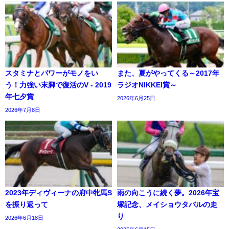
スタミナとパワーがモノをい
また、夏がやってくる～2017年
う！力強い末脚で復活のV - 2019
ラジオNIKKEI賞～
年七夕賞
2026年6月25日
2026年7月8日
2023年ディヴィーナの府中牝馬S
雨の向こうに続く夢。2026年宝
を振り返って
塚記念、メイショウタバルの走
り
2026年6月18日