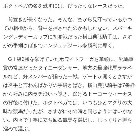
ホクトベガの名を残すには、ぴったりなレースだった。
前置きが長くなった。そんな、空から見守っているかつ
ての相棒から、背中を押されたのかもしれない。スパーキ
ングレディーカップに初参戦だった横山典弘騎手は、さす
がの手綱さばきでアンジュデジールを勝利に導く。
GⅠ級2勝を挙げていたホワイトフーガを筆頭に、牝馬重
賞の常連だったタイニーダンサー、地方の最強牝馬ララベ
ルなど、好メンバーが揃った一戦。ゲートが開くとさすが
は名手と言わんばかりの手綱さばき。横山典弘騎手は7番枠
から巧みに内ラチ沿いへ導き、逃げるトーコーヴィーナス
の背後に付けた。ホクトベガでは、いつもひとマクリの大
味な競馬だったが、さすがにその時と同じようにはいかな
い。内々で丁寧に立ち回る競馬を選択し、じっくりと脚を
溜めて運ぶ。