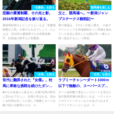
「名勝負」を語る
競馬場を楽しむ
悲願の重賞制覇、その光と影。
父と、競馬場へ。〜新潟ジャン
2016年新潟記念を振り返る。
プステークス観戦記〜
夏競馬特有のトピックスといえば『初重賞
事の発端は、その1ヶ月前に遡る。 小倉サ
制覇の人馬』が挙げられるでしょう。たと
マージャンプを現地観戦すべく準備を進め
えば、2022年の夏競馬でも今村聖奈騎
ていた矢先に発生した台風12号──東から
手、杉原誠人騎手など初重賞...
西へ逆走するという異例...
「名馬」を語る
「名馬」を語る
世代に翻弄された『女傑』。牡
ラブミーチャン〜ダート1000ｍ
馬に果敢な挑戦を続けたダンス
以下で無敵の、スーパースプリ
パートナーの物語
ンター〜
■のちの名血から産まれし女傑 牝馬の時代
ダート短距離で凄まじいスピードを見せた
と言われて久しい。女傑と呼ばれる、並み
地方競馬所属の牝馬といえば、ベラミロー
いる牡馬を向こうに回して颯爽とターフを
ドやラブミーチャンなどがあげられます。
駆け抜ける駿馬たちが、そ...
ラブミーチャンといえば、ス...