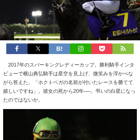
2017年のスパーキングレディーカップ。勝利騎手インタ
ビューで横山典弘騎手は星空を見上げ、微笑みを浮かべな
がら答えた。「ホクトベガの名前が付いたレースを勝てて
嬉しいですね」。彼女の死から20年──。弔いの白星になっ
たのではないか。