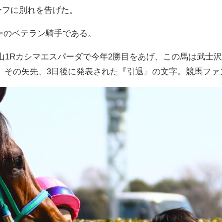
ターフに別れを告げた。
ビューのベテラン騎手である。
中山1Rカシマエスパーダで今年2勝目をあげ、この馬は武士
。その矢先、3日後に発表された『引退』の文字。競馬ファ