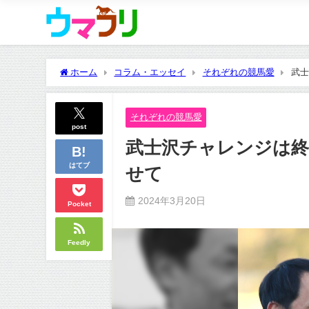
ホーム
コラム・エッセイ
それぞれの競馬愛
武士
それぞれの競馬愛
post
武士沢チャレンジは終
はてブ
せて
2024年3月20日
Pocket
Feedly