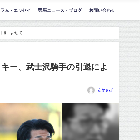
コラム・エッセイ
競馬ニュース・ブログ
お問い合わせ
引退によせて
ッキー、武士沢騎手の引退によ
あかさび