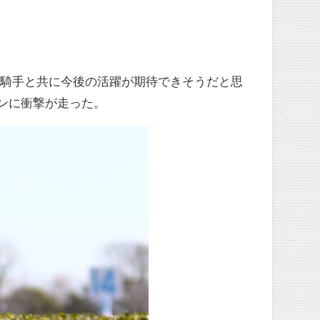
沢騎手と共に今後の活躍が期待できそうだと思
ンに衝撃が走った。