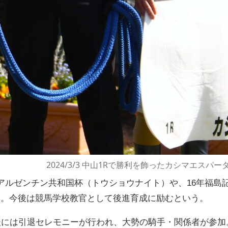
2024/3/3 中山1Rで勝利を飾ったカシマエスパー
年アルゼンチン共和国杯（トウショウナイト）や、16年福島
る。今後は競馬学校教官として後進育成に励むという。
終了後には引退セレモニーが行われ、大勢の騎手・関係者が参加