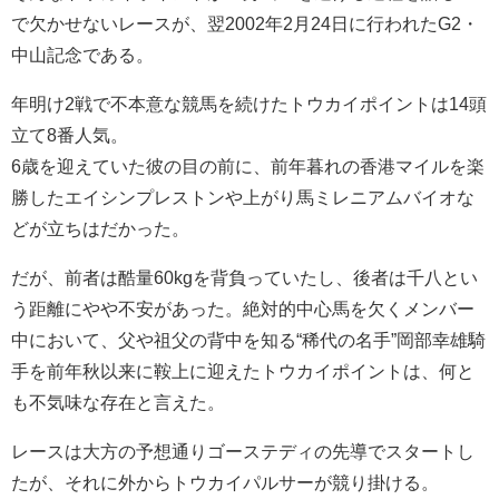
で欠かせないレースが、翌2002年2月24日に行われたG2・
中山記念である。
年明け2戦で不本意な競馬を続けたトウカイポイントは14頭
立て8番人気。
6歳を迎えていた彼の目の前に、前年暮れの香港マイルを楽
勝したエイシンプレストンや上がり馬ミレニアムバイオな
どが立ちはだかった。
だが、前者は酷量60kgを背負っていたし、後者は千八とい
う距離にやや不安があった。絶対的中心馬を欠くメンバー
中において、父や祖父の背中を知る“稀代の名手”岡部幸雄騎
手を前年秋以来に鞍上に迎えたトウカイポイントは、何と
も不気味な存在と言えた。
レースは大方の予想通りゴーステディの先導でスタートし
たが、それに外からトウカイパルサーが競り掛ける。