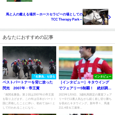
馬と人の癒える場所～ホースセラピーの場としての
TCC Therapy Park～
あなたにおすすめの記事
「名勝負」を語る
インタビュー
ベストパートナーを背に放った
［インタビュー］キタウイング
閃光 2007年・帝王賞
でフェアリーS制覇！ 絶好調・
杉原騎手がレースを振り返る。
「南関名勝負」第２回は2007年の帝王賞
2023年1月9日、3歳牝馬限定の重賞フェア
を取り上げます。この年は日本がパートⅠ
リーSで11番人気ながら鋭く差し切り勝ち
国に昇格したことに伴い、初めてJpnⅠと
を収めたキタウイング。新年早々、馬連
して行われることになり...
211.4倍＆三連単...