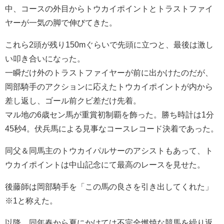
中、コースの外目からトウカイポイントとトラストファイ
ヤーが一気の脚で伸びてきた。
これら2頭が残り150mぐらいで先頭に立つと、最後は激し
い叩き合いになった。
一瞬だけ外のトラストファイヤーが前に出かけたのだが、
岡部騎手のアクションに応えたトウカイポイントが内から
差し返し、ゴール前クビ差だけ先着。
マル地の6歳セン馬が重賞初制覇を飾った。勝ち時計は1分
45秒4。伏兵馬による見事なコースレコード決着であった。
同父＆同馬主のトウカイパルサーのアシストもあって、ト
ウカイポイントは中山記念にて最高のレースを見せた。
後藤師は岡部騎手を「この馬の良さを引き出してくれた」
※1と称えた。
以降、同年春から夏にかけては不完全燃焼な競馬を繰り返