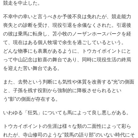
競走を中止した。
不幸中の幸いと言うべきか予後不良は免れたが、競走能力
喪失との診断を受け、現役引退を余儀なくされた。引退後
の彼は乗馬に転身し、苫小牧のノーザンホースパークを経
て、現在はある個人牧場で余生を過ごしているという。
どんな物事にも表裏があるように、トウカイポイントにと
って中山記念は歓喜の舞台であり、同時に現役生活の終焉
を迎えた苦い舞台である。
また、去勢という判断にも気性や体質を改善する“光”の側面
と、子孫を残す役割から強制的に降板させられるとい
う“影”の側面が存在する。
いわゆる「狂気」についても馬によって良し悪しがある。
トウカイポイントの生涯は様々な類の二面性によって彩ら
れたが、寺山修司のような"競馬の語り部"のいない時代にそ