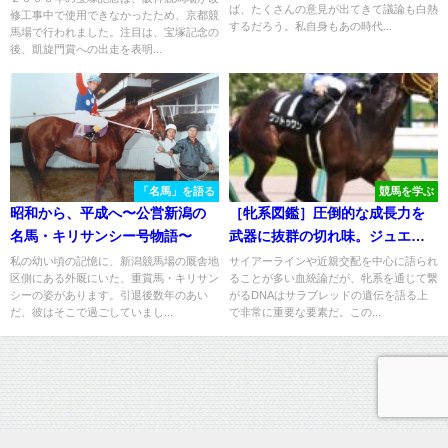
ば、たくさんの意見が出てきて議論も白熱
修工事中で使用できなかったため、京都競
するだろう。私自身もあの時代...
馬場で行われました。注目は、宝塚記念の
後、凱旋門賞への出走を表明...
「名馬」を語る
競馬を学ぶ
昭和から、平成へ〜公営新潟の
［牝系図鑑］圧倒的な成長力を
名馬・キリサンシー号物語〜
武器に抜群の切れ味。ジュエラ
ーを輩出したバルドウィナ牝
私の幼い頃の記憶に、新潟競馬場の厩舎地
サイアーラインや近親交配を中心に語られ
区側にある外厩にいた、重賞馬・キリサン
ることが多い血統論だが、牝系を通じて繋
系。
シーの姿があります。引退後数年のあい
がるDNAはサラブレッドの遺伝を語る上
だ、彼はそこで過ごしていまし...
で非常に重要な要素だ。この...