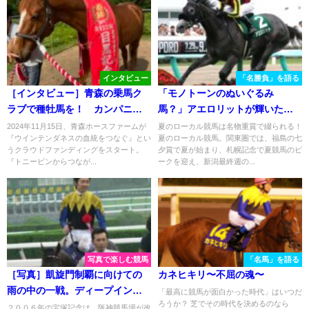
インタビュー
「名勝負」を語る
［インタビュー］青森の乗馬ク
「モノトーンのぬいぐるみ
ラブで種牡馬を！ カンパニー
馬？」アエロリットが輝いた、
産駒ウインテンダネスが、クラ
２０１７年クイーンステークス
2024年11月15日、青森ホースファームが
夏のローカル競馬は名物重賞で綴られる！
『ウインテンダネスの血統をつなぐ』とい
夏のローカル競馬。関東圏では、福島の七
ウドファンディングに挑戦中
うクラウドファンディングをスタート。
夕賞で夏が始まり、札幌記念で夏競馬のピ
『トニービンからつなが...
ークを迎え、新潟最終週の...
写真で楽しむ競馬
「名馬」を語る
［写真］凱旋門制覇に向けての
カネヒキリ〜不屈の魂〜
雨の中の一戦。ディープインパ
「最高に競馬が面白かった時代」はいつだ
ろうか？ 芝でその時代を決めるのなら
クトの２００６年宝塚記念。
２００６年の宝塚記念は、阪神競馬場が改