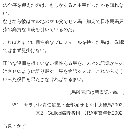
の全盛を迎えたのは、もしかすると不幸だったかも知れな
い。
なぜなら彼はマル地のマル父でセン馬、加えて日本競馬屈
指の高貴な血筋を引いているのだ。
これほどまでに個性的なプロフィールを持った馬は、G1級
ではまず見掛けない。
正当な評価を得ていない個性ある馬を、人々の記憶から抹
消させぬように語り継ぐ。馬を物語る人は、これからそう
いった役目を果たさなければなるまい。
（馬齢表記は新表記で統一）
※1「サラブレ責任編集・全部見せます中央競馬2002」
※2「Gallop臨時増刊・JRA重賞年鑑2002」
写真：かず