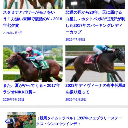
スタミナとパワーがモノをい
悲運の死から20年、天に届ける
う！力強い末脚で復活のV - 2019
白星に - ホクトベガの“主戦”が制
年七夕賞
した2017年スパーキングレディ
ーカップ
2026年7月8日
2026年7月8日
また、夏がやってくる～2017年
2023年ディヴィーナの府中牝馬S
ラジオNIKKEI賞～
を振り返って
2026年6月25日
2026年6月18日
［競馬タイムトラベル］1997年フェブラリーステー
クス・シンコウウインディ