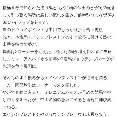
積極果敢で知られた逃げ馬と“もう1頭の帝王の息子”が2頭揃
って引っ張る態勢は厳しい流れを生み、前半5ハロンは58秒
3のハイラップを刻んだ。
当のトウカイポイントは中団でしっかり折り合い虎視
眈々。本命馬エイシンプレストンのすぐ後ろに付けて己の
出番を待つ情勢だ。
局面は3コーナーを迎えた。逃げた2頭が堪え切れずに失速
し、ミレニアムバイオや前年の2着馬ジョウテンブレーヴが
先頭を争う展開に。
それらのすぐ後ろからエイシンプレストンが進出を図る。
一方、岡部騎手はコーナーで外を回した。
やがて直線に入ると、ミレニアムバイオが早めの競馬で押
し切りを図ったが、中山名物の急坂に至ると途端に伸びあ
ぐねる。
エイシンプレストンやジョウテンブレーヴも末脚を失う