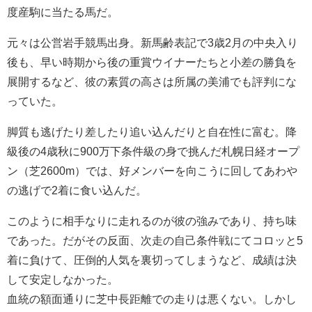
度産駒に当たる馬だ。
元々は公営岩手競馬出身。新馬齢表記で3歳2月の中央入り
後も、早い時期から後の重賞ウイナーたちと小差の勝負を
展開するなど、彼の素質の高さは所属の美浦でも評判にな
っていた。
脚質も逃げたり差したり追い込んだりと自在性に富む。降
級後の4歳秋に900万下条件級の身で挑んだ札幌日経オープ
ン（芝2600m）では、好メンバーを向こうに回してあわや
の逃げで2着に食い込んだ。
このように相手なりに走れるのが彼の強みであり、持ち味
であった。だがその反面、次走の自己条件戦にてコロッと5
着に負けて、圧倒的人気を裏切ってしまうなど、成績は決
して安定しなかった。
血統の額面通りに芝中長距離での走りは悪くない。しかし