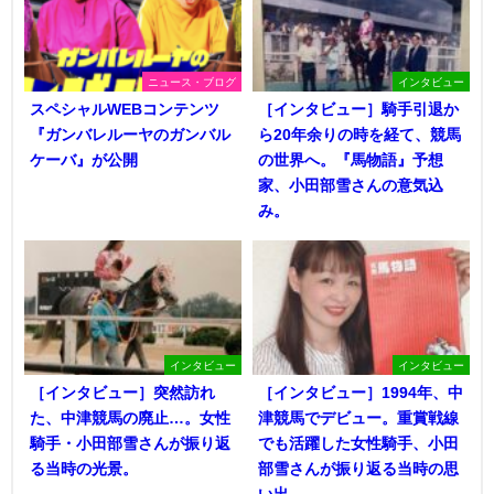
ニュース・ブログ
インタビュー
スペシャルWEBコンテンツ
［インタビュー］騎手引退か
『ガンバレルーヤのガンバル
ら20年余りの時を経て、競馬
ケーバ』が公開
の世界へ。『馬物語』予想
家、小田部雪さんの意気込
み。
インタビュー
インタビュー
［インタビュー］突然訪れ
［インタビュー］1994年、中
た、中津競馬の廃止…。女性
津競馬でデビュー。重賞戦線
騎手・小田部雪さんが振り返
でも活躍した女性騎手、小田
る当時の光景。
部雪さんが振り返る当時の思
い出。