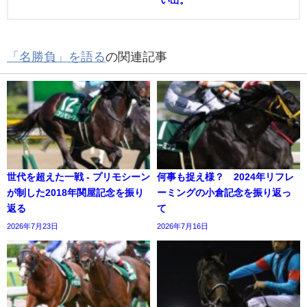
「名勝負」を語る
の関連記事
世代を超えた一戦 - プリモシーン
何事も捉え様？ 2024年リフレ
が制した2018年関屋記念を振り
ーミングの小倉記念を振り返っ
返る
て
2026年7月23日
2026年7月16日