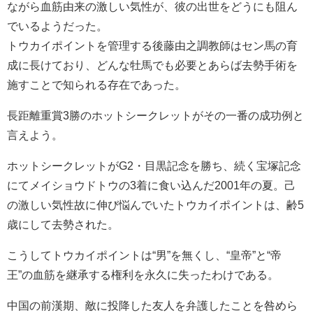
ながら血筋由来の激しい気性が、彼の出世をどうにも阻ん
でいるようだった。
トウカイポイントを管理する後藤由之調教師はセン馬の育
成に長けており、どんな牡馬でも必要とあらば去勢手術を
施すことで知られる存在であった。
長距離重賞3勝のホットシークレットがその一番の成功例と
言えよう。
ホットシークレットがG2・目黒記念を勝ち、続く宝塚記念
にてメイショウドトウの3着に食い込んだ2001年の夏。己
の激しい気性故に伸び悩んでいたトウカイポイントは、齢5
歳にして去勢された。
こうしてトウカイポイントは“男”を無くし、“皇帝”と“帝
王”の血筋を継承する権利を永久に失ったわけである。
中国の前漢期、敵に投降した友人を弁護したことを咎めら