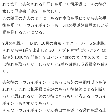
れて宮刑（去勢される刑罰）を受けた司馬遷は、その後発
奮して歴史書「史記」を著した。
この隣国の先人のように、ある程度歳を重ねてから去勢手
術を受けたトウカイポイントも、5歳の夏以降目覚ましい活
躍を見せることになる。
9月の札幌・HTB賞、10月の東京・オクトーバーSを連勝。
それから中1週で出走したG3・カブトヤマ記念（この年は
新潟芝1800mで開催）ではハンデ48kgのタフネススターに
は後れを取ったが、しっかりと2着を確保し収得賞金を積ん
だ。
去勢後のトウカイポイントはもっぱら芝の中距離以下を使
われた。これは相馬眼に定評のあった後藤師による判断だ
ったと思われるが、師の期待にきっちりと応えるトウカイ
ポイントもさすがであった。
そんなトウカイポイントが立身出世を遂げる過程を語る上