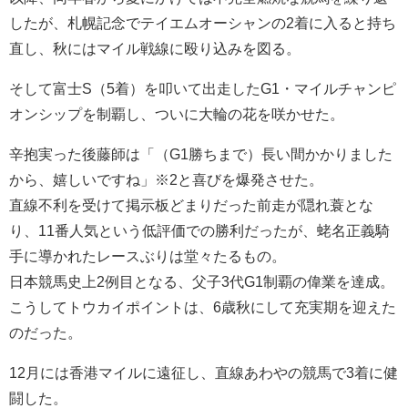
したが、札幌記念でテイエムオーシャンの2着に入ると持ち
直し、秋にはマイル戦線に殴り込みを図る。
そして富士S（5着）を叩いて出走したG1・マイルチャンピ
オンシップを制覇し、ついに大輪の花を咲かせた。
辛抱実った後藤師は「（G1勝ちまで）長い間かかりました
から、嬉しいですね」※2と喜びを爆発させた。
直線不利を受けて掲示板どまりだった前走が隠れ蓑とな
り、11番人気という低評価での勝利だったが、蛯名正義騎
手に導かれたレースぶりは堂々たるもの。
日本競馬史上2例目となる、父子3代G1制覇の偉業を達成。
こうしてトウカイポイントは、6歳秋にして充実期を迎えた
のだった。
12月には香港マイルに遠征し、直線あわやの競馬で3着に健
闘した。