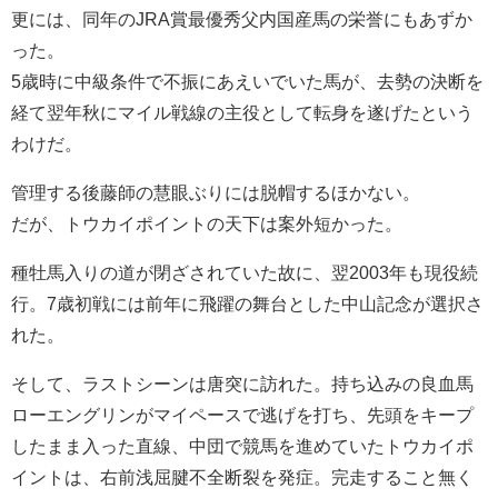
更には、同年のJRA賞最優秀父内国産馬の栄誉にもあずか
った。
5歳時に中級条件で不振にあえいでいた馬が、去勢の決断を
経て翌年秋にマイル戦線の主役として転身を遂げたという
わけだ。
管理する後藤師の慧眼ぶりには脱帽するほかない。
だが、トウカイポイントの天下は案外短かった。
種牡馬入りの道が閉ざされていた故に、翌2003年も現役続
行。7歳初戦には前年に飛躍の舞台とした中山記念が選択さ
れた。
そして、ラストシーンは唐突に訪れた。持ち込みの良血馬
ローエングリンがマイペースで逃げを打ち、先頭をキープ
したまま入った直線、中団で競馬を進めていたトウカイポ
イントは、右前浅屈腱不全断裂を発症。完走すること無く