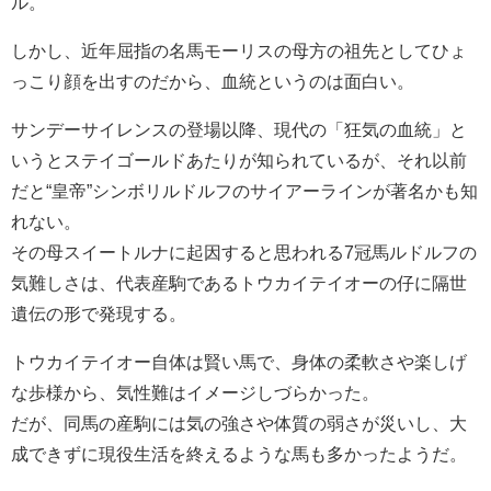
ル。
しかし、近年屈指の名馬モーリスの母方の祖先としてひょ
っこり顔を出すのだから、血統というのは面白い。
サンデーサイレンスの登場以降、現代の「狂気の血統」と
いうとステイゴールドあたりが知られているが、それ以前
だと“皇帝”シンボリルドルフのサイアーラインが著名かも知
れない。
その母スイートルナに起因すると思われる7冠馬ルドルフの
気難しさは、代表産駒であるトウカイテイオーの仔に隔世
遺伝の形で発現する。
トウカイテイオー自体は賢い馬で、身体の柔軟さや楽しげ
な歩様から、気性難はイメージしづらかった。
だが、同馬の産駒には気の強さや体質の弱さが災いし、大
成できずに現役生活を終えるような馬も多かったようだ。