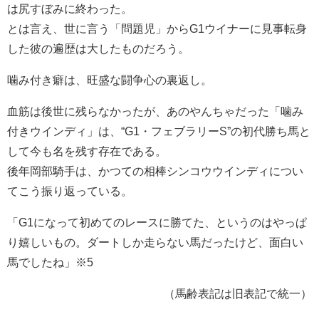
は尻すぼみに終わった。
とは言え、世に言う「問題児」からG1ウイナーに見事転身
した彼の遍歴は大したものだろう。
噛み付き癖は、旺盛な闘争心の裏返し。
血筋は後世に残らなかったが、あのやんちゃだった「噛み
付きウインディ」は、“G1・フェブラリーS”の初代勝ち馬と
して今も名を残す存在である。
後年岡部騎手は、かつての相棒シンコウウインディについ
てこう振り返っている。
「G1になって初めてのレースに勝てた、というのはやっぱ
り嬉しいもの。ダートしか走らない馬だったけど、面白い
馬でしたね」※5
（馬齢表記は旧表記で統一）