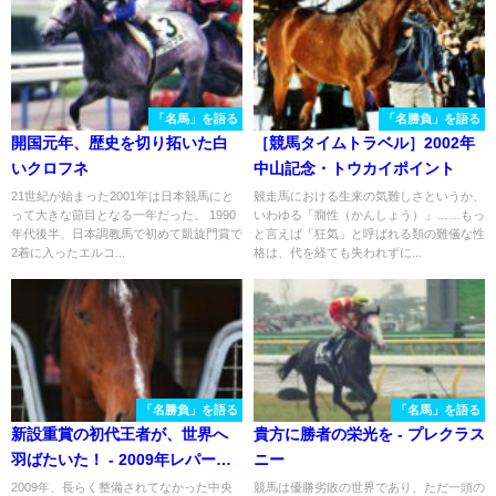
「名馬」を語る
「名勝負」を語る
開国元年、歴史を切り拓いた白
［競馬タイムトラベル］2002年
いクロフネ
中山記念・トウカイポイント
21世紀が始まった2001年は日本競馬にと
競走馬における生来の気難しさというか、
って大きな節目となる一年だった。 1990
いわゆる「癇性（かんしょう）」……もっ
年代後半、日本調教馬で初めて凱旋門賞で
と言えば「狂気」と呼ばれる類の難儀な性
2着に入ったエルコ...
格は、代を経ても失われずに...
「名勝負」を語る
「名馬」を語る
新設重賞の初代王者が、世界へ
貴方に勝者の栄光を - プレクラス
羽ばたいた！ - 2009年レパード
ニー
S・トランセンド
2009年、長らく整備されてなかった中央
競馬は優勝劣敗の世界であり、ただ一頭の