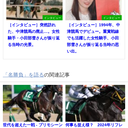
インタビュー
インタビュー
［インタビュー］突然訪れ
［インタビュー］1994年、中
た、中津競馬の廃止…。女性
津競馬でデビュー。重賞戦線
騎手・小田部雪さんが振り返
でも活躍した女性騎手、小田
る当時の光景。
部雪さんが振り返る当時の思
い出。
「名勝負」を語る
の関連記事
世代を超えた一戦 - プリモシーン
何事も捉え様？ 2024年リフレ