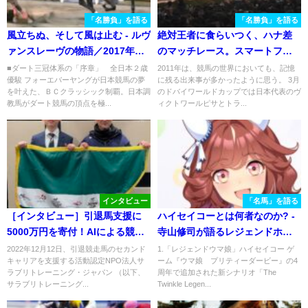
「名勝負」を語る
「名勝負」を語る
風立ちぬ、そして風は止む - ルヴ
絶対王者に食らいつく、ハナ差
ァンスレーヴの物語／2017年・
のマッチレース。スマートファ
全日本2歳優駿
ルコンvsワンダーアキュートが
■ダート三冠体系の「序章」 全日本２歳
2011年は、競馬の世界においても、記憶
優駿 フォーエバーヤングが日本競馬の夢
に残る出来事が多かったように思う。 3月
火花を散らした2011年東京大賞
を叶えた、ＢＣクラッシック制覇。日本調
のドバイワールドカップでは日本代表のヴ
典を振り返る。
教馬がダート競馬の頂点を極...
ィクトワールピサとトラ...
インタビュー
「名馬」を語る
［インタビュー］引退馬支援に
ハイセイコーとは何者なのか? -
5000万円を寄付！AIによる競馬
寺山修司が語るレジェンドホー
予想を提供するAlphaImpact代
スとその時代
2022年12月12日、引退競走馬のセカンド
1.「レジェンドウマ娘」ハイセイコー ゲ
キャリアを支援する活動認定NPO法人サ
ーム『ウマ娘 プリティーダービー』の4
表の考える、引退馬支援の意
ラブリトレーニング・ジャパン （以下、
周年で追加された新シナリオ「The
義。
サラブリトレーニング...
Twinkle Legen...