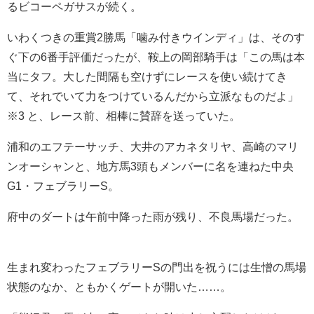
るビコーペガサスが続く。
いわくつきの重賞2勝馬「噛み付きウインディ」は、そのす
ぐ下の6番手評価だったが、鞍上の岡部騎手は「この馬は本
当にタフ。大した間隔も空けずにレースを使い続けてき
て、それでいて力をつけているんだから立派なものだよ」
※3 と、レース前、相棒に賛辞を送っていた。
浦和のエフテーサッチ、大井のアカネタリヤ、高崎のマリ
ンオーシャンと、地方馬3頭もメンバーに名を連ねた中央
G1・フェブラリーS。
府中のダートは午前中降った雨が残り、不良馬場だった。
生まれ変わったフェブラリーSの門出を祝うには生憎の馬場
状態のなか、ともかくゲートが開いた……。