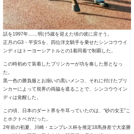
話を1997年……明け5歳を迎えた頃の彼に戻そう。
正月のG3・平安Sを、四位洋文騎手を乗せたシンコウウイ
ンディはトーヨーシアトルとの1着同着で制覇した。
この時初めて装着したブリンカーが功を奏した形となっ
た。
黒一色の勝負服とお揃いの黒いメンコ、それに付けたブリ
ンカーによって視界の両脇を遮ることで、シンコウウイン
ディは覚醒した。
この頃、日本のダート界を牛耳っていたのは、“砂の女王”こ
とホクトベガだった。
2年前の初夏、川崎・エンプレス杯を推定18馬身差で大楽勝