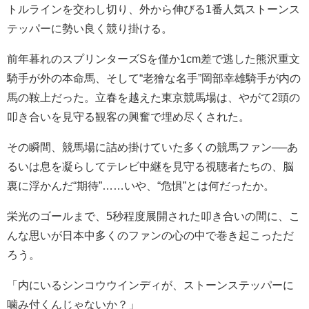
トルラインを交わし切り、外から伸びる1番人気ストーンス
テッパーに勢い良く競り掛ける。
前年暮れのスプリンターズSを僅か1cm差で逃した熊沢重文
騎手が外の本命馬、そして“老獪な名手”岡部幸雄騎手が内の
馬の鞍上だった。立春を越えた東京競馬場は、やがて2頭の
叩き合いを見守る観客の興奮で埋め尽くされた。
その瞬間、競馬場に詰め掛けていた多くの競馬ファン──あ
るいは息を凝らしてテレビ中継を見守る視聴者たちの、脳
裏に浮かんだ“期待”……いや、“危惧”とは何だったか。
栄光のゴールまで、5秒程度展開された叩き合いの間に、こ
んな思いが日本中多くのファンの心の中で巻き起こっただ
ろう。
「内にいるシンコウウインディが、ストーンステッパーに
噛み付くんじゃないか？」