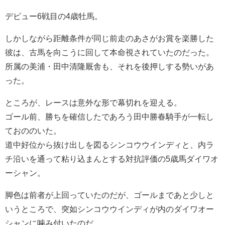
デビュー6戦目の4歳牡馬。
しかしながら距離条件が同じ前走のあさがお賞を楽勝した
彼は、古馬を向こうに回して本命視されていたのだった。
所属の美浦・田中清隆厩舎も、それを後押しする勢いがあ
った。
ところが、レースは意外な形で幕切れを迎える。
ゴール前、勝ちを確信したであろう田中勝春騎手が一転し
ておののいた。
道中好位から抜け出しを図るシンコウウインディと、内ラ
チ沿いを通って粘り込まんとする対抗評価の5歳馬ダイワオ
ーシャン。
脚色は前者が上回っていたのだが、ゴールまであと少しと
いうところで、突如シンコウウインディが内のダイワオー
シャンに噛み付いたのだ。