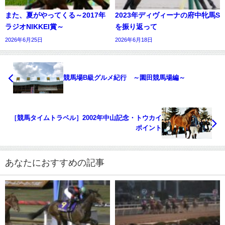
また、夏がやってくる～2017年
2023年ディヴィーナの府中牝馬S
ラジオNIKKEI賞～
を振り返って
2026年6月25日
2026年6月18日
競馬場B級グルメ紀行 ～園田競馬場編～
［競馬タイムトラベル］2002年中山記念・トウカイ
ポイント
あなたにおすすめの記事