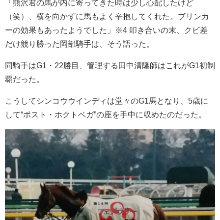
「熊沢君の馬が内に寄ってきた時は少し心配したけど
（笑）、横を向かずに馬もよく辛抱してくれた。ブリンカ
ーの効果もあったようでした」※4 叩き合いの末、クビ差
だけ競り勝った岡部騎手は、そう語った。
同騎手はG1・22勝目、管理する田中清隆師はこれがG1初制
覇だった。
こうしてシンコウウインディは堂々のG1馬となり、5歳に
して“ポスト・ホクトベガ”の座を手中に収めたのだった。