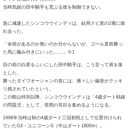
当時気鋭の田中騎手も荒ぶる彼を制御できない。
急に減速したシンコウウインディは、結局クビ差の2着に敗
れ去った。
「余裕があるのか無いのか分からないが、ゴール直前勝っ
た馬に噛み付きにいった……」※1
目の前の白星をふいにした田中騎手は、こう言って肩を落
とした。
勝ったダイワオーシャンの首には、痛々しい歯形がクッキ
リ残されていたという。
この館山特別以降、シンコウウインディは「4歳ダート戦線
の問題児」として、世間の耳目を集めるようになる。
1996年当時は秋の4歳ダート三冠初戦として位置付けられ
ていたG3・ユニコーンS（中山ダート1800m）。