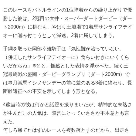
このレースをバトルラインの1位降着からの繰り上がりで優
勝した彼は、2冠目の大井・スーパーダートダービー（ダー
ト2000m）に挑むも、やはり土壇場で1着馬サンライフテイ
オーに噛み付こうとして減速。2着に屈してしまう。
手綱を取った岡部幸雄騎手は「気性難が治っていない。
（併走したサンライフテイオーに）食らい付きにいくくら
いだからね」※2 と、憮然とした表情を浮かべた。続く三
冠最終戦の盛岡・ダービーグランプリ（ダート2000m）で
は皐月賞馬イシノサンデーの前に差のある3着に終わり、長
距離遠征への不安を示してしまう形となる。
4歳当時の彼は何かと話題を振りまいたが、精神的な未熟さ
が生んだこの人気は、陣営にとっていささか不本意とも言
えた。
何しろ勝てたはずのレースを複数落とすのだから、出走さ