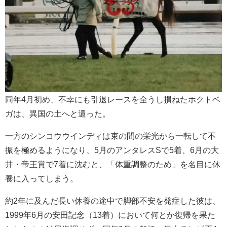
同年4月初め、不幸にも引退レースを全うし損ねたホクトベ
ガは、異国の土へと還った。
一方のシンコウウインディは束の間の栄光から一転して不
振を極めるようになり、5月のアンタレスSで5着、6月の大
井・帝王賞で7着に沈むと、「体重調整のため」を名目に休
養に入ってしまう。
約2年に及んだ長い休養の途中で脚部不安を発症した彼は、
1999年6月の安田記念（13着）において何とか復帰を果た