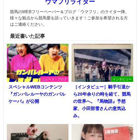
ウマフリライター
競馬のWEBフリーペーパー＆ブログ「ウマフリ」のライター陣。
様々な観点から競馬愛を語っていきます！ご参加を希望される方
はご連絡ください。
最近書いた記事
ニュース・ブログ
インタビュー
スペシャルWEBコンテンツ
［インタビュー］騎手引退か
『ガンバレルーヤのガンバル
ら20年余りの時を経て、競馬
ケーバ』が公開
の世界へ。『馬物語』予想
家、小田部雪さんの意気込
み。