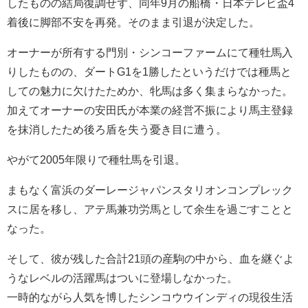
したものの結局復調せず、同年9月の船橋・日本テレビ盃4
着後に脚部不安を再発。そのまま引退が決定した。
オーナーが所有する門別・シンコーファームにて種牡馬入
りしたものの、ダートG1を1勝したというだけでは種馬と
しての魅力に欠けたためか、牝馬は多く集まらなかった。
加えてオーナーの安田氏が本業の経営不振により馬主登録
を抹消したため後ろ盾を失う憂き目に遭う。
やがて2005年限りで種牡馬を引退。
まもなく富浜のダーレージャパンスタリオンコンプレック
スに居を移し、アテ馬兼功労馬として余生を過ごすことと
なった。
そして、彼が残した合計21頭の産駒の中から、血を継ぐよ
うなレベルの活躍馬はついに登場しなかった。
一時的ながら人気を博したシンコウウインディの現役生活