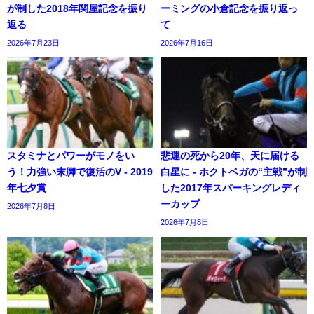
が制した2018年関屋記念を振り
ーミングの小倉記念を振り返っ
返る
て
2026年7月23日
2026年7月16日
スタミナとパワーがモノをい
悲運の死から20年、天に届ける
う！力強い末脚で復活のV - 2019
白星に - ホクトベガの“主戦”が制
年七夕賞
した2017年スパーキングレディ
ーカップ
2026年7月8日
2026年7月8日