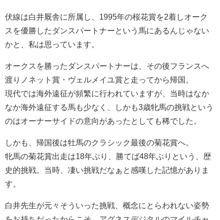
伏線は白井厩舎に所属し、1995年の桜花賞を2着しオーク
スを優勝したダンスパートナーという馬にあるんじゃない
かと、私は思っています。
オークスを勝ったダンスパートナーは、その後フランスへ
渡りノネット賞・ヴェルメイユ賞と走ってから帰国。
現代では海外遠征が頻繁に行われていますが、当時はなか
なか海外遠征する馬も少なく、しかも3歳牝馬の挑戦という
のはオーナーサイドの意向があったとしても稀でした。
しかも、帰国後は牡馬のクラシック最後の菊花賞へ。
牝馬の菊花賞出走は18年ぶり、勝てば48年ぶりという、歴
史的挑戦。当時、凄い挑戦だなぁと感嘆した記憶がありま
す。
白井先生が元々そういった挑戦、概念にとらわれない姿勢
をお持ちだったからこそ、アグネスデジタルのマイルチャ