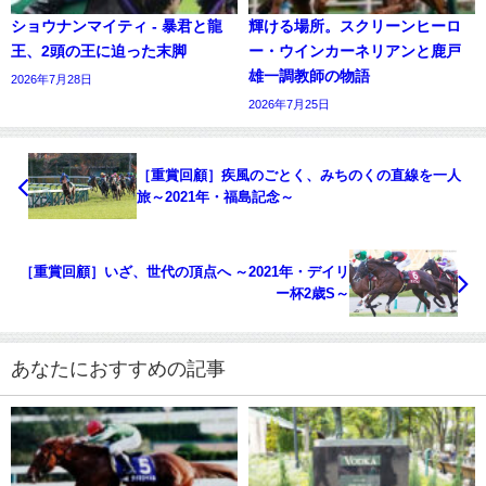
ショウナンマイティ - 暴君と龍
輝ける場所。スクリーンヒーロ
王、2頭の王に迫った末脚
ー・ウインカーネリアンと鹿戸
雄一調教師の物語
2026年7月28日
2026年7月25日
［重賞回顧］疾風のごとく、みちのくの直線を一人
旅～2021年・福島記念～
［重賞回顧］いざ、世代の頂点へ ～2021年・デイリ
ー杯2歳S～
あなたにおすすめの記事