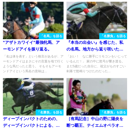
「名馬」を語る
「名勝負」を語る
"アザトカワイイ"最強牝馬、ア
『本当の出会い』を感じた、私
ーモンドアイを振り返る。
の名馬。地方から返り咲いたフ
ァストフォースがG1馬となっ
「名は体を表す」という格言があるが、ア
「おい！ なに勝手にリモコンをいじって
ーモンドアイはまさにその言葉を地で行く
いるんだ！」 家の中に怒号が響き渡る。
た、忘れられない高松宮記念
ような馬だったと思う。 そもそもアーモ
まだ5歳だった自分に、祖父がものすごい
ンドアイという馬名の意味は...
剣幕で怒鳴りつけたのだった...
「名勝負」を語る
「名勝負」を語る
ディープインパクトのための、
［有馬記念］中山の野に陽炎を
ディープインパクトによる、デ
断つ覇王、テイエムオペラオー -