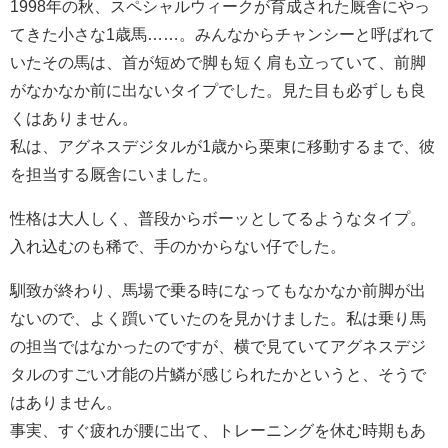
1998年の秋、スペシャルウィークが育成された厩舎にやっ
てきた小さな1歳馬……。みんなからチャンシーと呼ばれて
いたその馬は、首が短めで脚も短く肩も立っていて、前脚
がなかなか前に出ないタイプでした。見た目も必ずしも良
くはありません。
私は、アグネスデジタルが1歳から栗東に移動するまで、彼
を担当する厩舎にいました。
性格は大人しく、普段からボーッとしてるようなタイプ。
入れ込むのも稀で、手のかからない仔でした。
馴致が終わり、馬場で乗る時になってもなかなか前脚が出
ないので、よく躓いていたのを見かけました。私は乗り馬
の担当ではなかったのですが、横で見ていてアグネスデジ
タルのすごい才能の片鱗が感じられたかというと、そうで
はありません。
事実、すぐ疲れが腰に出て、トレーニングを休む時期もあ