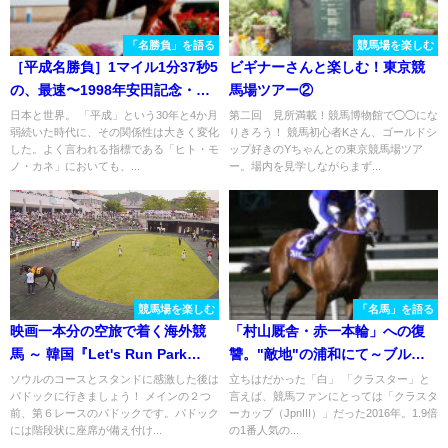
「名勝負」を語る
競馬場を楽しむ
［平成名勝負］1マイル1分37秒5
ビギナーさんと楽しむ！東京競
の、最速〜1998年安田記念・タ
馬場ツアー②
イキシャトル〜
日本と世界。 「平成」という30年と4か月
第二回 見所満載！競馬博物館で◯◯にな
弱続いた時代に、その関係性は大きく変化
りきろう！ 競馬初心者Kさん、ゴールドシ
した。よく言われる指標である「ヒト・モ
ップ好きのYちゃんとの東京競馬場ツア
ノ・カネ」においても、...
ー。場内を見学しながらまず...
競馬場を楽しむ
「名馬」を語る
映画一本分の空旅で着く海外競
「村山厩舎・赤一本輪」への復
馬 ～ 韓国『Let's Run Park
讐。"敵地"の浦和にて～ブルド
Seoul』③
ッグボス～
ソウルのコースとスタンドに感激した後は
立ちはだかった「白」 「クラスター」と
パドックに行きましょう！ メインの２つ
言えば、競馬ファンにとっては「クラスタ
前、第６レースのパドックです。パドック
ーカップ（JpnIII）」だった2016年。1.9倍
には階段状に座席が備え付け...
の1番人気の...