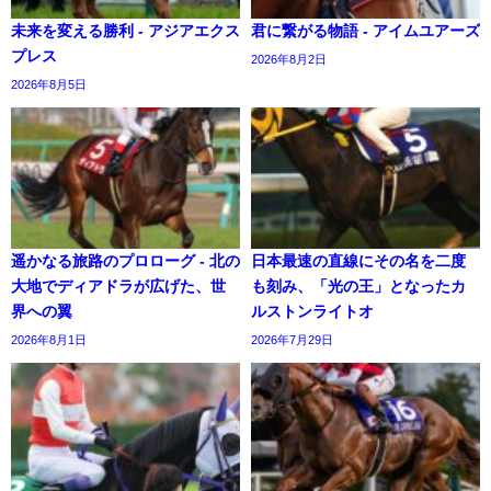
未来を変える勝利 - アジアエクス
君に繋がる物語 - アイムユアーズ
プレス
2026年8月2日
2026年8月5日
遥かなる旅路のプロローグ - 北の
日本最速の直線にその名を二度
大地でディアドラが広げた、世
も刻み、「光の王」となったカ
界への翼
ルストンライトオ
2026年8月1日
2026年7月29日