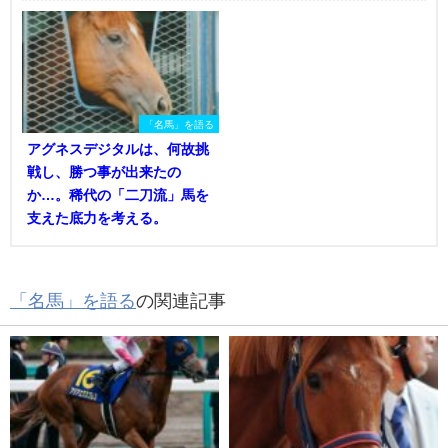
「名馬」を語る
アグネスデジタルは、何故挑
戦し、勝つ事が出来たの
か…。稀代の「二刀流」馬を
支えた底力を考える。
「名馬」を語る
の関連記事