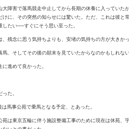
山大障害で落馬競走中止してから長期の休養に入っていたが
だけに、その突然の知らせには驚いた。ただ、これは彼と
重したい──すぐにそう思い至った。
は、残念に思う気持ちよりも、安堵の気持ちの方が大きか
落馬、そしてその後の顛末を見ていたからなのかもしれな
生に進めて良かった。
だった。
消後は馬事公苑で乗馬となる予定、とあった。
公苑は東京五輪に伴う施設整備工事のために現在は休苑、
いないとの事だった。