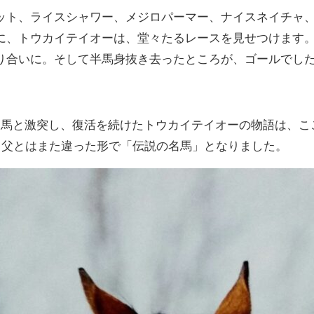
ット、ライスシャワー、メジロパーマー、ナイスネイチャ、
に、トウカイテイオーは、堂々たるレースを見せつけます
り合いに。そして半馬身抜き去ったところが、ゴールでし
名馬と激突し、復活を続けたトウカイテイオーの物語は、こ
は、父とはまた違った形で「伝説の名馬」となりました。