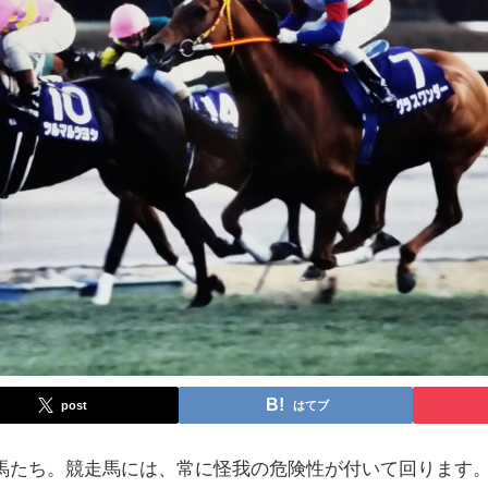
post
はてブ
馬たち。競走馬には、常に怪我の危険性が付いて回ります