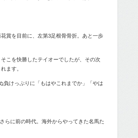
花賞を目前に、左第3足根骨骨折。あと一歩
、そこを快勝したテイオーでしたが、その次
されます。
ぬ負けっぷりに「もはやこれまでか」「やは
、さらに前の時代。海外からやってきた名馬た