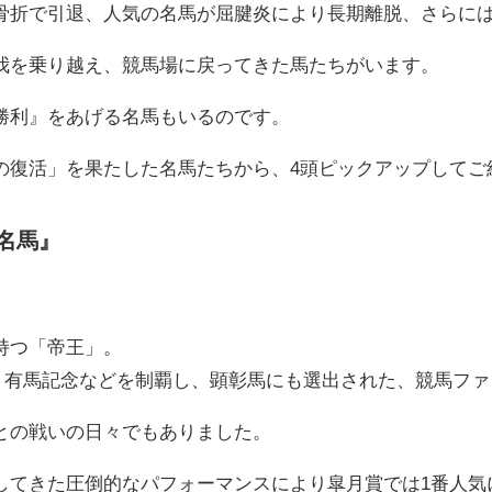
骨折で引退、人気の名馬が屈腱炎により長期離脱、さらには
我を乗り越え、競馬場に戻ってきた馬たちがいます。
勝利』をあげる名馬もいるのです。
の復活」を果たした名馬たちから、4頭ピックアップしてご
名馬』
持つ「帝王」。
、有馬記念などを制覇し、顕彰馬にも選出された、競馬ファ
との戦いの日々でもありました。
してきた圧倒的なパフォーマンスにより皐月賞では1番人気