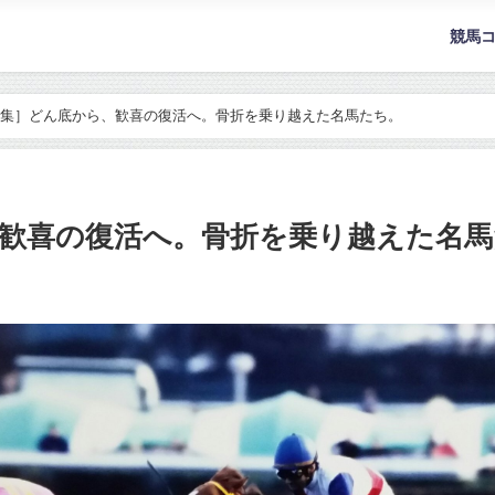
競馬
集］どん底から、歓喜の復活へ。骨折を乗り越えた名馬たち。
歓喜の復活へ。骨折を乗り越えた名馬