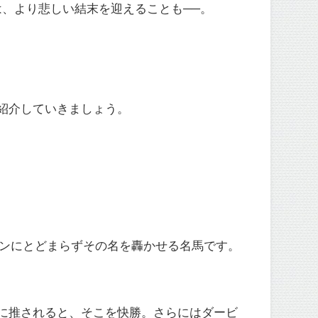
、より悲しい結末を迎えることも──。
紹介していきましょう。
ンにとどまらずその名を轟かせる名馬です。
に推されると、そこを快勝。さらにはダービ