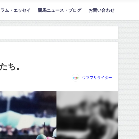
コラム・エッセイ
競馬ニュース・ブログ
お問い合わせ
たち。
ウマフリライター