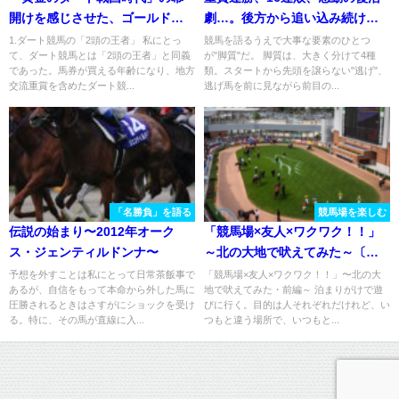
開けを感じさせた、ゴールドド
劇…。後方から追い込み続けた
リームの走りを振り返る
弥生賞馬・カデナの現役時代を
1.ダート競馬の「2頭の王者」 私にとっ
競馬を語るうえで大事な要素のひとつ
て、ダート競馬とは「2頭の王者」と同義
が"脚質"だ。 脚質は、大きく分けて4種
振り返る
であった。馬券が買える年齢になり、地方
類。スタートから先頭を譲らない"逃げ"、
交流重賞を含めたダート競...
逃げ馬を前に見ながら前目の...
「名勝負」を語る
競馬場を楽しむ
伝説の始まり〜2012年オーク
「競馬場×友人×ワクワク！！」
ス・ジェンティルドンナ〜
～北の大地で吠えてみた～〔前
編〕
予想を外すことは私にとって日常茶飯事で
「競馬場×友人×ワクワク！！」〜北の大
あるが、自信をもって本命から外した馬に
地で吠えてみた・前編～ 泊まりがけで遊
圧勝されるときはさすがにショックを受け
びに行く。目的は人それぞれだけれど、い
る。特に、その馬が直線に入...
つもと違う場所で、いつもと...