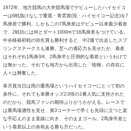
1972年、地方競馬の大井競馬場でデビューしたハイセイコ
ーは6戦負けなしで重賞・青雲賞(現・ハイセイコー記念)を7
馬身差で勝利。しかもこの7馬身差はデビュー以来最少着差
で、2戦目には何とダート1000mで16馬身差をつけている。
中央移籍初戦の弥生賞も勝利すると、中2週で出走したスプ
リングステークスも連勝。芝への適応力を見せたが、着差
はそれぞれ1馬身3/4、2馬身半と圧倒的な着差というわけで
は無かった。それでも地方から出現した「怪物」の存在に
人々は興奮した。
皐月賞当日は雨の重馬場というハイセイコーにとって初の
条件に。それでも単勝オッズ2.0倍の1番人気に支持された
のだから、競馬ファンの期待ぶりがうかがえる。レースで
は重馬場適性を見せ、第3コーナーで早くも先頭に立つと楽
な手応えのまま直線に向き、そのままゴール。2馬身半差と
いう着差以上の余裕ある勝ち方だった。