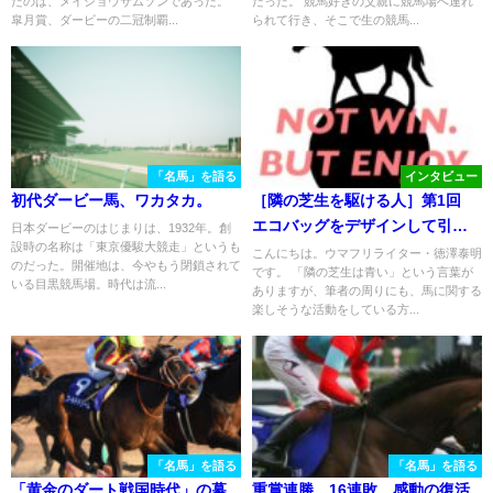
たのは、メイショウサムソンであった。
だった。 競馬好きの父親に競馬場へ連れ
皐月賞、ダービーの二冠制覇...
られて行き、そこで生の競馬...
「名馬」を語る
インタビュー
初代ダービー馬、ワカタカ。
［隣の芝生を駆ける人］第1回
エコバッグをデザインして引退
日本ダービーのはじまりは、1932年。創
設時の名称は「東京優駿大競走」というも
馬支援！？ そのアツい想いと
こんにちは。ウマフリライター・徳澤泰明
のだった。開催地は、今やもう閉鎖されて
です。 「隣の芝生は青い」という言葉が
は。
いる目黒競馬場。時代は流...
ありますが、筆者の周りにも、馬に関する
楽しそうな活動をしている方...
「名馬」を語る
「名馬」を語る
「黄金のダート戦国時代」の幕
重賞連勝、16連敗、感動の復活