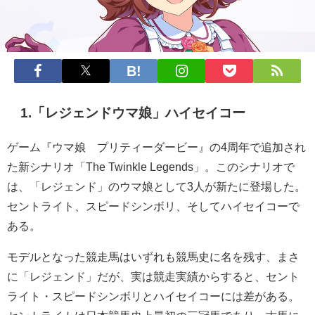
1.「レジェンドウマ娘」ハイセイコー
ゲーム『ウマ娘 プリティーダービー』の4周年で追加され
た新シナリオ「The Twinkle Legends」。このシナリオで
は、「レジェンド」のウマ娘として3人が新たに登場した。
セントライト、スピードシンボリ、そしてハイセイコーで
ある。
モデルとなった競走馬はいずれも競馬史に名を残す、まさ
に「レジェンド」だが、実は競走実績からすると、セント
ライト・スピードシンボリとハイセイコーには差がある。