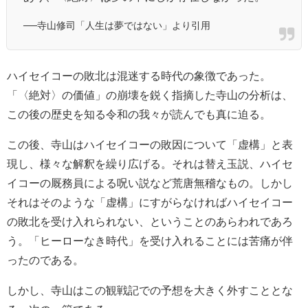
──寺山修司「人生は夢ではない」より引用
ハイセイコーの敗北は混迷する時代の象徴であった。
「〈絶対〉の価値」の崩壊を鋭く指摘した寺山の分析は、
この後の歴史を知る令和の我々が読んでも真に迫る。
この後、寺山はハイセイコーの敗因について「虚構」と表
現し、様々な解釈を繰り広げる。それは替え玉説、ハイセ
イコーの厩務員による呪い説など荒唐無稽なもの。しかし
それはそのような「虚構」にすがらなければハイセイコー
の敗北を受け入れられない、ということのあらわれであろ
う。「ヒーローなき時代」を受け入れることには苦痛が伴
ったのである。
しかし、寺山はこの観戦記での予想を大きく外すこととな