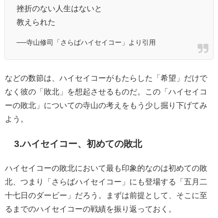
挫折のない人生はないと
教えられた
──寺山修司「さらばハイセイコー」より引用
などの数節は、ハイセイコーがもたらした「希望」だけで
なく彼の「敗北」を想起させるものだ。この「ハイセイコ
ーの敗北」についての寺山の考えをもう少し掘り下げてみ
よう。
3.ハイセイコー、初めての敗北
ハイセイコーの敗北において最も印象的なのは初めての敗
北、つまり「さらばハイセイコー」にも登場する「五月二
十七日のダービー」だろう。まずは前提として、そこに至
るまでのハイセイコーの戦績を振り返っておく。