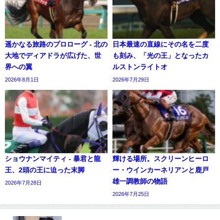
遥かなる旅路のプロローグ - 北の
日本最速の直線にその名を二度
大地でディアドラが広げた、世
も刻み、「光の王」となったカ
界への翼
ルストンライトオ
2026年8月1日
2026年7月29日
ショウナンマイティ - 暴君と龍
輝ける場所。スクリーンヒーロ
王、2頭の王に迫った末脚
ー・ウインカーネリアンと鹿戸
雄一調教師の物語
2026年7月28日
2026年7月25日