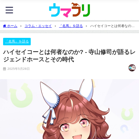
ホーム
コラム・エッセイ
「名馬」を語る
ハイセイコーとは何者なの
か? - 寺山修司が語るレジェンドホースとその時代
「名馬」を語る
ハイセイコーとは何者なのか? - 寺山修司が語るレ
ジェンドホースとその時代
2025年5月28日