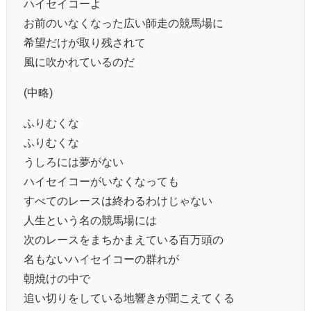
ハイセイコーよ
お前のいなくなった広い師走の競馬場に
希望だけが取り残されて
風に吹かれているのだ
(中略)
ふりむくな
ふりむくな
うしろには夢がない
ハイセイコーがいなくなっても
すべてのレースは終わるわけじゃない
人生という名の競馬場には
次のレースをまちかまえている百万頭の
名もないハイセイコーの群れが
朝焼けの中で
追い切りをしている地響きが聞こえてくる