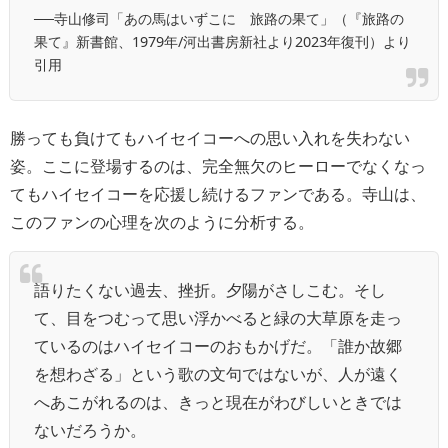
──寺山修司「あの馬はいずこに 旅路の果て」（『旅路の
果て』新書館、1979年/河出書房新社より2023年復刊）より
引用
勝っても負けてもハイセイコーへの思い入れを失わない
姿。ここに登場するのは、完全無欠のヒーローでなくなっ
てもハイセイコーを応援し続けるファンである。寺山は、
このファンの心理を次のように分析する。
語りたくない過去、挫折。夕陽がさしこむ。そし
て、目をつむって思い浮かべると緑の大草原を走っ
ているのはハイセイコーのおもかげだ。「誰か故郷
を想わざる」という歌の文句ではないが、人が遠く
へあこがれるのは、きっと現在がわびしいときでは
ないだろうか。