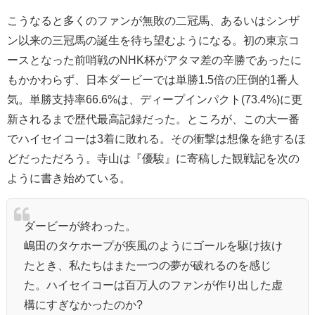
こうなると多くのファンが無敗の二冠馬、あるいはシンザ
ン以来の三冠馬の誕生を待ち望むようになる。初の東京コ
ースとなった前哨戦のNHK杯がアタマ差の辛勝であったに
もかかわらず、日本ダービーでは単勝1.5倍の圧倒的1番人
気。単勝支持率66.6%は、ディープインパクト(73.4%)に更
新されるまで歴代最高記録だった。ところが、この大一番
でハイセイコーは3着に敗れる。その衝撃は想像を絶するほ
どだっただろう。寺山は『優駿』に寄稿した観戦記を次の
ように書き始めている。
ダービーが終わった。
嶋田のタケホープが疾風のようにゴールを駆け抜け
たとき、私たちはまた一つの夢が破れるのを感じ
た。ハイセイコーは百万人のファンが作り出した虚
構にすぎなかったのか?