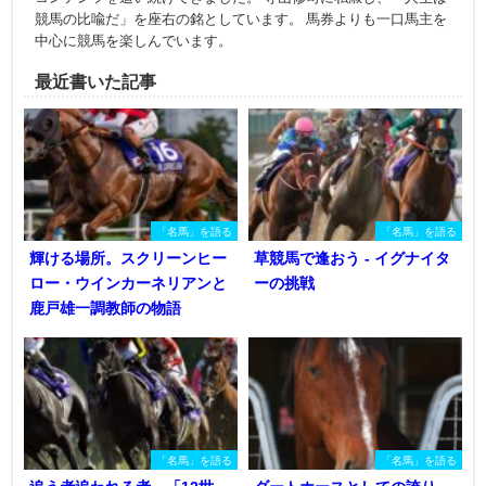
競馬の比喩だ」を座右の銘としています。 馬券よりも一口馬主を
中心に競馬を楽しんでいます。
最近書いた記事
「名馬」を語る
「名馬」を語る
輝ける場所。スクリーンヒー
草競馬で逢おう - イグナイタ
ロー・ウインカーネリアンと
ーの挑戦
鹿戸雄一調教師の物語
「名馬」を語る
「名馬」を語る