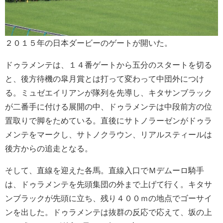
２０１５年の日本ダービーのゲートが開いた。
ドゥラメンテは、１４番ゲートから五分のスタートを切る
と、後方待機の皐月賞とは打って変わって中団外につけ
る。ミュゼエイリアンが隊列を先導し、キタサンブラック
が二番手に付ける展開の中、ドゥラメンテは中段前方の位
置取りで脚をためている。直後にサトノラーゼンがドゥラ
メンテをマークし、サトノクラウン、リアルスティールは
後方からの追走となる。
そして、直線を迎えた各馬。直線入口でＭデムーロ騎手
は、ドゥラメンテを先頭集団の外まで上げて行く。キタサ
ンブラックが先頭に立ち、残り４００ｍの地点でゴーサイ
ンを出した。ドゥラメンテは抜群の反応で応えて、坂の上