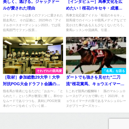
美しく、逃げる。ジャックドー
［インタビュー］馬事文化を広
ルが愛された理由
めたい！桜花のキセキ・成瀬琴
さん独占インタビュー
ジャックドールは多くのファンに愛された
馬事文化応援アイドル「桜花のキセキ」。
競走馬だ。 その証拠に、2023年の「アイ
競馬場でのイベントや競馬メディアなどで
ドルホースオーディション2023」では現
見かけた事のある人も少なくないだろう。
役馬部門でファン投票...
乗馬レッスンや流鏑馬、引退...
それぞれの競馬愛
「名馬」を語る
［取材］参加総数29大学！大学
ダートでも強さを見せた"二刀
対抗POG大会ドラフト会議の熱
流"桜花賞馬、キョウエイマー
気が凄かった！
チ。その挑戦の旅を振り返る
指名馬が発表になるたびに「おお〜」「と
1.これぞ競馬の醍醐味！ 孫のマルシュロ
られた！」という声が教室に響く。和やか
レーヌがアメリカで輝いた！ 2021年、キ
なムードでありつつも、真剣にPOG対策
ョウエイマーチの孫であるマルシュロレー
本のページをめくっていく彼...
ヌがブリーダーズカッ...