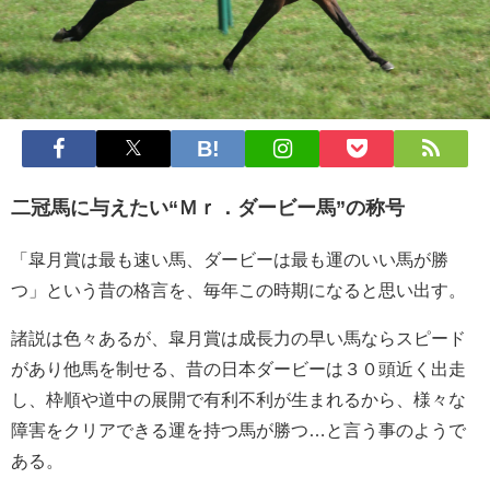
二冠馬に与えたい“Ｍｒ．ダービー馬”の称号
「皐月賞は最も速い馬、ダービーは最も運のいい馬が勝
つ」という昔の格言を、毎年この時期になると思い出す。
諸説は色々あるが、皐月賞は成長力の早い馬ならスピード
があり他馬を制せる、昔の日本ダービーは３０頭近く出走
し、枠順や道中の展開で有利不利が生まれるから、様々な
障害をクリアできる運を持つ馬が勝つ…と言う事のようで
ある。