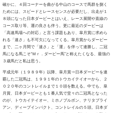
確かに、４回コーナーを曲がる中山のコースで馬群を捌く
ためには、スピードとレースセンスが必要だし、出走が１
８頭になった日本ダービーとはいえ、レース展開や直線の
コース取り等、運の良さも伴う。更に最近のダービーは
「高速馬場への対応」と言う課題もあり、皐月賞に求めら
れる「速さ」も不可欠になってくる。皐月賞からダービー
まで、二ヶ月間で「速さ」と「運」を伴って連勝し、二冠
馬になる馬こそ“Ｍｒ．ダービー馬”と称えたくなる、最強の
３歳馬だと私は思う。
平成元年（１９８９年）以降、皐月賞⇒日本ダービーを連
覇した二冠馬は、１９９１年のトウカイテイオーから、２
０２０年のコントレイルまで１０頭を数える。中でも、皐
月賞、日本ダービーとも１番人気で堂々の二冠馬となった
のが、トウカイテイオー、ミホノブルボン、ナリタブライ
アン、ディープインパクト、コントレイルの５頭。日本ダ