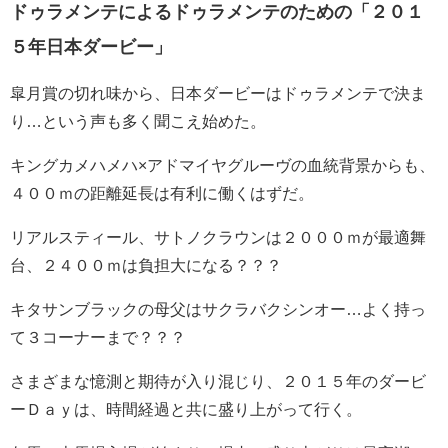
ドゥラメンテによるドゥラメンテのための「２０１
５年日本ダービー」
皐月賞の切れ味から、日本ダービーはドゥラメンテで決ま
り…という声も多く聞こえ始めた。
キングカメハメハ×アドマイヤグルーヴの血統背景からも、
４００ｍの距離延長は有利に働くはずだ。
リアルスティール、サトノクラウンは２０００ｍが最適舞
台、２４００ｍは負担大になる？？？
キタサンブラックの母父はサクラバクシンオー…よく持っ
て３コーナーまで？？？
さまざまな憶測と期待が入り混じり、２０１５年のダービ
ーＤａｙは、時間経過と共に盛り上がって行く。