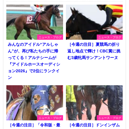
ニュース・ブログ
ニュース・ブログ
みんなのアイドル“アルしゃ
［今週の注目］夏競馬の折り
ん”が、再び私たちの手に帰
返し地点で輝け！CBC賞に挑
ってくる！アルナシームが
む3歳牝馬サンアントワーヌ
『アイドルホースオーディシ
ョン2026』で2位にランクイ
ン
ニュース・ブログ
ニュース・ブログ
［今週の注目］「令和版・最
［今週の注目］ドンインザム