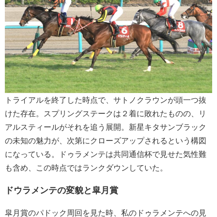
トライアルを終了した時点で、サトノクラウンが頭一つ抜
けた存在。スプリングステークは２着に敗れたものの、リ
アルスティールがそれを追う展開。新星キタサンブラック
の未知の魅力が、次第にクローズアップされるという構図
になっている。ドゥラメンテは共同通信杯で見せた気性難
も含め、この時点ではランクダウンしていた。
ドウラメンテの変貌と皐月賞
皐月賞のパドック周回を見た時、私のドゥラメンテへの見