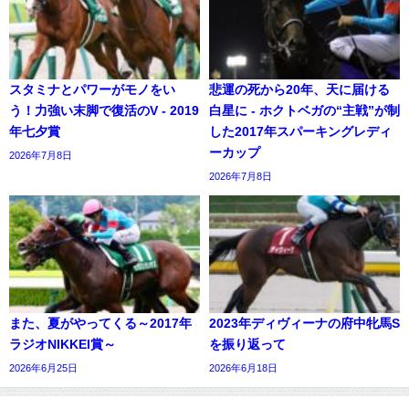
スタミナとパワーがモノをい
悲運の死から20年、天に届ける
う！力強い末脚で復活のV - 2019
白星に - ホクトベガの“主戦”が制
年七夕賞
した2017年スパーキングレディ
ーカップ
2026年7月8日
2026年7月8日
また、夏がやってくる～2017年
2023年ディヴィーナの府中牝馬S
ラジオNIKKEI賞～
を振り返って
2026年6月25日
2026年6月18日