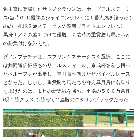
弥生賞に登場したサトノクラウンは、ホープフルステーク
ス(当時ＧⅡ)優勝のシャイニングレイに１番人気を譲ったも
のの、札幌２歳ステークスの覇者ブライトエンブレムに１
馬身１／２の差をつけて優勝。２歳時の重賞勝ち馬たちと
の勝負付けを終えた。
ダノンプラチナは、スプリングステークスを選択。ここに
は共同通信杯勝ちのリアルスティール、京成杯を差し切っ
たベルーフ等が出走し、皐月賞へ向けたサバイバルレース
となった。しかし、重賞勝ち馬たちを抑え皐月賞に名乗り
を上げたのは、１月の新馬戦を勝ち、平場の５００万条件
(現１勝クラス)も勝って２連勝のキタサンブラックだった。