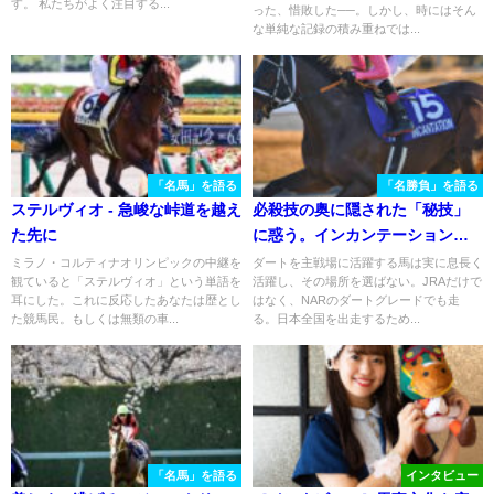
す。 私たちがよく注目する...
った、惜敗した──。しかし、時にはそん
な単純な記録の積み重ねでは...
「名馬」を語る
「名勝負」を語る
ステルヴィオ - 急峻な峠道を越え
必殺技の奥に隠された「秘技」
た先に
に惑う。インカンテーションの
みやこSを振り返る。
ミラノ・コルティナオリンピックの中継を
ダートを主戦場に活躍する馬は実に息長く
観ていると「ステルヴィオ」という単語を
活躍し、その場所を選ばない。JRAだけで
耳にした。これに反応したあなたは歴とし
はなく、NARのダートグレードでも走
た競馬民。もしくは無類の車...
る。日本全国を出走するため...
「名馬」を語る
インタビュー