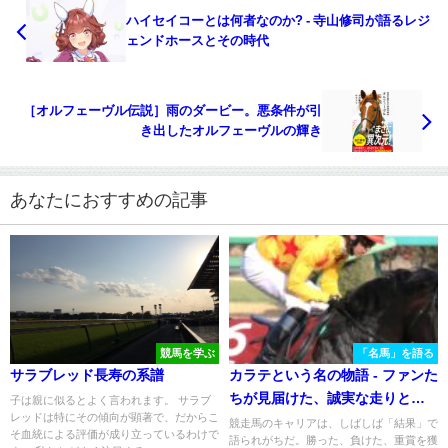
ハイセイコーとは何者なのか? - 寺山修司が語るレジ
ェンドホースとその時代
［オルフェーヴル伝説］雨のダービー。悪条件が引
き出したオルフェーヴルの輝き
あなたにおすすめの記事
競馬を学ぶ
「名馬」を語る
サラブレッド長寿の系譜
カラテという名の物語 - ファンた
ちが見届けた、誠実な走りと温
子は親に似るとよく言われます。 サラブ
レッドは特にその傾向が顕著で、だからこ
かな余韻
競走馬のキャリアは、しばしば「結果」で
そ血統による評価が成り立っているわけで
語られがちだ。勝った、負けた、重賞を獲