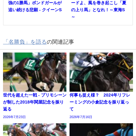
強の1勝馬」ボンドガールが
ードよ、風を巻き起こし「夏
追い続ける悲願 - クイーンS
の上り馬」となれ！～東海S
～
「名勝負」を語る
の関連記事
世代を超えた一戦 - プリモシーン
何事も捉え様？ 2024年リフレ
が制した2018年関屋記念を振り
ーミングの小倉記念を振り返っ
返る
て
2026年7月23日
2026年7月16日