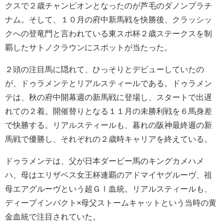
クスで２歳チャンピオンとなったのが芦毛のダノンプラチ
ナム。そして、１０月の府中新馬戦を快勝後、クラッシッ
クへの登竜門と言われている東スポ杯２歳ステークスを制
覇したサトノクラウンにスポットが当たった。
２頭の注目馬に隠れて、ひっそりとデビューしていたの
が、ドゥラメンテとリアルスティールである。ドゥラメン
テは、秋の府中開幕週の新馬戦に登場し、スタートで出遅
れての２着。開催替りとなる１１月の未勝利戦を６馬身差
で快勝する。リアルスティールも、暮れの阪神最終週の新
馬戦で優勝し、それぞれの２歳時キャリアを終えている。
ドゥラメンテは、父が日本ダービー馬のキングカメハメ
ハ、母はエリザベス女王杯連覇のアドマイヤグルーヴ、祖
母エアグルーヴという超ＧⅠ血統。リアルスティールも、
ディープインパクト×母父ストームキャットという当時の黄
金血統で注目されていた。