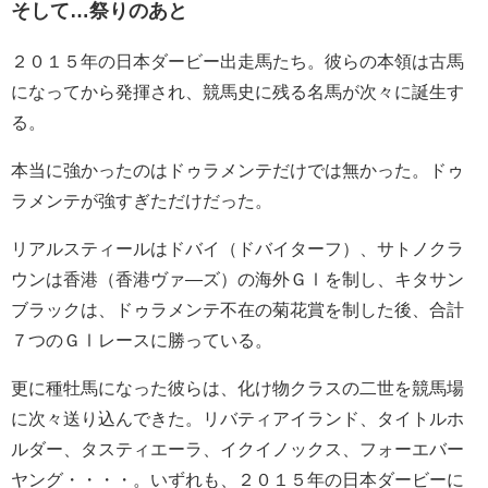
そして…祭りのあと
２０１５年の日本ダービー出走馬たち。彼らの本領は古馬
になってから発揮され、競馬史に残る名馬が次々に誕生す
る。
本当に強かったのはドゥラメンテだけでは無かった。ドゥ
ラメンテが強すぎただけだった。
リアルスティールはドバイ（ドバイターフ）、サトノクラ
ウンは香港（香港ヴァ―ズ）の海外ＧⅠを制し、キタサン
ブラックは、ドゥラメンテ不在の菊花賞を制した後、合計
７つのＧⅠレースに勝っている。
更に種牡馬になった彼らは、化け物クラスの二世を競馬場
に次々送り込んできた。リバティアイランド、タイトルホ
ルダー、タスティエーラ、イクイノックス、フォーエバー
ヤング・・・・。いずれも、２０１５年の日本ダービーに