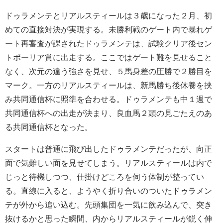
ドゥラメンテとリアルスティールは３歳になった２月、初
めての直接対決が実現する。未勝利戦のゲート内で暴れゲ
ート再審査が課されたドゥラメンテは、試験クリア後セン
トポーリア賞に出走する。ここではゲート難を見せること
なく、次元の違う強さを見せ、５馬身差の圧勝で２勝目を
マーク。一方のリアルスティールは、新馬勝ち後休養を挟
み共同通信杯に照準を合わせる。ドゥラメンテも中１週で
共同通信杯への出走が決まり、良血馬２頭の見ごたえのあ
る共同通信杯となった。
スタートは普通に飛び出したドゥラメンテだったが、向正
面で気難しい面を見せてしまう。リアルスティールは内で
じっと待機しつつ、仕掛けどころを伺う体制が整ってい
る。直線に入ると、ようやく折り合いのついたドゥラメン
テが外から追い込む。先頭集団を一気に飲み込んで、突き
抜けるかと思った瞬間、内からリアルスティールが鋭く伸