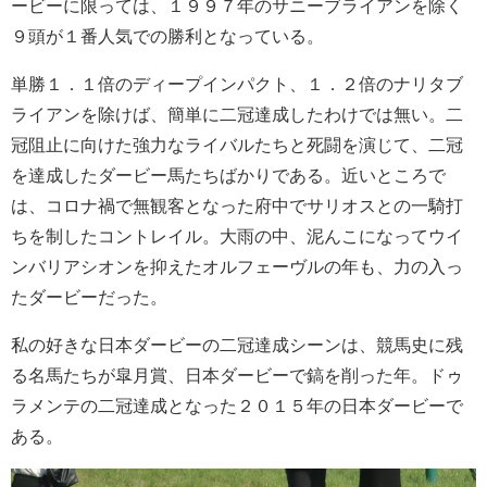
ービーに限っては、１９９７年のサニーブライアンを除く
９頭が１番人気での勝利となっている。
単勝１．１倍のディープインパクト、１．２倍のナリタブ
ライアンを除けば、簡単に二冠達成したわけでは無い。二
冠阻止に向けた強力なライバルたちと死闘を演じて、二冠
を達成したダービー馬たちばかりである。近いところで
は、コロナ禍で無観客となった府中でサリオスとの一騎打
ちを制したコントレイル。大雨の中、泥んこになってウイ
ンバリアシオンを抑えたオルフェーヴルの年も、力の入っ
たダービーだった。
私の好きな日本ダービーの二冠達成シーンは、競馬史に残
る名馬たちが皐月賞、日本ダービーで鎬を削った年。ドゥ
ラメンテの二冠達成となった２０１５年の日本ダービーで
ある。