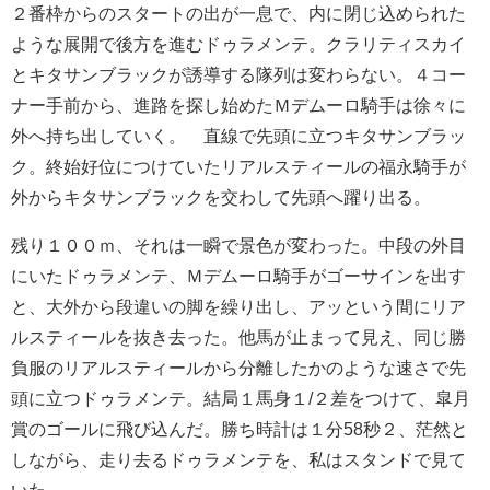
２番枠からのスタートの出が一息で、内に閉じ込められた
ような展開で後方を進むドゥラメンテ。クラリティスカイ
とキタサンブラックが誘導する隊列は変わらない。４コー
ナー手前から、進路を探し始めたＭデムーロ騎手は徐々に
外へ持ち出していく。 直線で先頭に立つキタサンブラッ
ク。終始好位につけていたリアルスティールの福永騎手が
外からキタサンブラックを交わして先頭へ躍り出る。
残り１００ｍ、それは一瞬で景色が変わった。中段の外目
にいたドゥラメンテ、Ｍデムーロ騎手がゴーサインを出す
と、大外から段違いの脚を繰り出し、アッという間にリア
ルスティールを抜き去った。他馬が止まって見え、同じ勝
負服のリアルスティールから分離したかのような速さで先
頭に立つドゥラメンテ。結局１馬身１/２差をつけて、皐月
賞のゴールに飛び込んだ。勝ち時計は１分58秒２、茫然と
しながら、走り去るドゥラメンテを、私はスタンドで見て
いた。