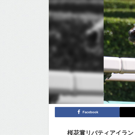
Facebook
桜花賞リバティアイラン