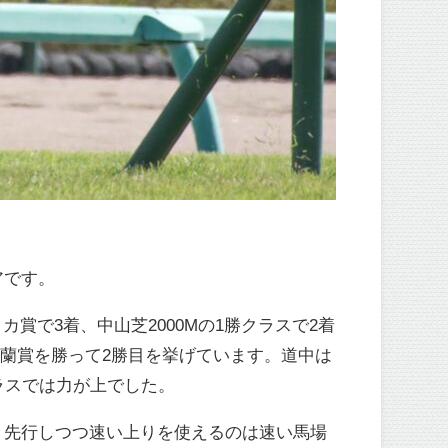
アです。
リカ賞で3着、中山芝2000Mの1勝クラスで2着
君子蘭賞を勝って2勝目を挙げています。道中は
ラスでは力が上でした。
、先行しつつ速い上りを使えるのは速い馬場