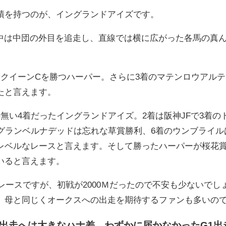
績を持つのが、イングランドアイズです。
、道中は中団の外目を追走し、直線では横に広がった各馬の真
にクイーンCを勝つハーパー。さらに3着のマテンロウアルテ
たと言えます。
無い4着だったイングランドアイズ。2着は阪神JFで3着の
のグランベルナデッドは忘れな草賞勝利、6着のウンブライル
レベルなレースと言えます。そして勝ったハーパーが桜花賞
いると言えます。
のレースですが、初戦が2000Ｍだったので不安も少ないで
。母と同じくオークスへの出走を期待するファンも多いの
花賞出走へは大きなハナ差。わずかに届かなかったG1