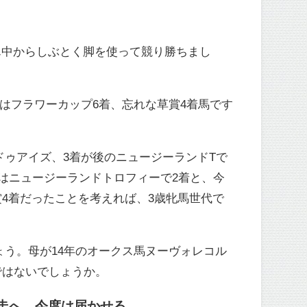
ん中からしぶとく脚を使って競り勝ちまし
はフラワーカップ6着、忘れな草賞4着馬です
ドゥアイズ、3着が後のニュージーランドTで
はニュージーランドトロフィーで2着と、今
4着だったことを考えれば、3歳牝馬世代で
しょう。母が14年のオークス馬ヌーヴォレコル
ではないでしょうか。
出走へ、今度は届かせる。