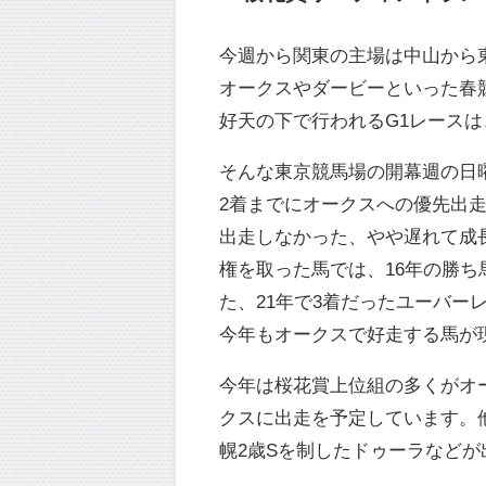
今週から関東の主場は中山から
オークスやダービーといった春
好天の下で行われるG1レース
そんな東京競馬場の開幕週の日
2着までにオークスへの優先出走
出走しなかった、やや遅れて成
権を取った馬では、16年の勝ち
た、21年で3着だったユーバ
今年もオークスで好走する馬が
今年は桜花賞上位組の多くがオ
クスに出走を予定しています。
幌2歳Sを制したドゥーラなど