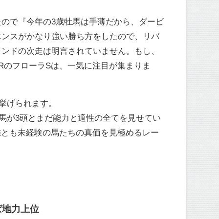
ので『今年の3歳牡馬は手薄だから、ダービ
エンスがかなり強い勝ち方をしたので、リバ
ランドの次走は明言されていません。もし、
RのフローラSは、一気に注目が集まりま
。
挙げられます。
勝馬が3頭とまだ能力と適性の全てを見せてい
離とも未経験の馬たちの真価を見極めるレー
ば地力上位