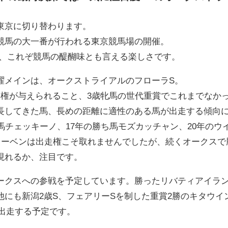
東京に切り替わります。
競馬の大一番が行われる東京競馬場の開催。
は、これぞ競馬の醍醐味とも言える楽しさです。
曜メインは、オークストライアルのフローラS。
権が与えられること、3歳牝馬の世代重賞でこれまでなかっ
長してきた馬、長めの距離に適性のある馬が出走する傾向
馬チェッキーノ、17年の勝ち馬モズカッチャン、20年のウ
ーレーベンは出走権こそ取れませんでしたが、続くオークスで
現れるか、注目です。
ークスへの参戦を予定しています。勝ったリバティアイラン
他にも新潟2歳S、フェアリーSを制した重賞2勝のキタウ
が出走する予定です。