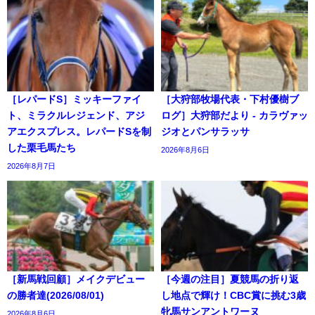
［レパードS］ミッキーファイ
［大狩部牧場代表・下村優樹ブ
ト、ミラクルレジェンド、アジ
ログ］大狩部だより - カラヴァッ
アエクスプレス。レパードSを制
ジオとパンサラッサ
した栗毛馬たち
2026年8月6日
2026年8月7日
［新馬戦回顧］メイクデビュー
［今週の注目］夏競馬の折り返
の勝者達(2026/08/01)
し地点で輝け！CBC賞に挑む3歳
牝馬サンアントワーヌ
2026年8月6日