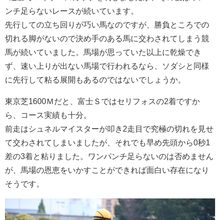
ンチ足らないレースが続いています。
先行しての立ち回りが巧い馬なのですが、勝負ところでの
切れる脚がないので決め手のある馬に交わされてしまう競
馬が続いていました。馬場が思っていた以上に乾燥でき
ず、速い上りが出ない馬場で行われるなら、ソダシと同様
に先行して粘る展開もあるのではないでしょうか。
東京芝1600Ｍだと、富士Ｓではセリフォスの2着ですか
ら、コース実績も十分。
前走はシュネルマイスターが叩き2走目で究極の切れを見せ
て交わされてしまいましたが、それでも早め先頭から0秒1
差の3着と粘りました。ワンパンチ足らないのは否めません
が、馬場の恩恵をいかすことができれば面白い存在になり
そうです。