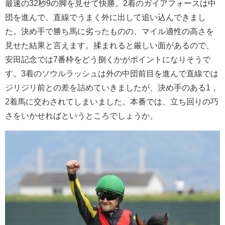
最速の32秒9の脚を見せて快勝。2着のガイアフォースは中
団を進んで、直線でうまく外に出して追い込んできまし
た。決め手で勝ち馬に劣ったものの、マイル適性の高さを
見せた結果と言えます。揉まれると厳しい面があるので、
安田記念では7番枠をどう捌くかがポイントになりそうで
す。3着のソウルラッシュは外の中団前目を進んで直線では
ジリジリ前との差を詰めていきましたが、決め手のある1，
2着馬に交わされてしまいました。本番では、立ち回りの巧
さをいかせればというところでしょうか。