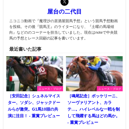
屋台の二代目
ニコニコ動画で『魔理沙の居酒屋競馬予想』という競馬予想動画
を投稿。その後『競馬王』のライターになり、『土曜の馬場傾
向』などののコーナーを担当していました。現在はnoteで中央競
馬の予想とレース回顧の記事を書いています。
最近書いた記事
ニュース・ブログ
ニュース・ブログ
［安田記念］シュネルマイス
［鳴尾記念］ボッケリーニ、
ター、ソダシ、ジャックドー
ソーヴァリアント、カラ
ルらが激突。G1馬10頭の共
テ…。ハイレベルな一戦を制
演に注目！ - 重賞プレビュー
して飛躍する馬はどの馬か。
- 重賞プレビュー