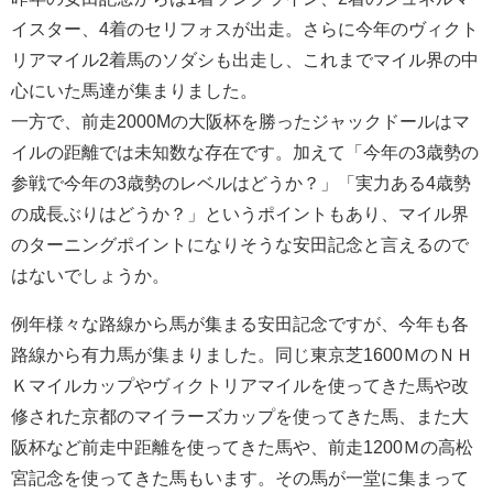
イスター、4着のセリフォスが出走。さらに今年のヴィクト
リアマイル2着馬のソダシも出走し、これまでマイル界の中
心にいた馬達が集まりました。
一方で、前走2000Mの大阪杯を勝ったジャックドールはマ
イルの距離では未知数な存在です。加えて「今年の3歳勢の
参戦で今年の3歳勢のレベルはどうか？」「実力ある4歳勢
の成長ぶりはどうか？」というポイントもあり、マイル界
のターニングポイントになりそうな安田記念と言えるので
はないでしょうか。
例年様々な路線から馬が集まる安田記念ですが、今年も各
路線から有力馬が集まりました。同じ東京芝1600ＭのＮＨ
Ｋマイルカップやヴィクトリアマイルを使ってきた馬や改
修された京都のマイラーズカップを使ってきた馬、また大
阪杯など前走中距離を使ってきた馬や、前走1200Ｍの高松
宮記念を使ってきた馬もいます。その馬が一堂に集まって