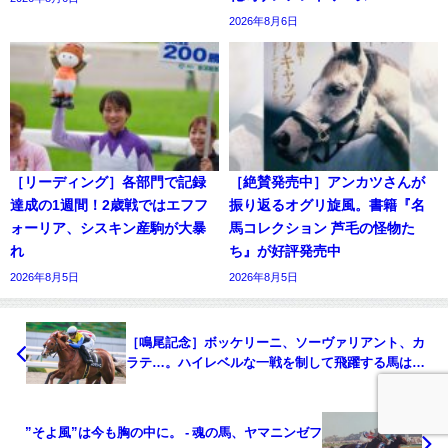
2026年8月6日
［リーディング］各部門で記録
［絶賛発売中］アンカツさんが
達成の1週間！2歳戦ではエフフ
振り返るオグリ旋風。書籍『名
ォーリア、シスキン産駒が大暴
馬コレクション 芦毛の怪物た
れ
ち』が好評発売中
2026年8月5日
2026年8月5日
［鳴尾記念］ボッケリーニ、ソーヴァリアント、カ
ラテ…。ハイレベルな一戦を制して飛躍する馬はど
の馬か。 - 重賞プレビュー
”そよ風”は今も胸の中に。 - 魂の馬、ヤマニンゼフ