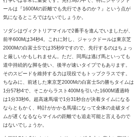
行争いは非常に重要です。先行馬の中で、特にジャックド
ールは『1600Mの距離でも先行できるのか？』という点が
気になるところではないでしょうか。
ソダシはヴィクトリアマイルで2番手を進んでいましたが、
前半600Mは34秒4。これに対し、ジャックドールは東京芝
2000Mの白富士Sでは35秒9ですので、先行するのはちょっ
と厳しいかもしれません。ただ、同馬は逃げ馬といっても
道中持続的な脚を使い、後半が速いタイプでもあります。
そのスピードを維持する力は現役でもトップクラスです。
ちなみに、前述した東京芝2000Mの白富士Sの勝ちタイムは
1分57秒4で、そこからラスト400Mを引いた1600M通過時
は1分33秒6。超高速馬場で1分31秒台が決着タイムになる
ならともかく、時計がかかる馬場になって全体の走破タイ
ムが遅くなるならマイルの距離でも追走可能と言えるので
はないでしょうか。