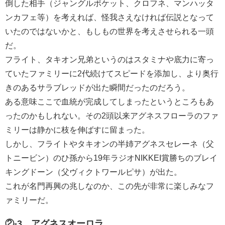
倒した相手（ジャングルポケット、クロフネ、マンハッタ
ンカフェ等）を考えれば、怪我さえなければ伝説となって
いたのではないかと、もしもの世界を考えさせられる一頭
だ。
フライト、タキオン兄弟というのはスタミナや底力に寄っ
ていたファミリーに2代続けてスピードを添加し、より奥行
きのあるサラブレッドが出た瞬間だったのだろう。
ある意味ここで血統が完成してしまったというところもあ
ったのかもしれない。その2頭以来アグネスフローラのファ
ミリーは静かに枝を伸ばすに留まった。
しかし、フライトやタキオンの半姉アグネスセレーネ（父
トニービン）のひ孫から19年ラジオNIKKEI賞勝ちのブレイ
キングドーン（父ヴィクトワールピサ）が出た。
これが名門再興の兆しなのか、この先が非常に楽しみなフ
ァミリーだ。
②-3 アグネスオーロラ