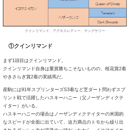
クインリマンド、アグネスレディー、ヤングサリー
①クインリマンド
まず1頭目はクインリマンド。
クインリマンド自身は重賞勝ちこそないものの、桜花賞2着
やきさらぎ賞2着の実績馬だ。
産駒には91年スプリンターズS3着など芝ダート問わずスプ
リント戦で活躍したハスキーハニー（父ノーザンディクテ
イター）がいる。
ハスキーハニーの場合はノーザンディクテイターの米国的
なスピードが全面に出ていて、迫力満点のトモから繰り出
されるダッシュ力が武器の一頭だったから、イコマエイカ