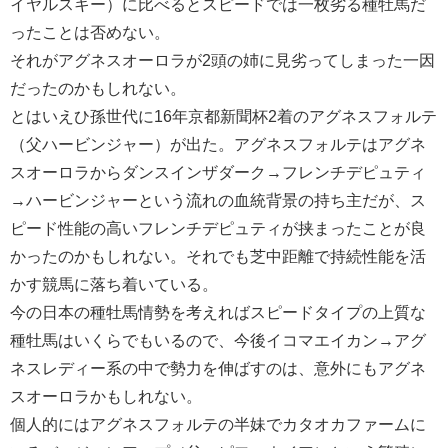
イヤルスキー）に比べるとスピードでは一枚劣る種牡馬だ
ったことは否めない。
それがアグネスオーロラが2頭の姉に見劣ってしまった一因
だったのかもしれない。
とはいえひ孫世代に16年京都新聞杯2着のアグネスフォルテ
（父ハービンジャー）が出た。アグネスフォルテはアグネ
スオーロラからダンスインザダーク→フレンチデピュティ
→ハービンジャーという流れの血統背景の持ち主だが、ス
ピード性能の高いフレンチデピュティが挟まったことが良
かったのかもしれない。それでも芝中距離で持続性能を活
かす競馬に落ち着いている。
今の日本の種牡馬情勢を考えればスピードタイプの上質な
種牡馬はいくらでもいるので、今後イコマエイカン→アグ
ネスレディー系の中で勢力を伸ばすのは、意外にもアグネ
スオーロラかもしれない。
個人的にはアグネスフォルテの半妹でカタオカファームに