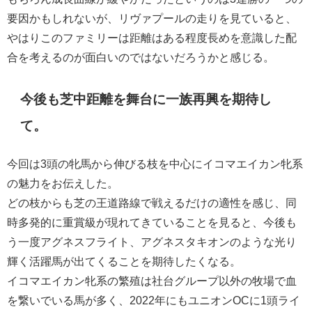
要因かもしれないが、リヴァプールの走りを見ていると、
やはりこのファミリーは距離はある程度長めを意識した配
合を考えるのが面白いのではないだろうかと感じる。
今後も芝中距離を舞台に一族再興を期待し
て。
今回は3頭の牝馬から伸びる枝を中心にイコマエイカン牝系
の魅力をお伝えした。
どの枝からも芝の王道路線で戦えるだけの適性を感じ、同
時多発的に重賞級が現れてきていることを見ると、今後も
う一度アグネスフライト、アグネスタキオンのような光り
輝く活躍馬が出てくることを期待したくなる。
イコマエイカン牝系の繁殖は社台グループ以外の牧場で血
を繋いでいる馬が多く、2022年にもユニオンOCに1頭ライ