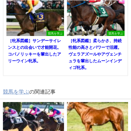
競馬を学ぶ
競馬を学ぶ
［牝系図鑑］サンデーサイレ
［牝系図鑑］柔らかさ、持続
ンスとの出会いで才能開花。
性能の高さとパワーで活躍。
コパノリッキーを輩出したア
ヴェラアズールやアヴェンチ
リーウイン牝系。
ュラを輩出したムーンインデ
ィゴ牝系。
競馬を学ぶ
の関連記事