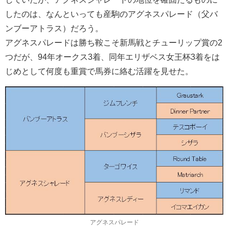
したのは、なんといっても産駒のアグネスパレード（父バ
ンブーアトラス）だろう。
アグネスパレードは勝ち鞍こそ新馬戦とチューリップ賞の2
つだが、94年オークス3着、同年エリザベス女王杯3着をは
じめとして何度も重賞で馬券に絡む活躍を見せた。
アグネスパレード