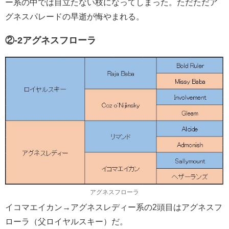
ー系の中では目立たない枝になってしまった。ただただア
グネスパレードの早逝が悔やまれる。
②-2アグネスフローラ
アグネスフローラ
イコマエイカン→アグネスレディー系の2頭目はアグネスフ
ローラ（父ロイヤルスキー）だ。