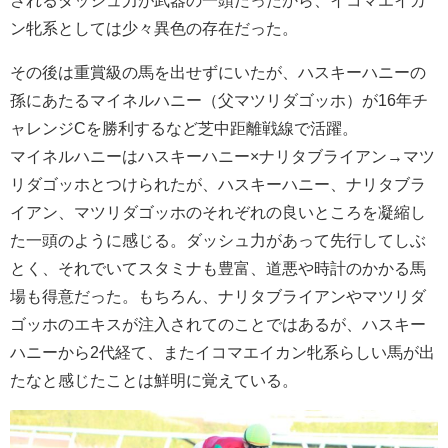
ン牝系としては少々異色の存在だった。
その後は重賞級の馬を出せずにいたが、ハスキーハニーの
孫にあたるマイネルハニー（父マツリダゴッホ）が16年チ
ャレンジCを勝利するなど芝中距離戦線で活躍。
マイネルハニーはハスキーハニー×ナリタブライアン→マツ
リダゴッホとつけられたが、ハスキーハニー、ナリタブラ
イアン、マツリダゴッホのそれぞれの良いところを凝縮し
た一頭のように感じる。ダッシュ力があって先行してしぶ
とく、それでいてスタミナも豊富、道悪や時計のかかる馬
場も得意だった。もちろん、ナリタブライアンやマツリダ
ゴッホのエキスが注入されてのことではあるが、ハスキー
ハニーから2代経て、またイコマエイカン牝系らしい馬が出
たなと感じたことは鮮明に覚えている。