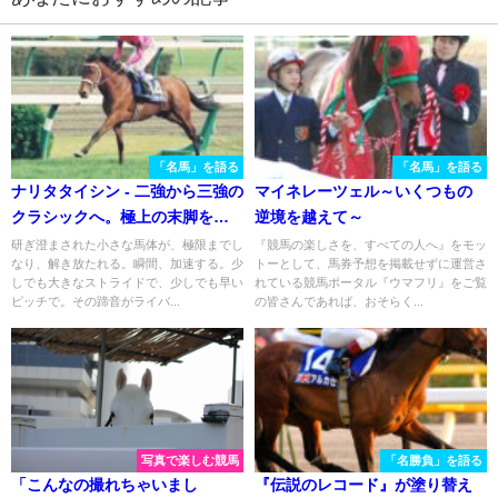
「名馬」を語る
「名馬」を語る
ナリタタイシン - 二強から三強の
マイネレーツェル～いくつもの
クラシックへ。極上の末脚を武
逆境を越えて～
器に戦い抜いた、小柄な「閃
研ぎ澄まされた小さな馬体が、極限までし
『競馬の楽しさを、すべての人へ』をモッ
なり、解き放たれる。瞬間、加速する。少
トーとして、馬券予想を掲載せずに運営さ
光」
しでも大きなストライドで、少しでも早い
れている競馬ポータル『ウマフリ』をご覧
ピッチで。その蹄音がライバ...
の皆さんであれば、おそらく...
写真で楽しむ競馬
「名勝負」を語る
「こんなの撮れちゃいまし
『伝説のレコード』が塗り替え