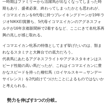
一時期はファミリーから活躍馬が出なくなってしまった時
期もあり、盛者必衰、終わってしまったかとも思われが、
イコマエイカンを6代母に持つブレイキングドーンが19年ラ
ジオNIKKEI賞勝ち、5代母イコマエイカンのアグネスフォ
ルテが16年京都新聞杯で2着するなど、ここにきて名牝系再
興の兆しが感じ取れる。
イコマエイカン牝系の特徴としてまず挙げたいのは、類ま
れなるスタミナと大舞台での底力だろう。
代表馬にあたるアグネスフライトやアグネスタキオンはス
ピード性能の高い馬だったが、これはイコマエイカンに豊
かなスピードを持った種牡馬（ロイヤルスキー→サンデー
サイレンス）を2代続けてつけたことによるものではないか
と考えられる。
勢力を伸ばす3つの分岐。