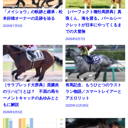
「メイショウ」の軌跡と継承 - 松
［パーフェクト種牡馬辞典］真
本好雄オーナーの足跡を辿る
珠くん、海を渡る。パールシー
クレットが日本にやってくるま
2026年7月5日
での大冒険
2026年6月7日
［サラブレッド大辞典］屈腱炎
有馬記念、もうひとつのラスト
のリハビリとは？ 不屈の馬モ
ラン物語／スマートレイアーと
ーメントキャッチのあゆみとと
アエロリット
もに解説
2025年12月28日
2026年6月5日