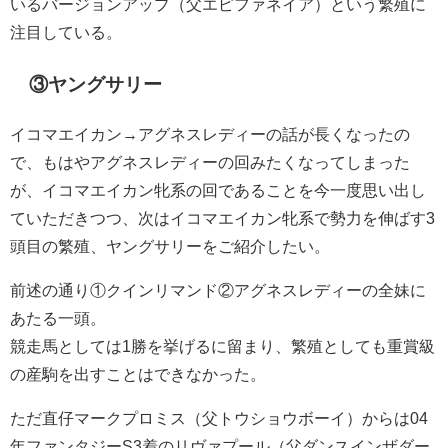
いるバージョンアップ（父エピファネイア）という繁殖に
注目している。
③ヤングサリー
イコマエイカン→アグネスレディーの話が長くなったの
で、もはやアグネスレディーの回みたくなってしまった
が、イコマエイカン牝系の回であることを今一度思い出し
ていただきつつ、次はイコマエイカン牝系で勢力を伸ばす3
頭目の繁殖、ヤングサリーをご紹介したい。
前述の通り①クインリマンド②アグネスレディーの全妹に
あたる一頭。
競走馬としては1勝を挙げるに留まり、繁殖としても重賞級
の産駒を出すことはできなかった。
ただ直仔マークプロミス（父トウショウボーイ）からは04
年ファンタジーS3着のリヴァプール（父ダンスインザダー