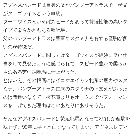
アグネスパレードは自身の父がバンブーアトラスで、母父
がターゴワイスという血統。
ターゴワイスといえばスピードがあって持続性能の高いタ
イプで柔らかさもある種牡馬。
父のバンブーアトラスは豊富なスタミナを有する産駒が多
いのが特徴だ。
アグネスパレードに関してはターゴワイスが絶妙に良い仕
事をして見せたように感じられて、スピード豊かで柔らか
さのある芝中距離馬に仕上がった。
とはいえ、その根底にはイコマエイカン牝系の底力やスタ
ミナ、バンブーアトラス由来のスタミナの下支えがあった
のは間違いなくて、桜花賞よりもオークスでパフォーマン
スを上げてきた理由はこのあたりにありそうだ。
そんなアグネスパレードは繁殖牝馬となって2頭しか産駒を
残せず、99年に早々と亡くなってしまい、アグネスレディ