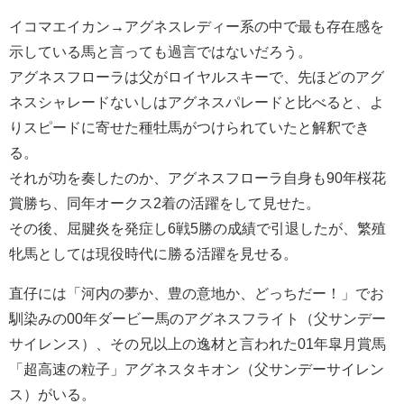
イコマエイカン→アグネスレディー系の中で最も存在感を
示している馬と言っても過言ではないだろう。
アグネスフローラは父がロイヤルスキーで、先ほどのアグ
ネスシャレードないしはアグネスパレードと比べると、よ
りスピードに寄せた種牡馬がつけられていたと解釈でき
る。
それが功を奏したのか、アグネスフローラ自身も90年桜花
賞勝ち、同年オークス2着の活躍をして見せた。
その後、屈腱炎を発症し6戦5勝の成績で引退したが、繁殖
牝馬としては現役時代に勝る活躍を見せる。
直仔には「河内の夢か、豊の意地か、どっちだー！」でお
馴染みの00年ダービー馬のアグネスフライト（父サンデー
サイレンス）、その兄以上の逸材と言われた01年皐月賞馬
「超高速の粒子」アグネスタキオン（父サンデーサイレン
ス）がいる。