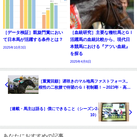
［データ検証］凱旋門賞におい
［血統研究］主要な種牡馬とGⅠ
て日本馬が活躍する条件とは？
活躍馬の血統比較から、現代日
本競馬における『アツい血統』
2025年10月3日
を探る
2025年4月6日
［重賞回顧］遅咲きのマル地馬ファストフォース。
根性の二枚腰で待望のＧＩ初制覇！～2023年・高松
宮記念～
［連載・馬主は語る］僕にできること（シーズン2-
10）
あなたにおすすめの記事