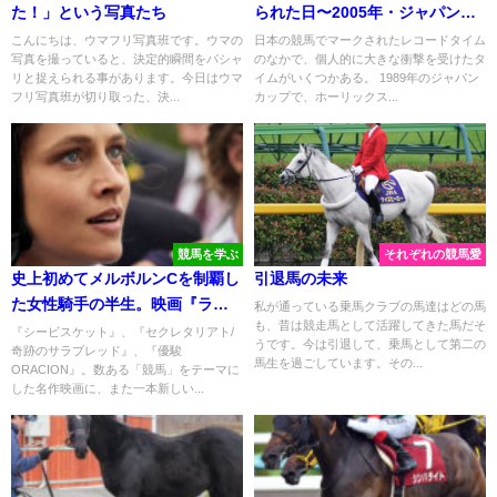
た！」という写真たち
られた日〜2005年・ジャパンカ
ップ〜
こんにちは、ウマフリ写真班です。ウマの
日本の競馬でマークされたレコードタイム
写真を撮っていると、決定的瞬間をパシャ
のなかで、個人的に大きな衝撃を受けたタ
リと捉えられる事があります。今日はウマ
イムがいくつかある。 1989年のジャパン
フリ写真班が切り取った、決...
カップで、ホーリックス...
競馬を学ぶ
それぞれの競馬愛
史上初めてメルボルンCを制覇し
引退馬の未来
た女性騎手の半生。映画『ライ
私が通っている乗馬クラブの馬達はどの馬
も、昔は競走馬として活躍してきた馬だそ
ド・ライク・ア・ガール』
『シービスケット』、『セクレタリアト/
うです。今は引退して、乗馬として第二の
奇跡のサラブレッド』、『優駿
馬生を過ごしています。その...
ORACION』。数ある「競馬」をテーマに
した名作映画に、また一本新しい...