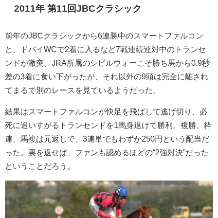
2011年 第11回JBCクラシック
前年のJBCクラシックから6連勝中のスマートファルコン
と、ドバイWCで2着に入るなど7戦連続連対中のトランセ
ンドが激突。JRA所属のシビルウォーこそ勝ち馬から0.9秒
差の3着に食い下がったが、それ以外の9頭は完全に離され
てまるで別のレースを見ているようだった。
結果はスマートファルコンが快足を飛ばして逃げ切り、必
死に追いすがるトランセンドを1馬身退けて勝利。複勝、枠
連、馬複は元返しで、3連単でもわずか250円という配当だ
った。裏を返せば、ファンも認めるほどの“2強対決”だった
ということだろう。