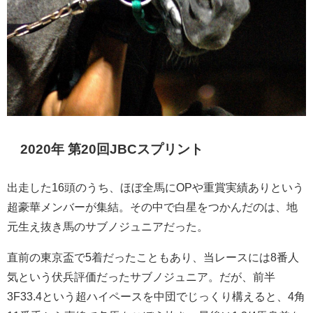
2020年 第20回JBCスプリント
出走した16頭のうち、ほぼ全馬にOPや重賞実績ありという
超豪華メンバーが集結。その中で白星をつかんだのは、地
元生え抜き馬のサブノジュニアだった。
直前の東京盃で5着だったこともあり、当レースには8番人
気という伏兵評価だったサブノジュニア。だが、前半
3F33.4という超ハイペースを中団でじっくり構えると、4角