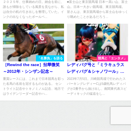
跡を振り返る
ステークスを振り返る
２０２５年、仕事納めの日。納会を前に、
■富士山と東京競馬場 日本一高い山、富士
誰もが掃除をしている風景を見ながら、私
山。日本一大きい競馬場、東京競馬場。
は自分の机の引き出しを整理していた。イ
皆さんは、東京競馬場から富士山をゆっく
ンクの出なくなったボールペ...
り眺めたことがあるだろう...
「名勝負」を語る
競馬と「エンタメ」
［Rewind the race］拈華微笑
レディバグ号と「ミラキュラス
～2012年・シンザン記念～
レディバグ＆シャノワール」の
不思議な関係
重賞レースには、これまで日本競馬を彩っ
2023年7月5日。川崎競馬場で行われたス
た名馬の名前を冠するものがある。 セン
パーキングレディーCは5歳牝馬レディバ
トライト記念やトキノミノル記念、地方で
グが2番手から抜け出し、南関東代表スピ
はライデンリーダー記念やハ...
ーディキックの猛追をし...