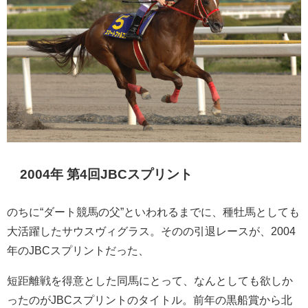
2004年 第4回JBCスプリント
のちに“ダート競馬の父”といわれるまでに、種牡馬としても
大活躍したサウスヴィグラス。そのの引退レースが、2004
年のJBCスプリントだった、
短距離戦を得意とした同馬にとって、なんとしても欲しか
ったのがJBCスプリントのタイトル。前年の黒船賞から北