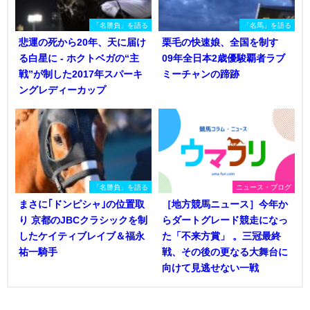
「名勝負」を語る
「名馬」を語る
悲運の死から20年、天に届け
栗毛の快速娘、全国を制す
る白星に - ホクトベガの“主
09年全日本2歳優駿覇者ラブ
戦”が制した2017年スパーキ
ミーチャンの蹄跡
ングレディーカップ
「名勝負」を語る
ニュース・ブログ
まさに｢ドンピシャ｣の位置取
［地方競馬ニュース］今年か
り 京都のJBCクラシックを制
らダートグレード競走になっ
したケイティブレイブ＆福永
た「不来方賞」 。三冠最終
祐一騎手
戦、その後の更なる大舞台に
向けて見逃せない一戦