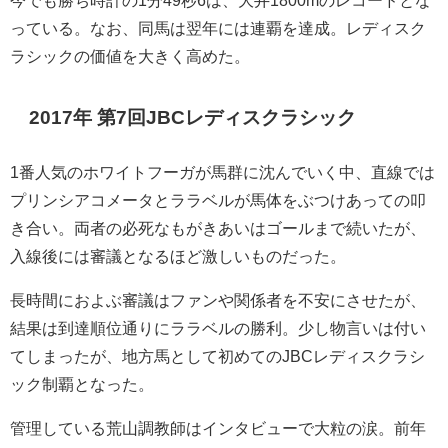
今でも勝ち時計の1分49秒6は、大井1800mのレコードとな
っている。なお、同馬は翌年には連覇を達成。レディスク
ラシックの価値を大きく高めた。
2017年 第7回JBCレディスクラシック
1番人気のホワイトフーガが馬群に沈んでいく中、直線では
プリンシアコメータとララベルが馬体をぶつけあっての叩
き合い。両者の必死なもがきあいはゴールまで続いたが、
入線後には審議となるほど激しいものだった。
長時間におよぶ審議はファンや関係者を不安にさせたが、
結果は到達順位通りにララベルの勝利。少し物言いは付い
てしまったが、地方馬として初めてのJBCレディスクラシ
ック制覇となった。
管理している荒山調教師はインタビューで大粒の涙。前年