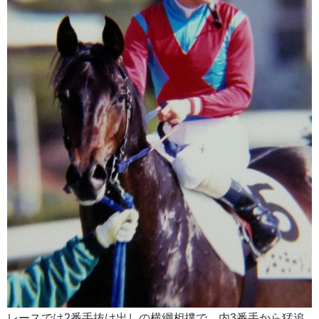
レースでは2番手抜け出しの横綱相撲で、内3番手から猛追