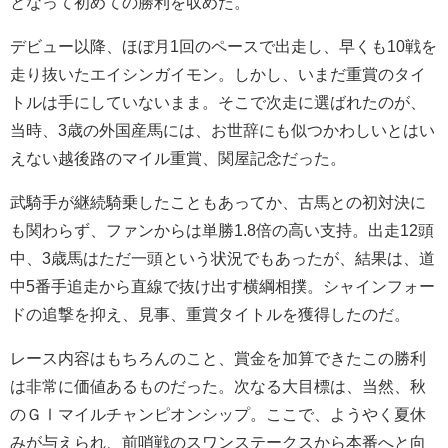
となって初めての勝利を収めた。
デビュー以降、ほぼ月1回のペースで出走し、早くも10戦を
走り抜いたエイシンガイモン。しかし、いまだ重賞のタイ
トルは手にしていないまま。そこで次走に選ばれたのが、
当時、3歳の外国産馬には、お世辞にも似つかわしいとはい
えない越後路のマイル重賞、関屋記念だった。
武騎手が継続騎乗したこともあってか、古馬との初対決に
も関わらず、ファンからは単勝1.8倍の高い支持。出走12頭
中、3歳馬はただ一頭という状況でもあったが、結果は、道
中5番手追走から直線で抜け出す横綱相撲。シャインフォー
ドの追撃を抑え、見事、重賞タイトルを獲得したのだ。
レース内容はもちろんのこと、賞金を加算できたこの勝利
は非常に価値あるものだった。次なる大目標は、当然、秋
のＧⅠマイルチャンピオンシップ。ここで、ようやく夏休
みが与えられ、前哨戦のスワンステークスから本番へと向