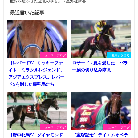
世界を驚かせた金色の暴君』（星海社新書）
最近書いた記事
ニュース・ブログ
「名馬」を語る
［レパードS］ミッキーファ
ロサード - 夏を愛した、バラ
イト、ミラクルレジェンド、
一族の切り込み隊長
アジアエクスプレス。レパー
ドSを制した栗毛馬たち
ニュース・ブログ
ニュース・ブログ
［府中牝馬S］ダイヤモンド
［宝塚記念］テイエムオペラ