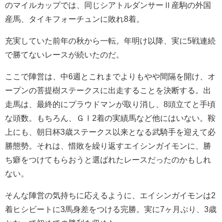
のマイルカップでは、同じシアトルダンサーⅡ産駒の外国
産馬、タイキフォーチュンに敗れ8着。
充実していた前年の秋から一転。年明け以降、実に5戦連続
で勝てないレースが続いたのだ。
ここで陣営は、中6週とこれまでよりもやや間隔を開け、オ
ープンの菩提樹ステークスに出走することを決断する。出
走馬は、最終的にプラウドマンが取り消し、8頭立てと手頃
な頭数。もちろん、ＧⅠ2着の実績馬など他にはいない。鞍
上にも、朝日杯3歳ステークス以来となる武騎手を迎えて必
勝態勢。それは、惜敗を繰り返すエイシンガイモンに、勝
ち癖をつけてもらおうと選ばれたレースだったのかもしれ
ない。
そんな陣営の気持ちに応えるように、エイシンガイモンは2
着ヒシビートに3馬身差をつける完勝。実に7ヶ月ぶり、3歳