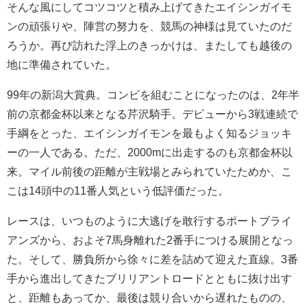
そんな風にしてコツコツと積み上げてきたエイシンガイモ
ンの頑張りや、陣営の努力を、競馬の神様は見ていたのだ
ろうか。再び訪れた浮上のきっかけは、またしても越後の
地に準備されていた。
99年の新潟大賞典。コンビを組むことになったのは、2年半
前の京都金杯以来となる芹沢騎手。デビューから3戦連続で
手綱をとった、エイシンガイモンを最もよく知るジョッキ
ーの一人である。ただ、2000mに出走するのも京都金杯以
来。マイル前後の距離が主戦場とみられていたためか、こ
こは14頭中の11番人気という低評価だった。
レースは、いつものように大逃げを敢行するポートブライ
アンズから、およそ7馬身離れた2番手につける展開となっ
た。そして、勝負所から徐々に差を詰めて迎えた直線。3番
手から進出してきたブリリアントロードとともに抜け出す
と、距離もあってか、最後は競り合いから遅れたものの、