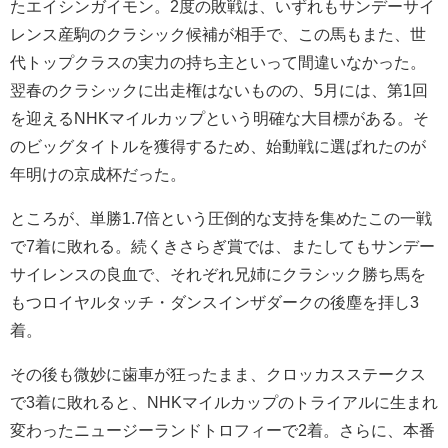
たエイシンガイモン。2度の敗戦は、いずれもサンデーサイ
レンス産駒のクラシック候補が相手で、この馬もまた、世
代トップクラスの実力の持ち主といって間違いなかった。
翌春のクラシックに出走権はないものの、5月には、第1回
を迎えるNHKマイルカップという明確な大目標がある。そ
のビッグタイトルを獲得するため、始動戦に選ばれたのが
年明けの京成杯だった。
ところが、単勝1.7倍という圧倒的な支持を集めたこの一戦
で7着に敗れる。続くきさらぎ賞では、またしてもサンデー
サイレンスの良血で、それぞれ兄姉にクラシック勝ち馬を
もつロイヤルタッチ・ダンスインザダークの後塵を拝し3
着。
その後も微妙に歯車が狂ったまま、クロッカスステークス
で3着に敗れると、NHKマイルカップのトライアルに生まれ
変わったニュージーランドトロフィーで2着。さらに、本番