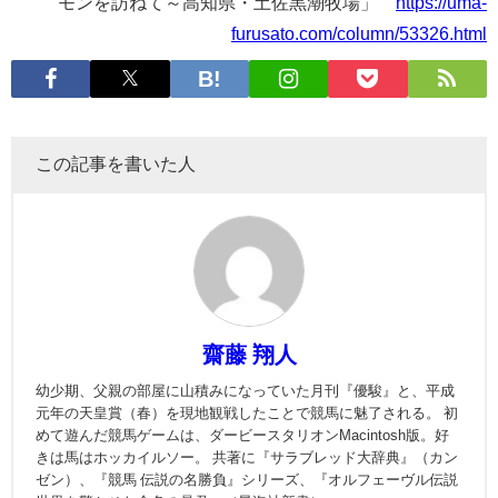
モンを訪ねて～高知県・土佐黒潮牧場」
https://uma-
furusato.com/column/53326.html
この記事を書いた人
齋藤 翔人
幼少期、父親の部屋に山積みになっていた月刊『優駿』と、平成
元年の天皇賞（春）を現地観戦したことで競馬に魅了される。 初
めて遊んだ競馬ゲームは、ダービースタリオンMacintosh版。好
きは馬はホッカイルソー。 共著に『サラブレッド大辞典』（カン
ゼン）、『競馬 伝説の名勝負』シリーズ、『オルフェーヴル伝説