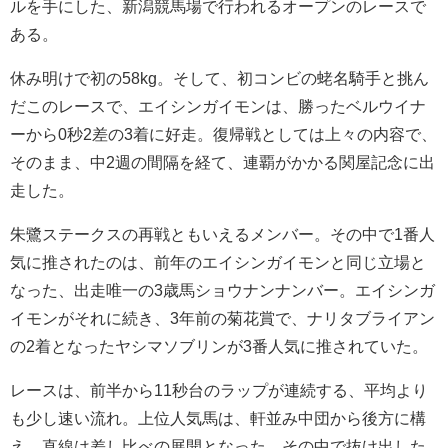
ルを手にした、新潟競馬場で行われるオープンのレースで
ある。
休み明けで初の58kg。そして、初コンビの蛯名騎手と挑ん
だこのレースで、エイシンガイモンは、勝ったベルウイナ
ーから0秒2差の3着に好走。復帰戦としては上々の内容で、
そのまま、中2週の間隔を経て、連覇がかかる関屋記念に出
走した。
朱鷺ステークスの再戦ともいえるメンバー。その中で1番人
気に推されたのは、前年のエイシンガイモンと同じ立場と
なった、出走唯一の3歳馬ショウナンナンバー。エイシンガ
イモンがそれに続き、3年前の菊花賞で、ナリタブライアン
の2着となったヤシマソブリンが3番人気に推されていた。
レースは、前半から11秒台のラップが連続する、平均より
も少し速い流れ。上位人気馬は、軒並み中団から後方に構
え、直線は差し比べの展開となった。その中で抜け出した