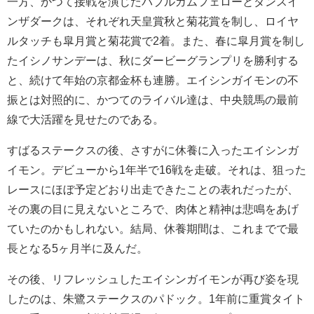
一方、かつて接戦を演じたバブルガムフェローとダンスイ
ンザダークは、それぞれ天皇賞秋と菊花賞を制し、ロイヤ
ルタッチも皐月賞と菊花賞で2着。また、春に皐月賞を制し
たイシノサンデーは、秋にダービーグランプリを勝利する
と、続けて年始の京都金杯も連勝。エイシンガイモンの不
振とは対照的に、かつてのライバル達は、中央競馬の最前
線で大活躍を見せたのである。
すばるステークスの後、さすがに休養に入ったエイシンガ
イモン。デビューから1年半で16戦を走破。それは、狙った
レースにほぼ予定どおり出走できたことの表れだったが、
その裏の目に見えないところで、肉体と精神は悲鳴をあげ
ていたのかもしれない。結局、休養期間は、これまでで最
長となる5ヶ月半に及んだ。
その後、リフレッシュしたエイシンガイモンが再び姿を現
したのは、朱鷺ステークスのパドック。1年前に重賞タイト