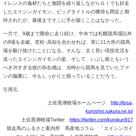
イレンスの逸材たちと激闘を繰り返しながらＧⅠでも好走
したエイシンガイモン。ビッグタイトルの獲得も間近と期
待されたが、最後までそこに手が届くことはなかった。
一方で、9歳まで懸命に走り続け、中央では札幌競馬場以外
の9場を走破。笠松･高知を合わせれば、実に11カ所の競馬
場を駆け抜けたことになる。そんな、太く長い現役生活を
送ったエイシンガイモンの姿。そして、いぶし銀ともいう
べき渋すぎる彼の存在感は、当時から競馬を見ていたファ
ンの脳裏に、今もしっかりと残っていることだろう。
引用元
土佐黒潮牧場ホームページ
http://tosa-
kuroshio.sakura.ne.jp/
土佐黒潮牧場Twitter
https://twitter.com/kurokun917
競走馬のふるさと案内所 馬産地コラム 「エイシンガイ