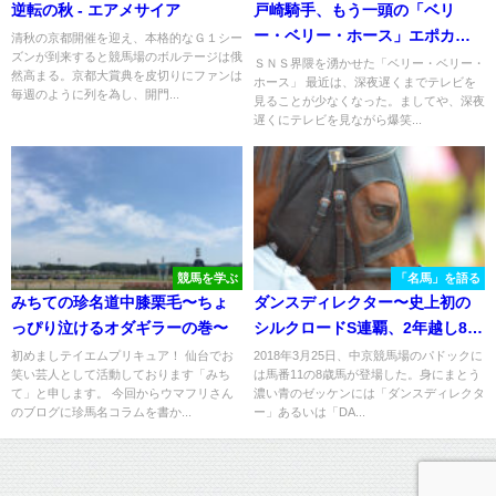
逆転の秋 - エアメサイア
戸崎騎手、もう一頭の「ベリ
ー・ベリー・ホース」エポカド
清秋の京都開催を迎え、本格的なＧ１シー
ズンが到来すると競馬場のボルテージは俄
ーロ／３歳クラッシック初戴冠
ＳＮＳ界隈を湧かせた「ベリー・ベリー・
然高まる。京都大賞典を皮切りにファンは
ホース」 最近は、深夜遅くまでテレビを
となった２０１８年皐月賞
毎週のように列を為し、開門...
見ることが少なくなった。ましてや、深夜
遅くにテレビを見ながら爆笑...
競馬を学ぶ
「名馬」を語る
みちての珍名道中膝栗毛〜ちょ
ダンスディレクター〜史上初の
っぴり泣けるオダギラーの巻〜
シルクロードS連覇、2年越し8歳
にして辿り着いた最高の舞台～
初めましテイエムプリキュア！ 仙台でお
2018年3月25日、中京競馬場のパドックに
笑い芸人として活動しております「みち
は馬番11の8歳馬が登場した。身にまとう
て」と申します。 今回からウマフリさん
濃い青のゼッケンには「ダンスディレクタ
のブログに珍馬名コラムを書か...
ー」あるいは「DA...