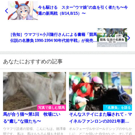
今も駆ける スター"ウマ娘"の血を引く者たち〜今
週の新馬戦（8/14,8/15）〜
［告知］ウマフリ×小川隆行さんによる書籍「競馬
伝説の名勝負 1990-1994 90年代前半戦」が発売！
（読者プレゼント5名様）
あなたにおすすめの記事
写真で楽しむ競馬
「名勝負」を語る
馬が合う猫〜第1回 牧場にい
そんなステイにまた騙されて - マ
る"癒し"な猫たち〜
イネルファンロンの2021年新潟
記念
ウマフリ読者の皆様、こんにちは。徳澤泰
オルフェーヴルやゴールドシップのやらか
明です。 私は、馬はもちろん猫も大好き
しに、どこか頷いた自分がいた。そして必