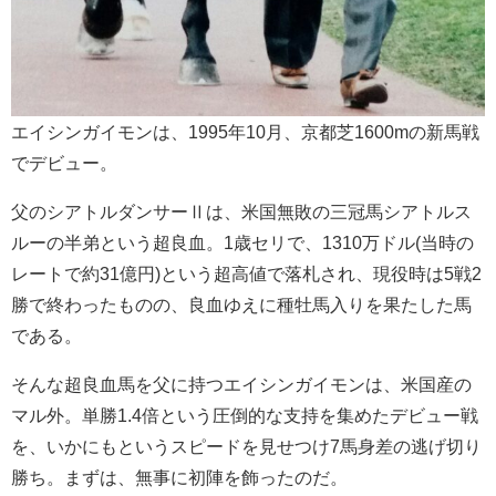
エイシンガイモンは、1995年10月、京都芝1600mの新馬戦
でデビュー。
父のシアトルダンサーⅡは、米国無敗の三冠馬シアトルス
ルーの半弟という超良血。1歳セリで、1310万ドル(当時の
レートで約31億円)という超高値で落札され、現役時は5戦2
勝で終わったものの、良血ゆえに種牡馬入りを果たした馬
である。
そんな超良血馬を父に持つエイシンガイモンは、米国産の
マル外。単勝1.4倍という圧倒的な支持を集めたデビュー戦
を、いかにもというスピードを見せつけ7馬身差の逃げ切り
勝ち。まずは、無事に初陣を飾ったのだ。