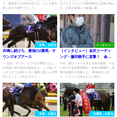
で、商店街でも会社付近でも、たとえ取引
ずステイゴールドの現役時代に記憶が飛ん
先に向かう途中でも（？）、...
だ。人気が急落した途端に激...
「名馬」を語る
インタビュー
共鳴し続けろ、最強の2勝馬 - サ
［インタビュー］金沢リーディ
ウンズオブアース
ング・藤田騎手に直撃！ 金沢
競馬場の改修を終えた感想は？
──ああ、そうか。もうG1の季節だなぁ。
今年、再びＪＢＣを迎える金沢競馬。それ
出馬表に彼の存在を認めると、ふと呟いて
に向けて金沢競馬場は、冬休み期間中、馬
しまうような馬がいる。競馬に親しんだ時
場や設備を大改修した。 馬場は白っぽ
代によって、それがステイ...
く、パドックは見るからに明る...
「名馬」を語る
「名勝負」を語る