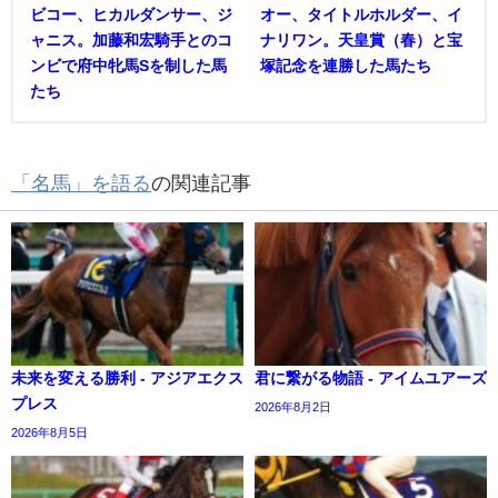
ビコー、ヒカルダンサー、ジ
オー、タイトルホルダー、イ
ャニス。加藤和宏騎手とのコ
ナリワン。天皇賞（春）と宝
ンビで府中牝馬Sを制した馬
塚記念を連勝した馬たち
たち
「名馬」を語る
の関連記事
未来を変える勝利 - アジアエクス
君に繋がる物語 - アイムユアーズ
プレス
2026年8月2日
2026年8月5日