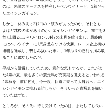
のは、朱鷺ステークスを勝利したベルウイナーと、3着だっ
たエイシンガイモン。
しかし、休み明け2戦目の上積みがあったのか、それとも、
よほど越後の水があうのか。エイシンガイモンは、前年を0
秒7上回る上がり3ハロン33秒7の末脚を繰り出し、最終的
にはベルウイナーに1馬身差をつける快勝。レース史上初の
連覇を達成し、苦しみ抜いた末に、1年ぶりの勝利を掴み取
ることに成功したのだ。
早期から活躍していたため、意外な気もするが、これがま
だ4歳の夏。最も多くの競走馬が充実期を迎えるといわれる
4歳秋を目前に控え、今一度、軌道に乗って大舞台へ。エイ
シンガイモンに携わる誰しもが、そういった青写真を描い
ていたはずだ。
ところが、その先に待ち受けていたのは、またしても長い