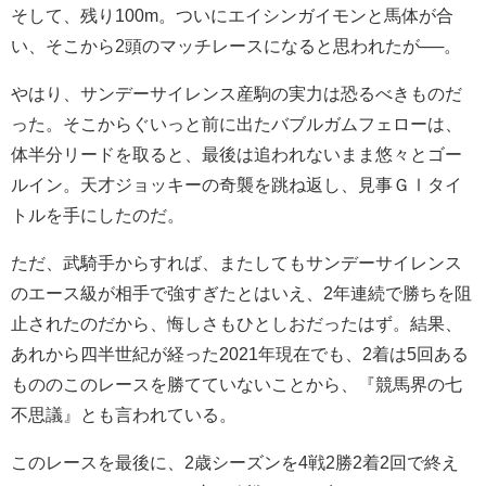
そして、残り100m。ついにエイシンガイモンと馬体が合
い、そこから2頭のマッチレースになると思われたが──。
やはり、サンデーサイレンス産駒の実力は恐るべきものだ
った。そこからぐいっと前に出たバブルガムフェローは、
体半分リードを取ると、最後は追われないまま悠々とゴー
ルイン。天才ジョッキーの奇襲を跳ね返し、見事ＧⅠタイ
トルを手にしたのだ。
ただ、武騎手からすれば、またしてもサンデーサイレンス
のエース級が相手で強すぎたとはいえ、2年連続で勝ちを阻
止されたのだから、悔しさもひとしおだったはず。結果、
あれから四半世紀が経った2021年現在でも、2着は5回ある
もののこのレースを勝てていないことから、『競馬界の七
不思議』とも言われている。
このレースを最後に、2歳シーズンを4戦2勝2着2回で終え