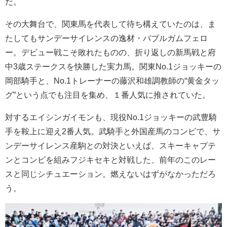
だ。
その大舞台で、関東馬を代表して待ち構えていたのは、ま
たしてもサンデーサイレンスの逸材・バブルガムフェロ
ー。デビュー戦こそ敗れたものの、折り返しの新馬戦と府
中3歳ステークスを快勝した実力馬。関東No.1ジョッキーの
岡部騎手と、No.1トレーナーの藤沢和雄調教師の“黄金タッ
グ”という点でも注目を集め、１番人気に推されていた。
対するエイシンガイモンも、現役No.1ジョッキーの武豊騎
手を鞍上に迎え2番人気。武騎手と外国産馬のコンビで、サ
ンデーサイレンス産駒との対決といえば、スキーキャプテ
ンとコンビを組みフジキセキと対戦した、前年のこのレー
スと同じシチュエーション。燃えないはずがなかっただろ
う。