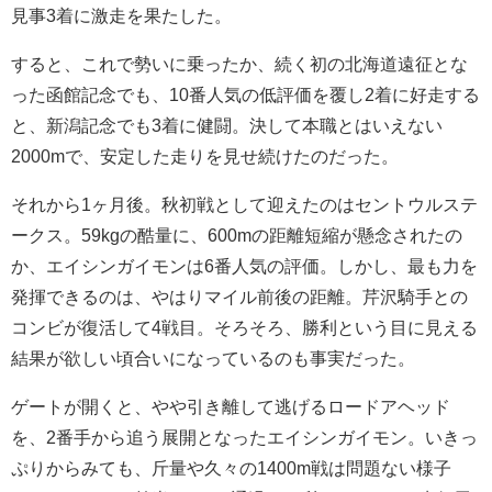
見事3着に激走を果たした。
すると、これで勢いに乗ったか、続く初の北海道遠征とな
った函館記念でも、10番人気の低評価を覆し2着に好走する
と、新潟記念でも3着に健闘。決して本職とはいえない
2000mで、安定した走りを見せ続けたのだった。
それから1ヶ月後。秋初戦として迎えたのはセントウルステ
ークス。59kgの酷量に、600mの距離短縮が懸念されたの
か、エイシンガイモンは6番人気の評価。しかし、最も力を
発揮できるのは、やはりマイル前後の距離。芹沢騎手との
コンビが復活して4戦目。そろそろ、勝利という目に見える
結果が欲しい頃合いになっているのも事実だった。
ゲートが開くと、やや引き離して逃げるロードアヘッド
を、2番手から追う展開となったエイシンガイモン。いきっ
ぷりからみても、斤量や久々の1400m戦は問題ない様子