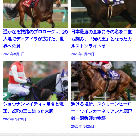
遥かなる旅路のプロローグ - 北の
日本最速の直線にその名を二度
大地でディアドラが広げた、世
も刻み、「光の王」となったカ
界への翼
ルストンライトオ
2026年8月1日
2026年7月29日
ショウナンマイティ - 暴君と龍
輝ける場所。スクリーンヒーロ
王、2頭の王に迫った末脚
ー・ウインカーネリアンと鹿戸
雄一調教師の物語
2026年7月28日
2026年7月25日