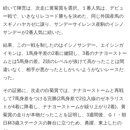
続いて陣営は、次走に黄菊賞を選択。１番人気は、デビュ
ー戦で、いきなりレコード勝ちを決めた、同じ外国産馬の
スギノハヤカゼに譲り、サンデーサイレンス産駒のイシノ
サンデーが2番人気に続いた。
結果、この一戦を制したのはイシノサンデー。エイシンガ
イモンは、1馬身半差の2着に健闘し、3着のナナヨーストー
ムとは5馬身の差。2頭のレベルが抜けて高かったことは間
違いなく、相手が悪かったとしかいいようがないレースだ
った。
その証拠に、次走の白菊賞では、ナナヨーストームと再戦
して7馬身差をつける完勝(2馬身差で2位入線のゼネラリス
トが4着に降着し、ナナヨーストームが繰り上がり2着)。黄
菊賞の走りが本物だったことを証明し、3週間後、ＧⅠ・朝
日杯3歳ステークスの舞台に立つため、勇躍、東上したの