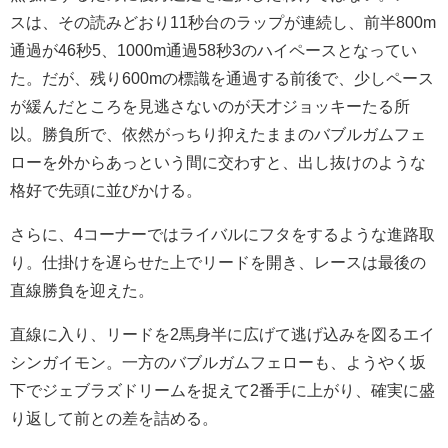
スは、その読みどおり11秒台のラップが連続し、前半800m
通過が46秒5、1000m通過58秒3のハイペースとなってい
た。だが、残り600mの標識を通過する前後で、少しペース
が緩んだところを見逃さないのが天才ジョッキーたる所
以。勝負所で、依然がっちり抑えたままのバブルガムフェ
ローを外からあっという間に交わすと、出し抜けのような
格好で先頭に並びかける。
さらに、4コーナーではライバルにフタをするような進路取
り。仕掛けを遅らせた上でリードを開き、レースは最後の
直線勝負を迎えた。
直線に入り、リードを2馬身半に広げて逃げ込みを図るエイ
シンガイモン。一方のバブルガムフェローも、ようやく坂
下でジェブラズドリームを捉えて2番手に上がり、確実に盛
り返して前との差を詰める。