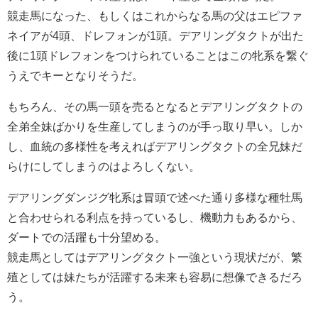
競走馬になった、もしくはこれからなる馬の父はエピファ
ネイアが4頭、ドレフォンが1頭。デアリングタクトが出た
後に1頭ドレフォンをつけられていることはこの牝系を繋ぐ
うえでキーとなりそうだ。
もちろん、その馬一頭を売るとなるとデアリングタクトの
全弟全妹ばかりを生産してしまうのが手っ取り早い。しか
し、血統の多様性を考えればデアリングタクトの全兄妹だ
らけにしてしまうのはよろしくない。
デアリングダンジグ牝系は冒頭で述べた通り多様な種牡馬
と合わせられる利点を持っているし、機動力もあるから、
ダートでの活躍も十分望める。
競走馬としてはデアリングタクト一強という現状だが、繁
殖としては妹たちが活躍する未来も容易に想像できるだろ
う。