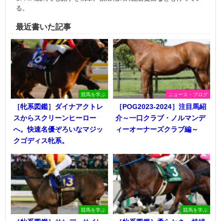
る。
最近書いた記事
競馬を学ぶ
ニュース・ブログ
［牝系図鑑］ダイナアクトレ
［POG2023-2024］注目馬紹
スからスクリーンヒーロー
介～一口クラブ・ノルマンデ
へ。快速名優ぞろいなマジッ
ィーオーナーズクラブ編～
クゴディス牝系。
競馬を学ぶ
競馬を学ぶ