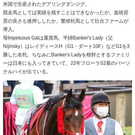
米国で生産されたデアリングダンジグ。
競走馬としては実績を残すことはできなかったが、血統背
景の良さも後押ししたか、繁殖牝馬として社台ファームが
導入。
母Impetuous Galは重賞馬、半姉Banker's Lady（父
Nijinsky）はレイディースH（G1・ダート10F）などG1を3
勝した名牝。ちなみにBanker's Ladyを根幹とするファミリ
ーは日本にも入ってきていて、22年フローラS2着のパーソ
ナルハイが出ている。