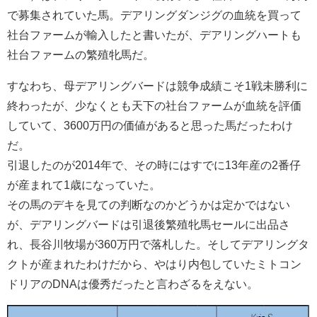
で募集されていた馬。デアリングダンジグの血統を買って
社台ファームが輸入したと書いたが、デアリングハートも
社台ファームの繁殖牝馬だ。
すなわち、母デアリングバードは競争成績こそ1戦未勝利に
終わったが、少なくとも天下の社台ファームが血統を評価
していて、3600万円の価値があると思った馬だったわけ
だ。
引退したのが2014年で、その時にはすでに13年産の2番仔
が産まれて1歳になっていた。
その馬のデキを見ての判断なのかどうかは定かではない
が、デアリングバードは引退後繁殖牝馬セールに出品さ
れ、長谷川牧場が360万円で落札した。そしてデアリングタ
クトが産まれたわけだから、やはり内包していたミトコン
ドリアのDNAは優秀だったと言わざるをえない。