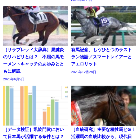
［サラブレッド大辞典］屈腱炎
有馬記念、もうひとつのラスト
のリハビリとは？ 不屈の馬モ
ラン物語／スマートレイアーと
ーメントキャッチのあゆみとと
アエロリット
もに解説
2025年12月28日
2026年6月5日
［データ検証］凱旋門賞におい
［血統研究］主要な種牡馬とGⅠ
て日本馬が活躍する条件とは？
活躍馬の血統比較から、現代日