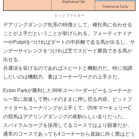
ピットファイター
デアリングダンジグ牝系の特徴として、種牡馬に合わせる
ことが上手だということが挙げられる。フォーティナイナ
ーやPulpitをつければダートの中距離で走る馬が出るし、サ
ンデーサイレンスをつければ芝でスピード勝負できる馬が
出せる。
共通項を挙げるのであればスピードと機動力だ。特に強調
したいのは機動力、要はコーナーワークの上手さだ。
Ecton Parkが勝利した99年スーパーダービーもコーナーか
ら一気に加速して勢いそのままに押し切る内容。ピットフ
ァイターもコーナリングが上手くて、05年マーキュリーC
の競馬はデアリングダンジグの産駒らしい走りだった。
スパイラルカーブを採用してるコースではより顕著だが、
通常のコースであっても4コーナーから直線に向く際はどう