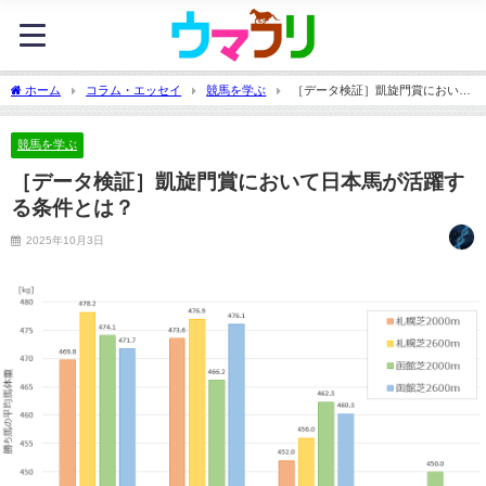
ホーム
コラム・エッセイ
競馬を学ぶ
［データ検証］凱旋門賞において
日本馬が活躍する条件とは？
競馬を学ぶ
［データ検証］凱旋門賞において日本馬が活躍す
る条件とは？
2025年10月3日