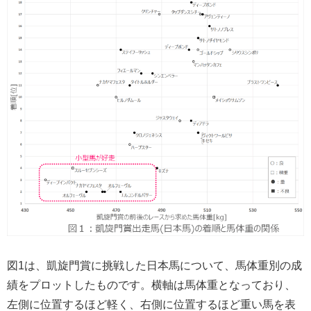
図1は、凱旋門賞に挑戦した日本馬について、馬体重別の成
績をプロットしたものです。横軸は馬体重となっており、
左側に位置するほど軽く、右側に位置するほど重い馬を表