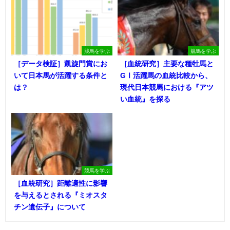
競馬を学ぶ
競馬を学ぶ
［データ検証］凱旋門賞にお
［血統研究］主要な種牡馬と
いて日本馬が活躍する条件と
GⅠ活躍馬の血統比較から、
は？
現代日本競馬における『アツ
い血統』を探る
競馬を学ぶ
［血統研究］距離適性に影響
を与えるとされる『ミオスタ
チン遺伝子』について