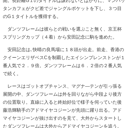
開。長距離G１のタイトルは譲れないとばかりに、マンハッ
タンカフェがクビ差でジャングルポケットを下し、３つ目
のG１タイトルを獲得する。
ダンツフレームは彼らとの戦いを選ぶこと無く、京王杯
スプリングカップ（４着）から安田記念に駒を進めた。
安田記念は､快晴の良馬場に１８頭が出走。前走、香港の
クイーンエリザベスCを制覇したエイシンプレンストンが１
番人気で２．９倍。ダンツフレームは６．２倍の２番人気
で続く。
レースはゴットオブチャンス、マグナ―テンが引っ張る
展開の中、ダンツフレームは外を回りながら中段より後方
の位置取り。直線に入ると終始好位で様子を伺っていた後
藤浩輝騎手のアドマイヤコジーンが先頭に躍り出る。アド
マイヤコジーンが抜け出すのを見て、大外からスタートし
たダンツフレームは大外からアドマイヤコジーンを追う。