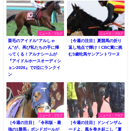
ニュース・ブログ
ニュース・ブログ
栗毛のアイドル“アルしゃ
［今週の注目］夏競馬の折り
ん”が、再び私たちの手に帰
返し地点で輝け！CBC賞に挑
ってくる！アルナシームが
む3歳牝馬サンアントワーヌ
『アイドルホースオーディシ
ョン2026』で2位にランクイ
ン
ニュース・ブログ
ニュース・ブログ
［今週の注目］「令和版・最
［今週の注目］ドンインザム
強の1勝馬」ボンドガールが
ードよ、風を巻き起こし「夏