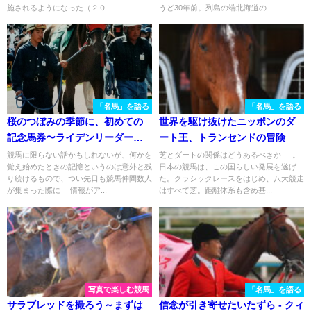
施されるようになった（２０...
うど30年前。列島の端北海道の...
「名馬」を語る
「名馬」を語る
桜のつぼみの季節に、初めての
世界を駆け抜けたニッポンのダ
記念馬券〜ライデンリーダーに
ート王、トランセンドの冒険
託した夢
競馬に限らない話かもしれないが、何かを
芝とダートの関係はどうあるべきか──。
覚え始めたときの記憶というのは意外と残
日本の競馬は、この国らしい発展を遂げ
り続けるもので、つい先日も競馬仲間数人
た。クラシックレースをはじめ、八大競走
が集まった際に 「情報がア...
はすべて芝。距離体系も含め基...
写真で楽しむ競馬
「名馬」を語る
サラブレッドを撮ろう～まずは
信念が引き寄せたいたずら - クィ