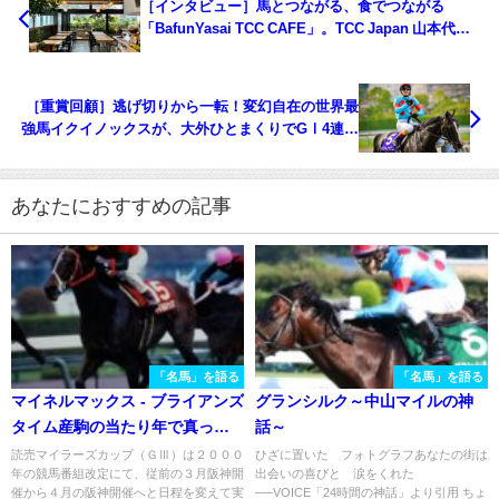
［インタビュー］馬とつながる、食でつながる
「BafunYasai TCC CAFE」。TCC Japan 山本代表
が語る、表参道からの引退競走馬支援
［重賞回顧］逃げ切りから一転！変幻自在の世界最
強馬イクイノックスが、大外ひとまくりでGⅠ4連勝
を達成。～2023年・宝塚記念～
あなたにおすすめの記事
「名馬」を語る
「名馬」を語る
マイネルマックス - ブライアンズ
グランシルク～中山マイルの神
タイム産駒の当たり年で真っ先
話～
に輝き、長く挑戦を続けた不屈
読売マイラーズカップ（ＧⅢ）は２０００
ひざに置いた フォトグラフあなたの街は
年の競馬番組改定にて、従前の３月阪神開
出会いの喜びと 涙をくれた
の名馬
催から４月の阪神開催へと日程を変えて実
──VOICE「24時間の神話」より引用 ちょ