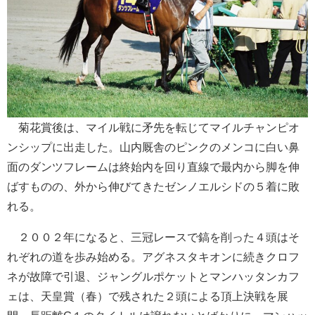
菊花賞後は、マイル戦に矛先を転じてマイルチャンピオ
ンシップに出走した。山内厩舎のピンクのメンコに白い鼻
面のダンツフレームは終始内を回り直線で最内から脚を伸
ばすものの、外から伸びてきたゼンノエルシドの５着に敗
れる。
２００２年になると、三冠レースで鎬を削った４頭はそ
れぞれの道を歩み始める。アグネスタキオンに続きクロフ
ネが故障で引退、ジャングルポケットとマンハッタンカフ
ェは、天皇賞（春）で残された２頭による頂上決戦を展