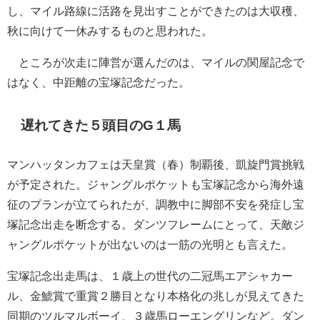
し、マイル路線に活路を見出すことができたのは大収穫、
秋に向けて一休みするものと思われた。
ところが次走に陣営が選んだのは、マイルの関屋記念で
はなく、中距離の宝塚記念だった。
遅れてきた５頭目のG１馬
マンハッタンカフェは天皇賞（春）制覇後、凱旋門賞挑戦
が予定された。ジャングルポケットも宝塚記念から海外遠
征のプランが立てられたが、調教中に脚部不安を発症し宝
塚記念出走を断念する。ダンツフレームにとって、天敵ジ
ャングルポケットが出ないのは一筋の光明とも言えた。
宝塚記念出走馬は、１歳上の世代の二冠馬エアシャカー
ル、金鯱賞で重賞２勝目となり本格化の兆しが見えてきた
同期のツルマルボーイ、３歳馬ローエングリンなど。ダン