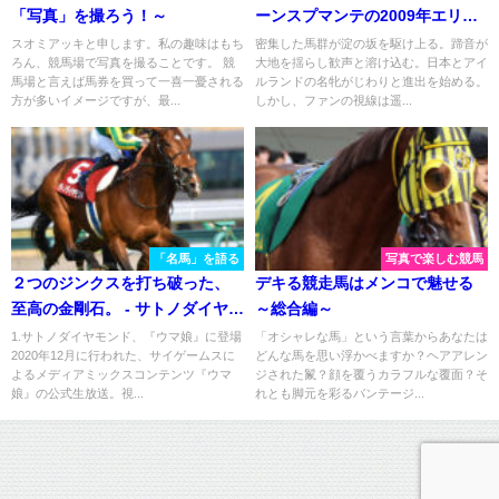
「写真」を撮ろう！～
ーンスプマンテの2009年エリザ
ベス女王杯を振り返る
スオミアッキと申します。私の趣味はもち
密集した馬群が淀の坂を駆け上る。蹄音が
ろん、競馬場で写真を撮ることです。 競
大地を揺らし歓声と溶け込む。日本とアイ
馬場と言えば馬券を買って一喜一憂される
ルランドの名牝がじわりと進出を始める。
方が多いイメージですが、最...
しかし、ファンの視線は遥...
「名馬」を語る
写真で楽しむ競馬
２つのジンクスを打ち破った、
デキる競走馬はメンコで魅せる
至高の金剛石。 - サトノダイヤモ
～総合編～
ンド
1.サトノダイヤモンド、『ウマ娘』に登場
「オシャレな馬」という言葉からあなたは
2020年12月に行われた、サイゲームスに
どんな馬を思い浮かべますか？ヘアアレン
よるメディアミックスコンテンツ『ウマ
ジされた鬣？顔を覆うカラフルな覆面？そ
娘』の公式生放送。視...
れとも脚元を彩るバンテージ...