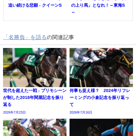
追い続ける悲願 - クイーンS
の上り馬」となれ！～東海S
～
「名勝負」を語る
の関連記事
世代を超えた一戦 - プリモシーン
何事も捉え様？ 2024年リフレ
が制した2018年関屋記念を振り
ーミングの小倉記念を振り返っ
返る
て
2026年7月23日
2026年7月16日