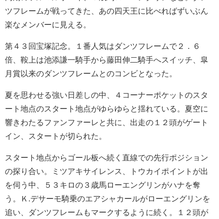
ツフレームが戦ってきた、あの四天王に比べればずいぶん
楽なメンバーに見える。
第４３回宝塚記念。１番人気はダンツフレームで２．６
倍、鞍上は池添謙一騎手から藤田伸二騎手へスイッチ、皐
月賞以来のダンツフレームとのコンビとなった。
夏を思わせる強い日差しの中、４コーナーポケットのスタ
ート地点のスタート地点がゆらゆらと揺れている。夏空に
響きわたるファンファーレと共に、出走の１２頭がゲート
イン、スタートが切られた。
スタート地点からゴール板へ続く直線での先行ポジション
の探り合い。ミツアキサイレンス、トウカイポイントが出
を伺う中、５３キロの３歳馬ローエングリンがハナを奪
う。Ｋ.デサーモ騎乗のエアシャカールがローエングリンを
追い、ダンツフレームもマークするように続く。１２頭が