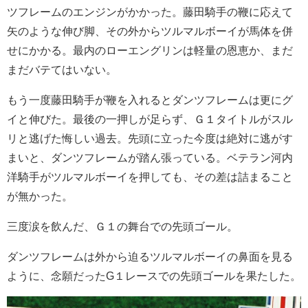
ツフレームのエンジンがかかった。藤田騎手の鞭に応えて
矢のような伸び脚、その外からツルマルボーイが馬体を併
せにかかる。最内のローエングリンは軽量の恩恵か、まだ
まだバテてはいない。
もう一度藤田騎手が鞭を入れるとダンツフレームは更にグ
イと伸びた。最後の一押しが足らず、Ｇ１タイトルがスル
リと逃げた悔しい過去。先頭に立った今度は絶対に逃がす
まいと、ダンツフレームが踏ん張っている。ベテラン河内
洋騎手がツルマルボーイを押しても、その差は詰まること
が無かった。
三度涙を飲んだ、Ｇ１の舞台での先頭ゴール。
ダンツフレームは外から迫るツルマルボーイの鼻面を見る
ように、念願だったG１レースでの先頭ゴールを果たした。