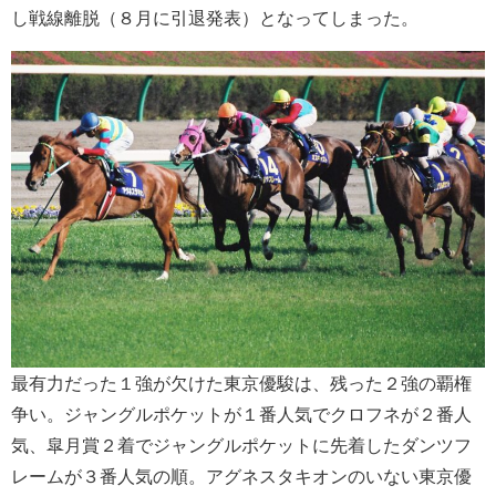
し戦線離脱（８月に引退発表）となってしまった。
最有力だった１強が欠けた東京優駿は、残った２強の覇権
争い。ジャングルポケットが１番人気でクロフネが２番人
気、皐月賞２着でジャングルポケットに先着したダンツフ
レームが３番人気の順。アグネスタキオンのいない東京優