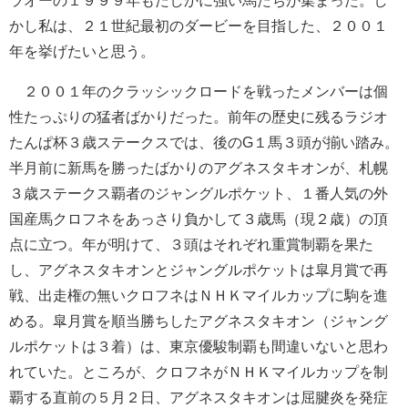
かし私は、２１世紀最初のダービーを目指した、２００１
年を挙げたいと思う。
２００１年のクラッシックロードを戦ったメンバーは個
性たっぷりの猛者ばかりだった。前年の歴史に残るラジオ
たんぱ杯３歳ステークスでは、後のG１馬３頭が揃い踏み。
半月前に新馬を勝ったばかりのアグネスタキオンが、札幌
３歳ステークス覇者のジャングルポケット、１番人気の外
国産馬クロフネをあっさり負かして３歳馬（現２歳）の頂
点に立つ。年が明けて、３頭はそれぞれ重賞制覇を果た
し、アグネスタキオンとジャングルポケットは皐月賞で再
戦、出走権の無いクロフネはＮＨＫマイルカップに駒を進
める。皐月賞を順当勝ちしたアグネスタキオン（ジャング
ルポケットは３着）は、東京優駿制覇も間違いないと思わ
れていた。ところが、クロフネがＮＨＫマイルカップを制
覇する直前の５月２日、アグネスタキオンは屈腱炎を発症