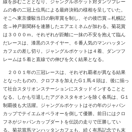
線を歩むこととなり、ジャングルポケット対ダンツフレー
ムの春の二冠上位馬による最終決戦の様相を呈していた。
そこへ東京優駿当日の駒草賞を制し、その後巴賞→札幌記
念→神戸新聞杯を連勝したエアエミネムが加わる。菊花賞
は３０００ｍ。それぞれが距離に一抹の不安を抱えて臨ん
だレースは、漆黒のステイヤー、６番人気のマンハッタン
カフェの差し切り。ジャングルポケットは４着、ダンツフ
レームは５着と直線での伸びを欠く結果となる。
２００１年の三冠レースは、それぞれ覇者が異なる結果
となったものの、クロフネを加えたG１馬４頭は、後に揃っ
て社台スタリオンステーションにスタッドインすることと
なる。しかも引退したアグネスタキオンを除く各馬は、G１
制覇後も大活躍。ジャングルポケットはその年のジャパン
カップでテイエムオペラオーを倒して優勝。前日にはクロ
フネがジャパンカップダートを伝説の走りで圧勝してい
る。菊花賞馬マンハッタンカフェも、続く有馬記念でも末