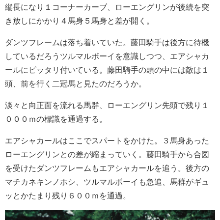
縦長になり１コーナーカーブ、ローエングリンが後続を突
き放しにかかり４馬身５馬身と差が開く。
ダンツフレームは落ち着いていた。藤田騎手は後方に待機
しているだろうツルマルボーイを意識しつつ、エアシャカ
ールにピッタリ付いている。藤田騎手の頭の中には敵は１
頭、前を行く二冠馬と見たのだろうか。
淡々と向正面を流れる馬群、ローエングリン先頭で残り１
０００ｍの標識を通過する。
エアシャカールはここでスパートをかけた。３馬身あった
ローエングリンとの差が縮まっていく。藤田騎手から合図
を受けたダンツフレームもエアシャカールを追う。後方の
マチカネキンノホシ、ツルマルボーイも急追、馬群がギュ
ッとかたまり残り６００ｍを通過。