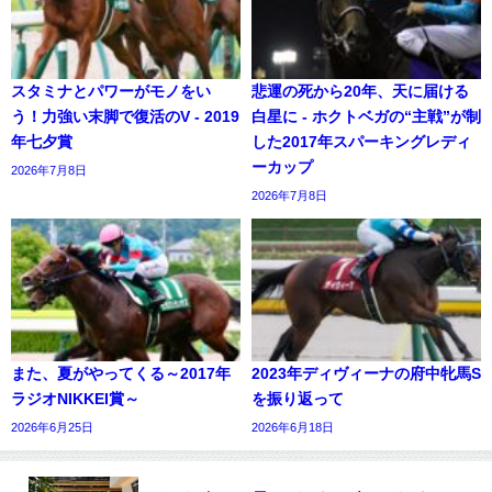
スタミナとパワーがモノをい
悲運の死から20年、天に届ける
う！力強い末脚で復活のV - 2019
白星に - ホクトベガの“主戦”が制
年七夕賞
した2017年スパーキングレディ
ーカップ
2026年7月8日
2026年7月8日
また、夏がやってくる～2017年
2023年ディヴィーナの府中牝馬S
ラジオNIKKEI賞～
を振り返って
2026年6月25日
2026年6月18日