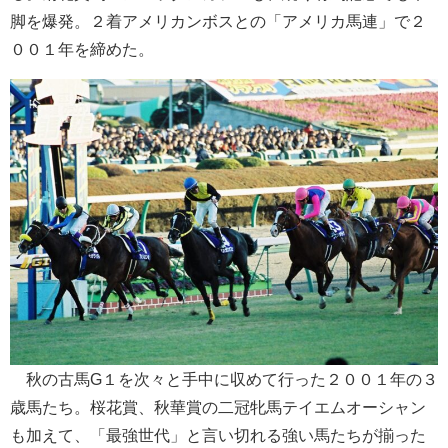
脚を爆発。２着アメリカンボスとの「アメリカ馬連」で２
００１年を締めた。
秋の古馬G１を次々と手中に収めて行った２００１年の３
歳馬たち。桜花賞、秋華賞の二冠牝馬テイエムオーシャン
も加えて、「最強世代」と言い切れる強い馬たちが揃った