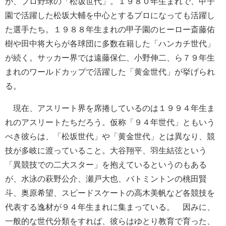
が、プロ野球の「松坂世代」。１９８０年生まれで、甲子
園で活躍した松坂大輔を中心とするプロになっても活躍し
た選手たち。１９８８年生まれの甲子園のヒーロー斎藤佑
樹や田中将大らが各球団に多数在籍した「ハンカチ世代」
が続く。サッカー界では遠藤保仁、小野伸二、ら７９年生
まれのワールドカップで活躍した「黄金世代」が挙げられ
る。
現在、アスリート界を席捲しているのは１９９４年生ま
れのアスリートたちだろう。仮称「９４年世代」ともいう
べき彼らは、「松坂世代」や「黄金世代」とは異なり、競
技が多岐に渡っていること。大谷翔平、羽生結弦という
「異競技での二大スター」を抱えているというのもある
が、水泳の萩野公介、瀬戸大也、バトミントンの桃田賢
斗、奥原希望、スピードスケートの高木美帆など各競技を
代表する逸材が９４年生まれに集まっている。 因みに、
一般的な世代分類をすれば、彼らはゆとり教育で育った、