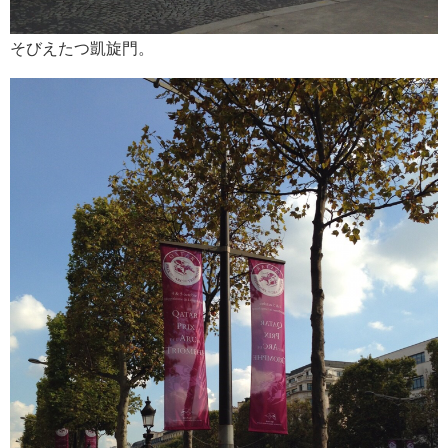
そびえたつ凱旋門。