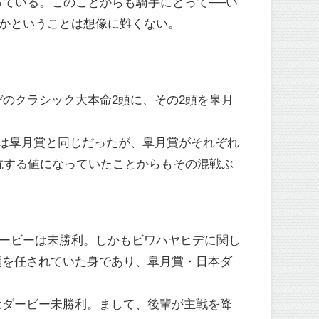
っている。このことからも騎手にとって──い
るかということは想像に難くない。
のクラシック大本命2頭に、その2頭を皐月
子は皐月賞と同じだったが、皐月賞がそれぞれ
常に拮抗する値になっていたことからもその混戦ぶ
ダービーは未勝利。しかもビワハヤヒデに関し
綱を任されていた身であり、皐月賞・日本ダ
はダービー未勝利。まして、後輩が主戦を降