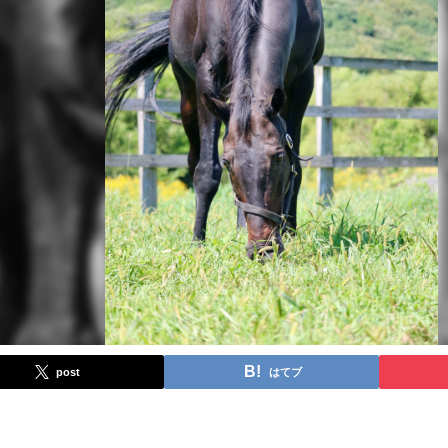
post
はてブ
。