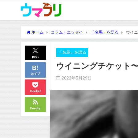
ホーム
コラム・エッセイ
「名馬」を語る
ウイニ
「名馬」を語る
post
ウイニングチケット
はてブ
2022年5月29日
Pocket
Feedly