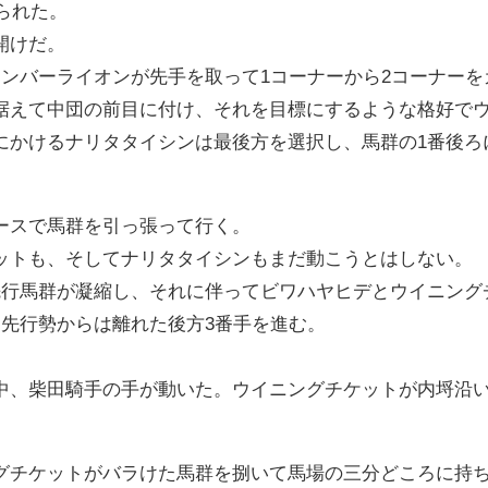
切られた。
開けだ。
アンバーライオンが先手を取って1コーナーから2コーナーを
据えて中団の前目に付け、それを目標にするような格好で
にかけるナリタタイシンは最後方を選択し、馬群の1番後ろ
。
ースで馬群を引っ張って行く。
ットも、そしてナリタタイシンもまだ動こうとはしない。
先行馬群が凝縮し、それに伴ってビワハヤヒデとウイニング
て先行勢からは離れた後方3番手を進む。
中、柴田騎手の手が動いた。ウイニングチケットが内埒沿
グチケットがバラけた馬群を捌いて馬場の三分どころに持