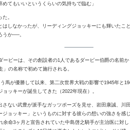
辞めてもいいというくらいの気持ちで臨む」
った。
とはしなかったが、リーディングジョッキーにも輝いたこ
ろうか──。
たダービーは、その創設者の1人であるダービー伯爵の名前
競走」の名称で初めて施行される。
う馬が優勝して以来、第二次世界大戦の影響で1945年と1
ジョッキーが誕生してきた（2022年現在）。
出さない武豊が派手なガッツポーズを見せ、岩田康誠、川
ージョッキー」というものに対する彼らの想いの強さを感
され余命3ヶ月と宣告されていた中島啓之騎手が主治医に対