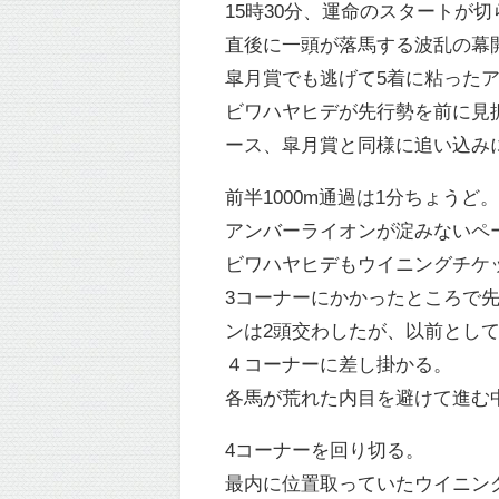
15時30分、運命のスタートが
直後に一頭が落馬する波乱の幕
皐月賞でも逃げて5着に粘った
ビワハヤヒデが先行勢を前に見
ース、皐月賞と同様に追い込み
前半1000m通過は1分ちょうど
アンバーライオンが淀みないペ
ビワハヤヒデもウイニングチケ
3コーナーにかかったところで
ンは2頭交わしたが、以前とし
４コーナーに差し掛かる。
各馬が荒れた内目を避けて進む
4コーナーを回り切る。
最内に位置取っていたウイニン