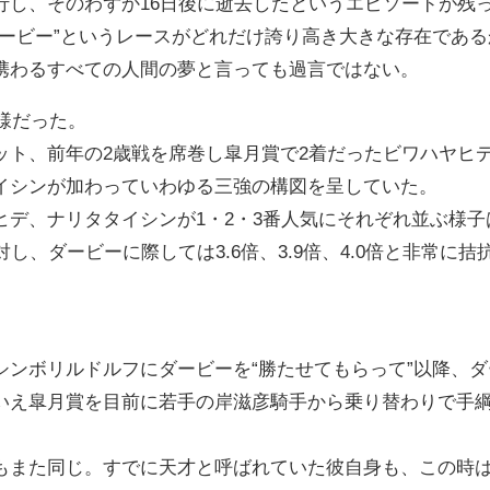
行し、そのわずか16日後に逝去したというエピソードが残
ダービー”というレースがどれだけ誇り高き大きな存在であ
携わるすべての人間の夢と言っても過言ではない。
模様だった。
ット、前年の2歳戦を席巻し皐月賞で2着だったビワハヤヒデ
イシンが加わっていわゆる三強の構図を呈していた。
ヒデ、ナリタタイシンが1・2・3番人気にそれぞれ並ぶ様
たのに対し、ダービーに際しては3.6倍、3.9倍、4.0倍と非
シンボリルドルフにダービーを“勝たせてもらって”以降、
いえ皐月賞を目前に若手の岸滋彦騎手から乗り替わりで手
。
もまた同じ。すでに天才と呼ばれていた彼自身も、この時