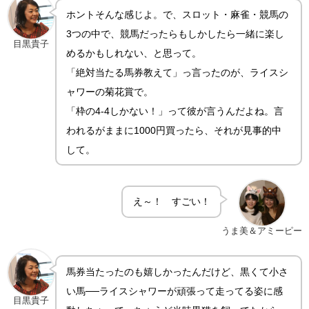
ホントそんな感じよ。で、スロット・麻雀・競馬の
3つの中で、競馬だったらもしかしたら一緒に楽し
目黒貴子
めるかもしれない、と思って。
「絶対当たる馬券教えて」っ言ったのが、ライスシ
ャワーの菊花賞で。
「枠の4-4しかない！」って彼が言うんだよね。言
われるがままに1000円買ったら、それが見事的中
して。
え～！ すごい！
うま美＆アミーピー
馬券当たったのも嬉しかったんだけど、黒くて小さ
い馬──ライスシャワーが頑張って走ってる姿に感
目黒貴子