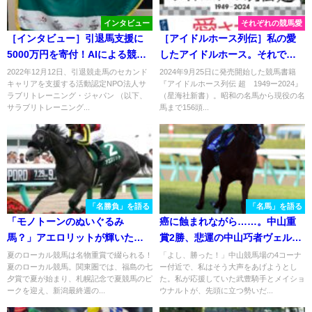
インタビュー
それぞれの競馬愛
［インタビュー］引退馬支援に
［アイドルホース列伝］私の愛
5000万円を寄付！AIによる競馬
したアイドルホース。それでも
予想を提供するAlphaImpact代
競馬も人生も前へ進む（勝木淳
2022年12月12日、引退競走馬のセカンド
2024年9月25日に発売開始した競馬書籍
キャリアを支援する活動認定NPO法人サ
『アイドルホース列伝 超 1949ー2024』
表の考える、引退馬支援の意
さん）
ラブリトレーニング・ジャパン （以下、
（星海社新書）。昭和の名馬から現役の名
義。
サラブリトレーニング...
馬まで156頭...
「名勝負」を語る
「名馬」を語る
「モノトーンのぬいぐるみ
癌に蝕まれながら……。中山重
馬？」アエロリットが輝いた、
賞2勝、悲運の中山巧者ヴェルデ
２０１７年クイーンステークス
グリーンを振り返る。
夏のローカル競馬は名物重賞で綴られる！
「よし、勝った！」中山競馬場の4コーナ
夏のローカル競馬。関東圏では、福島の七
ー付近で、私はそう大声をあげようとし
夕賞で夏が始まり、札幌記念で夏競馬のピ
た。私が応援していた武豊騎手とメイショ
ークを迎え、新潟最終週の...
ウナルトが、先頭に立つ勢いだ...