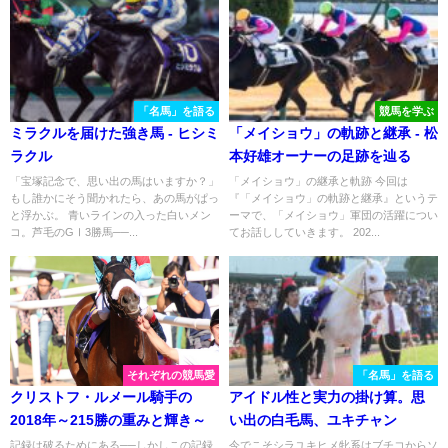
「名馬」を語る
競馬を学ぶ
ミラクルを届けた強き馬 - ヒシミ
「メイショウ」の軌跡と継承 - 松
ラクル
本好雄オーナーの足跡を辿る
「宝塚記念で、思い出の馬はいますか？」
「メイショウ」の継承と軌跡 今回は
もし誰かにそう聞かれたら、あの馬がぱっ
『「メイショウ」の軌跡と継承』というテ
と浮かぶ。 青いラインの入った白いメン
ーマで、「メイショウ」軍団の活躍につい
コ。芦毛のGⅠ3勝馬──...
てお話ししていきます。 202...
それぞれの競馬愛
「名馬」を語る
クリストフ・ルメール騎手の
アイドル性と実力の掛け算。思
2018年～215勝の重みと輝き～
い出の白毛馬、ユキチャン
記録は破るためにある──しかしこの記録
今でこそシラユキヒメ牝系はブチコからソ