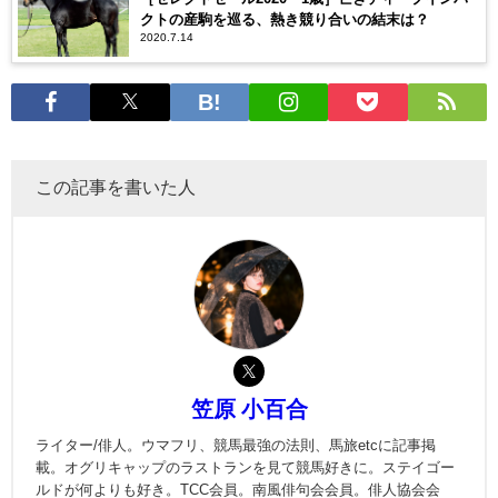
クトの産駒を巡る、熱き競り合いの結末は？
2020.7.14
この記事を書いた人
笠原 小百合
ライター/俳人。ウマフリ、競馬最強の法則、馬旅etcに記事掲
載。オグリキャップのラストランを見て競馬好きに。ステイゴー
ルドが何よりも好き。TCC会員。南風俳句会会員。俳人協会会