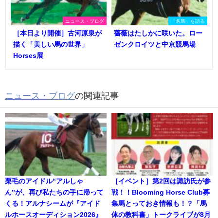
ニュース・ブログ
「名馬」を語る
［本日より開催］古河原泉が
薔薇はたしかに咲いた。ロー
描く「美しい馬の世界」
ゼンクロイツと中京競馬場
Horses展
ニュース・ブログ
の関連記事
栗毛のアイドル“アルしゃ
［イベント］第2回は諏訪氏が参
ん”が、再び私たちの手に帰って
戦！！Blooming Horse Club募
くる！アルナシームが『アイド
集馬とっておき情報も！？「馬
ルホースオーディション2026』
体の教科書」トークライブが8月