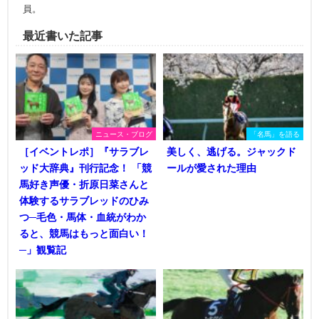
員。
最近書いた記事
ニュース・ブログ
「名馬」を語る
［イベントレポ］『サラブレ
美しく、逃げる。ジャックド
ッド大辞典』刊行記念！ 「競
ールが愛された理由
馬好き声優・折原日菜さんと
体験するサラブレッドのひみ
つ─毛色・馬体・血統がわか
ると、競馬はもっと面白い！
─」観覧記