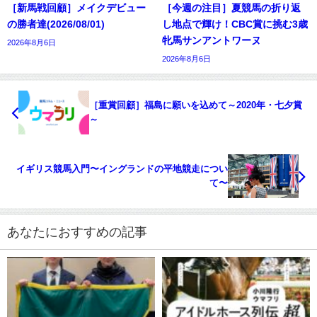
［新馬戦回顧］メイクデビュー
［今週の注目］夏競馬の折り返
の勝者達(2026/08/01)
し地点で輝け！CBC賞に挑む3歳
牝馬サンアントワーヌ
2026年8月6日
2026年8月6日
［重賞回顧］福島に願いを込めて～2020年・七夕賞
～
イギリス競馬入門〜イングランドの平地競走につい
て〜
あなたにおすすめの記事