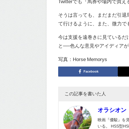
Twitterでも『馬券や場内
そうは言っても、まだまだ引退
て行けるように、また、微力で
今は支援を遠巻きに見ているだ
と──色んな意見やアイディア
写真：Horse Memorys
Facebook
この記事を書いた人
オラシオン
映画『優駿』を
いる。 HSS型