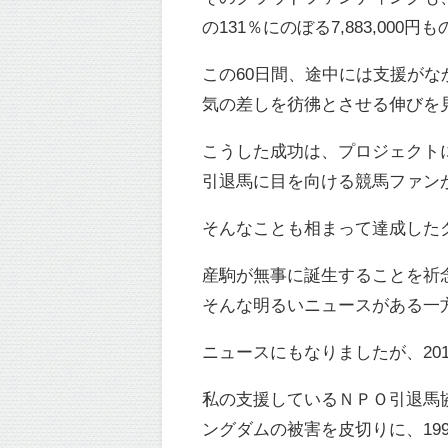
の131％にのぼる7,883,00
この60日間、途中には支援が
気の差しを彷彿とさせる伸びを見
こうした成功は、プロジェクト
引退馬に目を向ける競馬ファン
そんなことも相まって達成した
産駒が無事に誕生することを祈
そんな明るいニュースがある一
ニュースにもなりましたが、20
私の支援しているＮＰＯ引退馬
ングダムの被害を皮切りに、1