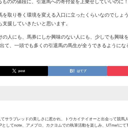
で買えるものの値段に、引退馬への寄付金を上乗せしていいの
馬を取り巻く環境を変える入口に立ったくらいなのでしょ
も支援していきたいと思います。
けの人にも、馬券にしか興味のない人にも、少しでも興味
が出て、一頭でも多くの引退馬の馬生が全うできるようにな
post
はてブ
見てサラブレッドの美しさに惹かれ、トウカイテイオーと出会って競馬人
HSPとしてnote、アメブロ、カクヨムでの執筆活動を楽しみ、UTme!