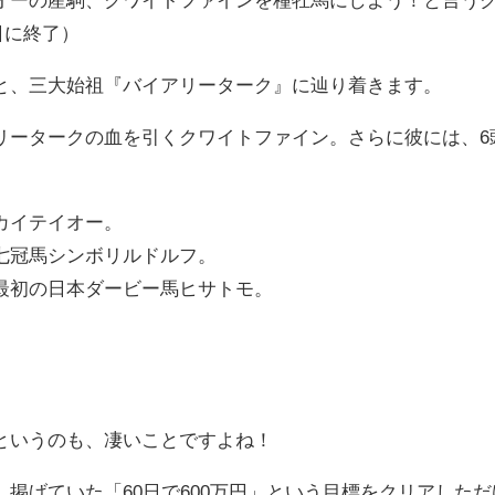
日に終了）
と、三大始祖『バイアリーターク』に辿り着きます。
リータークの血を引くクワイトファイン。さらに彼には、6
カイテイオー。
七冠馬シンボリルドルフ。
最初の日本ダービー馬ヒサトモ。
というのも、凄いことですよね！
掲げていた「60日で600万円」という目標をクリアしただ