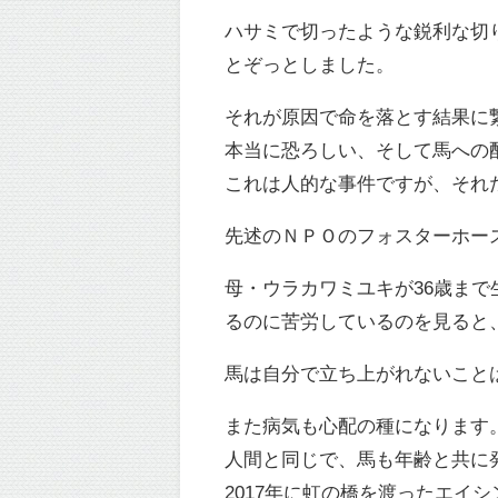
ハサミで切ったような鋭利な切
とぞっとしました。
それが原因で命を落とす結果に
本当に恐ろしい、そして馬への
これは人的な事件ですが、それ
先述のＮＰＯのフォスターホース
母・ウラカワミユキが36歳ま
るのに苦労しているのを見ると
馬は自分で立ち上がれないこと
また病気も心配の種になります
人間と同じで、馬も年齢と共に
2017年に虹の橋を渡ったエ