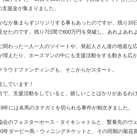
0円もの支援金が集まりました。
なかなか集まらずジリジリする事もあったのですが、残り10
せたのです。残り7日間で600万円を突破し、あれよあれよ
に関わった一人一人のツイートや、発起人さん達の地道な
が増えたり、ホースマンの中にも支援活動をする動きも広
クラウドファンディングも、そこからがスタート。
念しています！
方で、支援活動をしていると、嬉しいことばかりがあるわ
19年には名馬のタテガミを切られる事件が相次ぎました。
協会のフォスターホース・タイキシャトルと、繋養先のヴ
993年ダービー馬・ウィニングチケットと、その同期の菊花