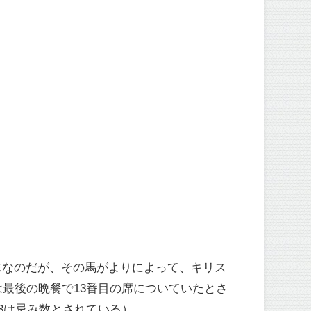
味なのだが、その馬がよりによって、キリス
最後の晩餐で13番目の席についていたとさ
3は忌み数とされている）