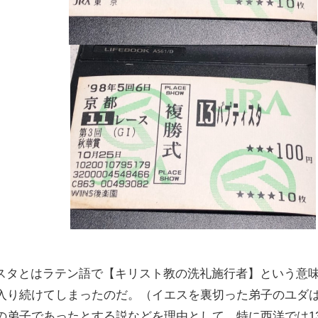
スタとはラテン語で【キリスト教の洗礼施行者】という意
に入り続けてしまったのだ。（イエスを裏切った弟子のユダは
目の弟子であったとする説などを理由として、特に西洋では1