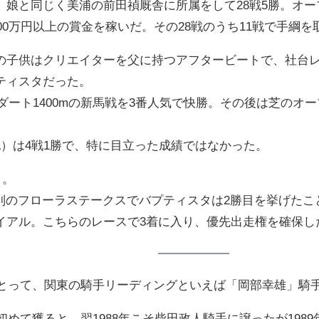
、娘と同じく美浦の前田禎厩舎に所属をして28戦5勝。オ
000万円以上の賞金を稼いだ。その28戦のうち11戦で手綱
の子供はクリエイターを父に持つアフタービートで、社台レ
ティスタだった。
のダート1400mの新馬戦を3番人気で快勝。その後は芝のオ
）は4戦1勝で、特に目立った成績ではなかった。
日。
特別のフローラステークスでバプティスタは2勝目を挙げた
イアル。こちらのレースで3着に入り、優先出走権を確保し
にとって、関東の騎手リーディングといえば「岡部幸雄」騎
を初めて獲ると、翌1988年こそ柴田政人騎手に譲ったが19