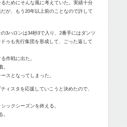
せるためにそんな風に考えていた。実績十分
だが、もう20年以上前のことなので許して
3ハロンは34秒3で入り、2番手にはダンツ
ンドゥも先行集団を形成して、ごった返して
する作戦に出た。
着。
レースとなってしまった。
プティスタを応援していこうと決めたので、
ラシックシーズンを終える。
る。