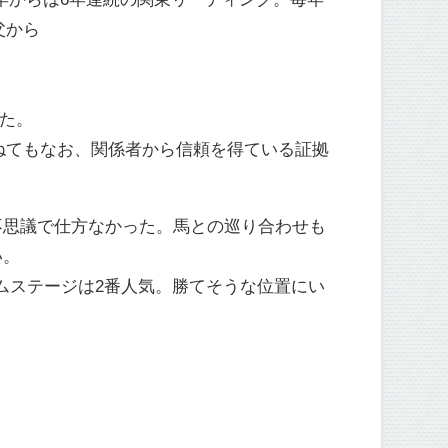
父から
きた。
重ねてもなお、関係者から信頼を得ている証拠
不思議で仕方なかった。馬との巡り合わせも
い。
ライムステージは2番人気。勝てそうな位置にい