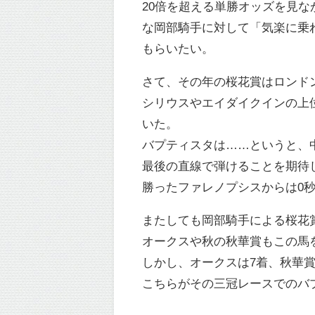
20倍を超える単勝オッズを見
な岡部騎手に対して「気楽に乗
もらいたい。
さて、その年の桜花賞はロンドン
シリウスやエイダイクインの上
いた。
バプティスタは……というと、
最後の直線で弾けることを期待
勝ったファレノプシスからは0
またしても岡部騎手による桜花
オークスや秋の秋華賞もこの馬
しかし、オークスは7着、秋華
こちらがその三冠レースでのバ