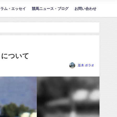
コラム・エッセイ
競馬ニュース・ブログ
お問い合わせ
タについて
並木 ポラオ