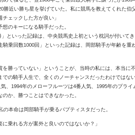
120勝近い勝ち星を挙げていた。私に競馬を教えてくれた伯
週チェックした方が良い」
予想のキーになる騎手だった。
500勝」といった記録は、中央競馬史上初という枕詞が付いて
走騎乗回数1000回」といった記録は、岡部騎手が年齢を
賞を勝っていない」ということが、当時の私には、本当に
までの騎手人生で、全くのノーチャンスだったわけではな
人気、1994年のメローフルーツは4番人気、1995年のプ
なのか、勝つことはできなかった。
、私の本命は岡部騎手が乗るバプティスタだった。
楽に乗れる方が案外と良いのではないか？」