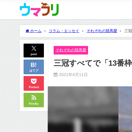
ホーム
コラム・エッセイ
それぞれの競馬愛
三冠
それぞれの競馬愛
post
三冠すべてで「13番
はてブ
2021年4月11日
Pocket
Feedly