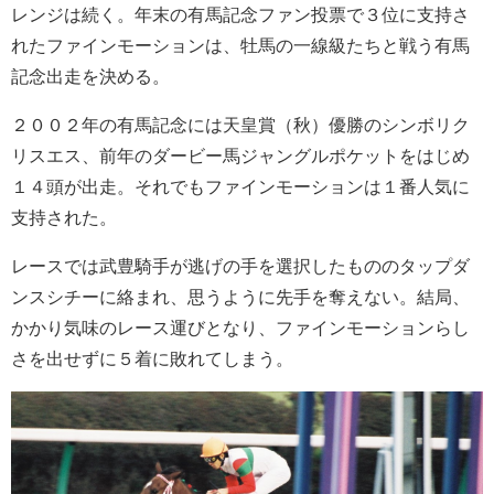
レンジは続く。年末の有馬記念ファン投票で３位に支持さ
れたファインモーションは、牡馬の一線級たちと戦う有馬
記念出走を決める。
２００２年の有馬記念には天皇賞（秋）優勝のシンボリク
リスエス、前年のダービー馬ジャングルポケットをはじめ
１４頭が出走。それでもファインモーションは１番人気に
支持された。
レースでは武豊騎手が逃げの手を選択したもののタップダ
ンスシチーに絡まれ、思うように先手を奪えない。結局、
かかり気味のレース運びとなり、ファインモーションらし
さを出せずに５着に敗れてしまう。