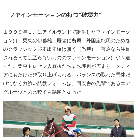
ファインモーションの持つ"破壊力"
１９９９年１月にアイルランドで誕生したファインモーシ
ョンは、栗東の伊藤雄二厩舎に所属。外国産牝馬のため春
のクラッシック競走出走権は無く（当時）、普通なら注目
されるまでは至らないもののファインモーションは少々違
った。栗東トレセン入厩後たちまち評判が広まり、メディ
アにもたびたび取り上げられる。バランスの取れた馬体だ
けでなく力強い調教フォームは、同厩舎の先輩であるエア
グルーヴとの比較でも話題となった。