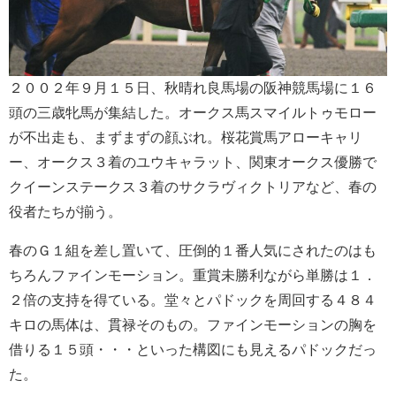
２００２年９月１５日、秋晴れ良馬場の阪神競馬場に１６
頭の三歳牝馬が集結した。オークス馬スマイルトゥモロー
が不出走も、まずまずの顔ぶれ。桜花賞馬アローキャリ
ー、オークス３着のユウキャラット、関東オークス優勝で
クイーンステークス３着のサクラヴィクトリアなど、春の
役者たちが揃う。
春のＧ１組を差し置いて、圧倒的１番人気にされたのはも
ちろんファインモーション。重賞未勝利ながら単勝は１．
２倍の支持を得ている。堂々とパドックを周回する４８４
キロの馬体は、貫禄そのもの。ファインモーションの胸を
借りる１５頭・・・といった構図にも見えるパドックだっ
た。