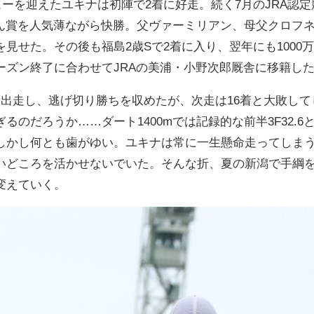
ビューを迎えたユキナは初陣で2着に好走。続く7月のJRA認
らん賞を人気薄ながら快勝。父ヴァーミリアン、母父クロフ
見せた。その後も福島2歳Sで2着に入り、翌年にも1000万
ーズン終了に合わせてJRAの美浦・小野次郎厩舎に移籍し
に出走し、逃げ切り勝ちを収めたが、次走は16着と大敗して
るのだろうか……ダート1400mでは記録的な前半3F32.
しかし何とも歯がゆい。ユキナは常に一生懸命走ってしま
いどころを活かせないでいた。そんな折、夏の新潟で手綱
変えていく。