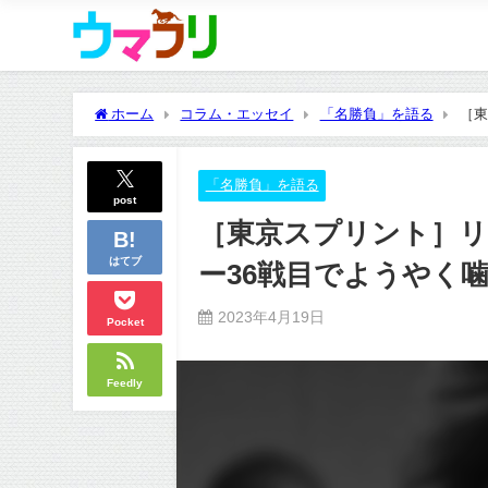
ホーム
コラム・エッセイ
「名勝負」を語る
［東
「名勝負」を語る
post
［東京スプリント］リ
はてブ
ー36戦目でようやく
2023年4月19日
Pocket
Feedly