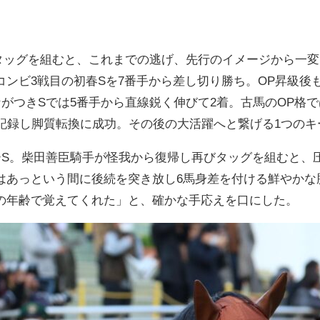
で初タッグを組むと、これまでの逃げ、先行のイメージから一
コンビ3戦目の初春Sを7番手から差し切り勝ち。OP昇級後
ながつきSでは5番手から直線鋭く伸びて2着。古馬のOP格
を記録し脚質転換に成功。その後の大活躍へと繋げる1つの
リーS。柴田善臣騎手が怪我から復帰し再びタッグを組むと、
はあっという間に後続を突き放し6馬身差を付ける鮮やかな
の年齢で覚えてくれた」と、確かな手応えを口にした。