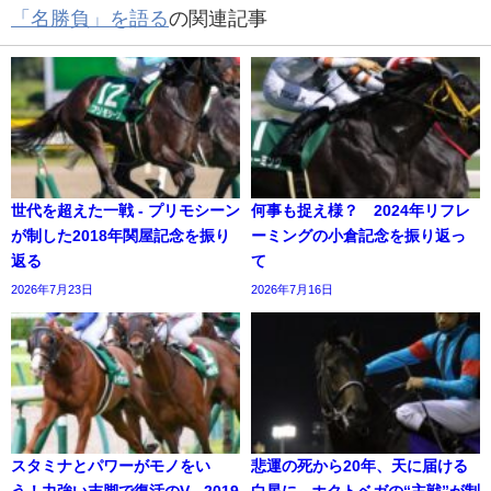
「名勝負」を語る
の関連記事
世代を超えた一戦 - プリモシーン
何事も捉え様？ 2024年リフレ
が制した2018年関屋記念を振り
ーミングの小倉記念を振り返っ
返る
て
2026年7月23日
2026年7月16日
スタミナとパワーがモノをい
悲運の死から20年、天に届ける