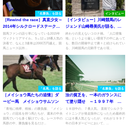
「名勝負」を語る
インタビュー
［Rewind the race］真直少女～
［インタビュー］川崎競馬のレ
2014年シルクロードステークス
ジェンド山崎尋美氏が語る、我
～
が競馬人生。
競馬ファンの語り草になっている2015年
終わりの見えないコロナ禍。「人口密集
ヴィクトリアマイル。 5→12→18番人気の
地」というより厳しい環境下の中にあって
決着で、なんと3連単は2000万円越え。競
も、数日の開催中止で粛々と続けられてい
馬ニュース以外...
る、川崎競馬の元騎手であり現...
「名馬」を語る
「名勝負」を語る
［メイショウ馬たちの追憶］ダ
汝の貧乏を、一本のガランスに
ービー馬 メイショウサムソン
て塗り隠せ ～１９９７年 東
京優駿に寄せて
「青地に桃襷、桃袖」の勝負服、「メイシ
１８頭中の、７番人気。 直前でシルクラ
ョウ」の冠名を持つ馬たちが、週末の中央
イトニングが発走除外になったため最終的
競馬でいつも多く駆けている。レース中の
には６番人気となったが、それが１９９７
馬群の中、勝負服を見るだけ...
年の日本ダービーにおいて、...