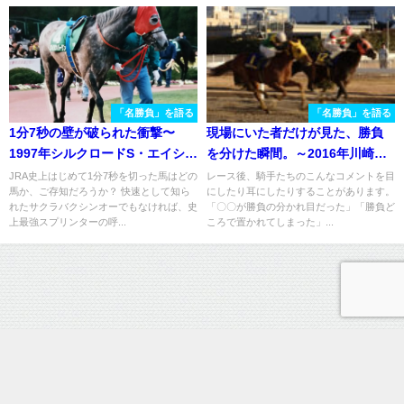
「名勝負」を語る
「名勝負」を語る
1分7秒の壁が破られた衝撃〜
現場にいた者だけが見た、勝負
1997年シルクロードS・エイシン
を分けた瞬間。～2016年川崎記
バーリン〜
念～
JRA史上はじめて1分7秒を切った馬はどの
レース後、騎手たちのこんなコメントを目
馬か、ご存知だろうか？ 快速として知ら
にしたり耳にしたりすることがあります。
れたサクラバクシンオーでもなければ、史
「〇〇が勝負の分かれ目だった」「勝負ど
上最強スプリンターの呼...
ころで置かれてしまった」...
運営情報
プライバシーポリシー
お問い合わせ
ウマフリ - 競馬コラム＆ニュース All Rights Reserved.