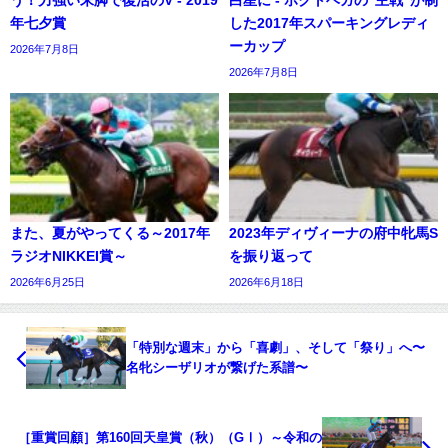
う！力強い末脚で復活のV - 2019
白星に - ホクトベガの“主戦”が制
年七夕賞
した2017年スパーキングレディ
ーカップ
2026年7月8日
2026年7月8日
また、夏がやってくる～2017年
2023年ディヴィーナの府中牝馬S
ラジオNIKKEI賞～
を振り返って
2026年6月25日
2026年6月18日
「特別な週末」から「喜劇」、そして「祭り」へ〜
名牝シーザリオが繋げた系譜〜
［重賞回顧］第160回天皇賞（秋）（GⅠ）～令和の