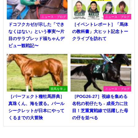
ニュース・ブログ
ニュース・ブログ
ドコフクカゼが示した「でき
［イベントレポート］「馬体
なくはない」という事実〜片
の教科書」大ヒット記念トー
目のサラブレッド福ちゃんデ
クライブを訪れて
ビュー観戦記〜
競馬を学ぶ
ニュース・ブログ
［パーフェクト種牡馬辞典］
［POG26-27］視線を集める
真珠くん、海を渡る。パール
名牝の初仔たち - 成長力に注
シークレットが日本にやって
目！芝重賞戦線で活躍した母
くるまでの大冒険
の仔を並べる