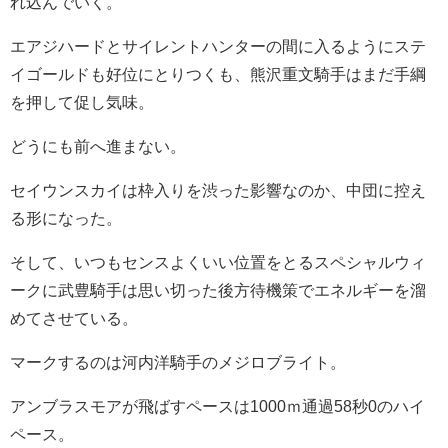
れ込んでいく。
エアジハードとサイレントハンターの間に入るようにステ
イゴールドも好位にとりつくも、熊沢重文騎手はまだ手綱
を押して促し気味。
どうにも前へ進まない。
セイウンスカイは枠入りを渋った影響なのか、中団に控え
る形になった。
そして、いつもセンスよくいい位置をとるスペシャルウィ
ークに武豊騎手は思い切った後方待機策でエネルギーを溜
めてさせている。
マークするのは河内洋騎手のメジロブライト。
アンブラスモアが飛ばすペースは1000ｍ通過58秒0のハイ
ペース。