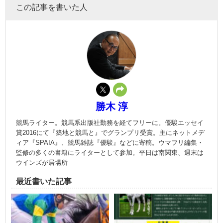
この記事を書いた人
勝木 淳
競馬ライター。競馬系出版社勤務を経てフリーに。優駿エッセイ
賞2016にて『築地と競馬と』でグランプリ受賞。主にネットメデ
ィア『SPAIA』、競馬雑誌『優駿』などに寄稿。ウマフリ編集・
監修の多くの書籍にライターとして参加。平日は南関東、週末は
ウインズが居場所
最近書いた記事