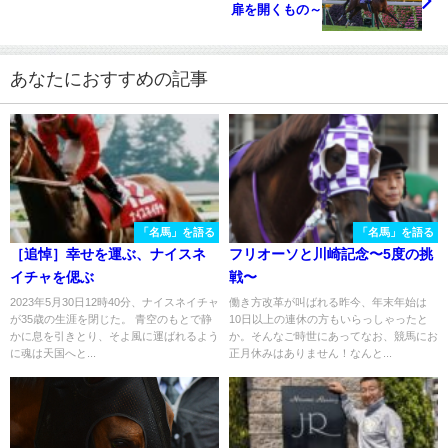
扉を開くもの～
あなたにおすすめの記事
「名馬」を語る
「名馬」を語る
［追悼］幸せを運ぶ、ナイスネ
フリオーソと川崎記念〜5度の挑
イチャを偲ぶ
戦〜
2023年5月30日12時40分、ナイスネイチャ
働き方改革が叫ばれる昨今、年末年始は
が35歳の生涯を閉じた。 青空のもとで静
10日以上の連休の方もいらっしゃったと
かに息を引きとり、そよ風に運ばれるよう
か。そんなご時世にあってなお、競馬にお
に魂は天国へと...
正月休みはありません！なんと...