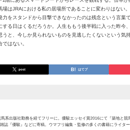
馬場はJRAにおける私の居場所であることに変わりはない
発力をスタンドから目撃できなかったのは残念という言葉
にする日はくるだろうか。人生ももう後半戦に入った昨今
思うと、今しか見られないものを見逃したくないという気
合ではない。
post
はてブ
競馬系出版社勤務を経てフリーに。優駿エッセイ賞2016にて『築地と
競馬雑誌『優駿』などに寄稿。ウマフリ編集・監修の多くの書籍にライタ