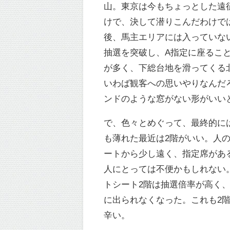
山。東京は今もちょっとした遠
けで、決して潜りこんだわけで
後、馬主エリアには入っていな
抽選を突破し、A指定に座るこ
が多く、下総台地を滑ってくる
いわば観客への思いやりなんだ
ンドのような窓がない形がいい
で、色々とめぐって、最終的に
も薄れた最近は2階がいい。人
ートから少し遠く、指定席があ
人にとっては不便かもしれない
トシート2階は抽選倍率が高く
に出られなくなった。これも2
辛い。