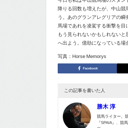
降りる回数も増えたが、中山競
う。あのグランアレグリアの瞬
馬場であれを凌駕する衝撃を目
もう見られないかもしれないと
へ出よう。億劫になっている場
写真：Horse Memorys
Facebook
この記事を書いた人
勝木 淳
競馬ライター。
『SPAIA』、