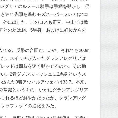
ンアレグリアのルメール騎手は手綱を動かし、促
き連れ先頭を進むモズスーパーフレアは4コ
、外に出した。このロスも正直、中山では致
との差は14、5馬身。おまけに好位から外
入れる。反撃の合図だ。いや、それでも200m
った。スイッチが入ったグランアレグリアは
ブレッドは四肢を速く動かせるのか。その動
い。2着ダノンスマッシュに2馬身というス
込んだ3着アウィルアウェイは33.7。本来、
の常識というもの。いかにグランアレグリア
いしれるほど鮮やかだったが、グランアレグ
にサラブレッドの進化をみた。
高く、座席を確保できない日が増え、石畳に