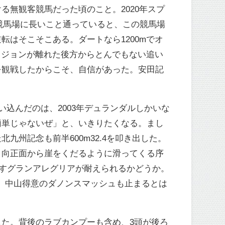
無観客競馬だった頃のこと。2020年スプ
競馬場に長いこと通っていると、この競馬場
はそこそこある。ダートなら1200mでオ
ィジョンが離れた後方からとんでもない追い
を観戦したからこそ、自信があった。安田記
い込んだのは、2003年デュランダルしかいな
簡単じゃないぜ」と、いきりたくなる。まし
州記念も前半600m32.4を叩き出した。
り向正面から崖をくだるように滑ってくる序
すグランアレグリアが耐えられるかどうか。
い。中山得意のダノンスマッシュも止まるとは
た。背後のラブカンプーも含め、3頭が後ろ