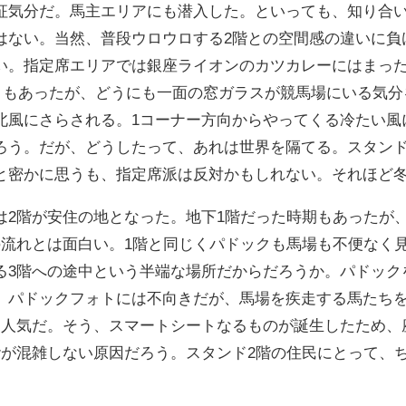
征気分だ。馬主エリアにも潜入した。といっても、知り合
はない。当然、普段ウロウロする2階との空間感の違いに負
い。指定席エリアでは銀座ライオンのカツカレーにはまっ
ともあったが、どうにも一面の窓ガラスが競馬場にいる気分
北風にさらされる。1コーナー方向からやってくる冷たい風
ろう。だが、どうしたって、あれは世界を隔てる。スタン
と密かに思うも、指定席派は反対かもしれない。それほど
は2階が安住の地となった。地下1階だった時期もあったが
の流れとは面白い。1階と同じくパドックも馬場も不便なく
る3階への途中という半端な場所だからだろうか。パドック
。パドックフォトには不向きだが、馬場を疾走する馬たち
、人気だ。そう、スマートシートなるものが誕生したため、
階が混雑しない原因だろう。スタンド2階の住民にとって、