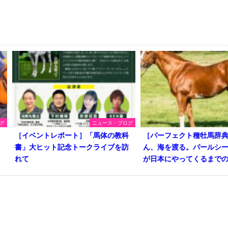
グ
ニュース・ブログ
は
［イベントレポート］「馬体の教科
［パーフェクト種牡馬辞
レ
書」大ヒット記念トークライブを訪
ん、海を渡る。パールシ
れて
が日本にやってくるまで