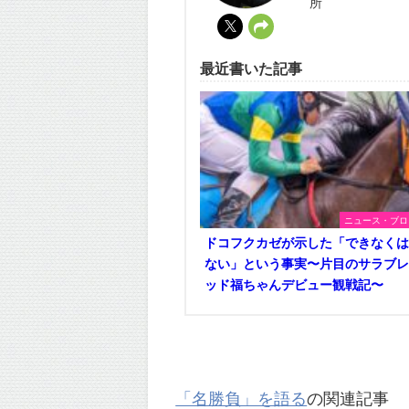
所
最近書いた記事
ニュース・ブロ
ドコフクカゼが示した「できなく
ない」という事実〜片目のサラブ
ッド福ちゃんデビュー観戦記〜
「名勝負」を語る
の関連記事