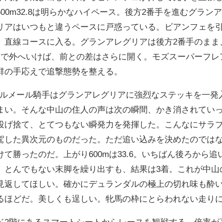
00m32.8は明らかなハイペース。後方2番手を進むグラ
リアはいつもと違うペースに戸惑っている。ビアンフェを引
、直線コースに入る。グランアレグリアは後方2番手のまま
ーで外へいけば、前との差はさらに開く。モズスーパーフレア
群の手応えで追撃態勢を整える。
。ルメール騎手はグランアレグリアに強烈なステッキを一発
まい。そんな中山の住人の声は次の瞬間、かき消されてい
投げ捨て、とてつもない瞬発力を発揮した。こんなにサラ
駕した異次元のものだった。ただ追い込みを決めたのではな
て勝ったのだ。上がり600mは33.6。いちばん後ろから追い
。とんでもない末脚を繰り出すも、結果は3着。これが中山
見返してほしい。確かにデュランダルの極上の切れ味も酔
るほどだ。美しくも逞しい。牝馬の枠にとらわれない走り
ド2階にあるスマートシートからレースを観戦する。倍率が