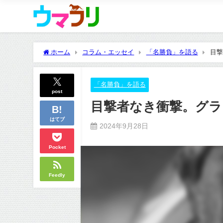
ホーム
コラム・エッセイ
「名勝負」を語る
目撃
「名勝負」を語る
post
目撃者なき衝撃。グラ
はてブ
2024年9月28日
Pocket
Feedly