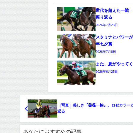
世代を超えた一戦 -
振り返る
2026年7月23日
スタミナとパワーがモ
年七夕賞
2026年7月8日
また、夏がやってくる
2026年6月25日
［写真］美しき『薔薇一族』。ロゼカラー
返る
あなたにおすすめの記事