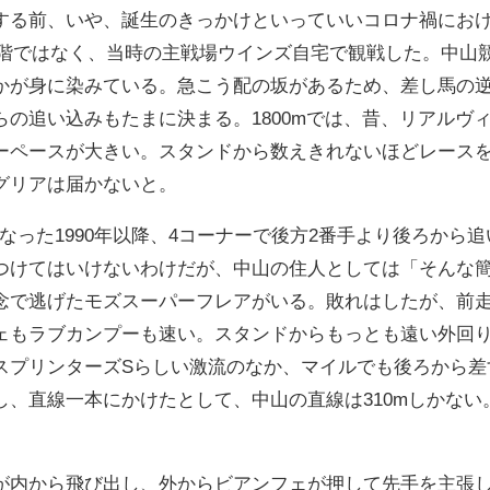
する前、いや、誕生のきっかけといっていいコロナ禍における
2階ではなく、当時の主戦場ウインズ自宅で観戦した。中山
かが身に染みている。急こう配の坂があるため、差し馬の逆転
らの追い込みもたまに決まる。1800mでは、昔、リアルヴ
ーペースが大きい。スタンドから数えきれないほどレース
グリアは届かないと。
なった1990年以降、4コーナーで後方2番手より後ろから追
つけてはいけないわけだが、中山の住人としては「そんな
で逃げたモズスーパーフレアがいる。敗れはしたが、前走北九
ェもラブカンプーも速い。スタンドからもっとも遠い外回
スプリンターズSらしい激流のなか、マイルでも後ろから差
し、直線一本にかけたとして、中山の直線は310mしかな
。
が内から飛び出し、外からビアンフェが押して先手を主張し