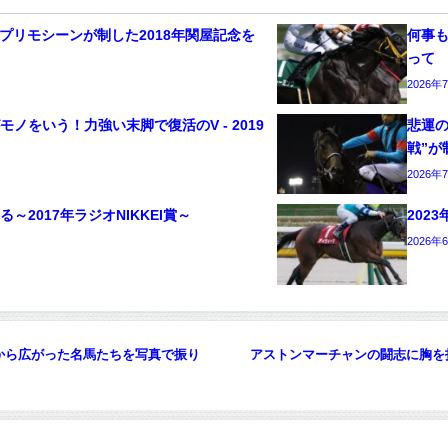
 プリモシーンが制した2018年関屋記念を
何事も
って
2026年
ノをいう！力強い末脚で復活のV - 2019
悲運の
戦”が
2026年
～2017年ラジオNIKKEI賞～
202
2026年
から広がった名馬たちを写真で振り
アストンマーチャンの闘志に胸を打