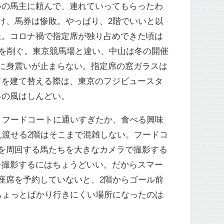
いの馬主に頼んで、連れていってもらったわ
け、馬券は惨敗。やっぱり、2階でいいと以
た。コロナ禍で指定席が独り占めできた頃は
を削ぐ。東京競馬場と違い、中山は冬の開催
に身震いが止まらない。指定席の窓ガラスは
ドを建て替える際は、東京のフジビュースタ
冬の風はしんどい。
、フードコートに通いすぎたか、食べる興味
見渡せる2階はそこまで混雑しない。フードコ
を周回する馬たちを大きなカメラで撮影する
を撮影するにはちょうどいい。だからスマー
座席を予約していないと、2階からゴール前
ちょっとばかり行きにくい場所になったのは