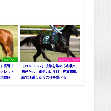
競馬を学ぶ
ニュース・ブログ
典］真珠く
［POG26-27］視線を集める名牝の
ークレット
初仔たち - 成長力に注目！芝重賞戦
の大冒険
線で活躍した母の仔を並べる