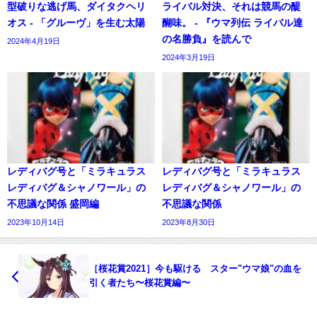
型破りな逃げ馬、ダイタクヘリ
ライバル対決、それは競馬の醍
オス - 「グルーヴ」を生む太陽
醐味。 - 『ウマ列伝 ライバル達
の名勝負』を読んで
2024年4月19日
2024年3月19日
レディバグ号と「ミラキュラス
レディバグ号と「ミラキュラス
レディバグ＆シャノワール」の
レディバグ＆シャノワール」の
不思議な関係 盛岡編
不思議な関係
2023年10月14日
2023年8月30日
［桜花賞2021］今も駆ける スター"ウマ娘"の血を
引く者たち〜桜花賞編〜