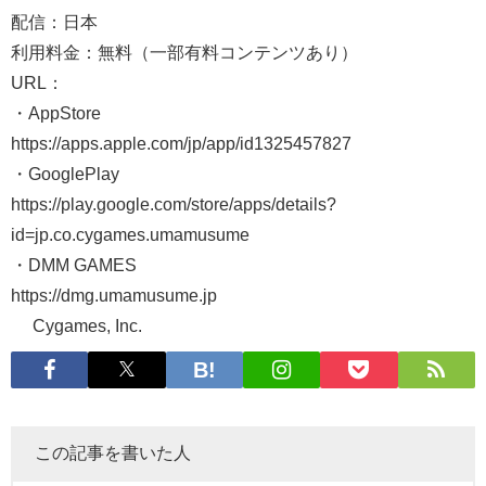
配信：日本
利用料金：無料（一部有料コンテンツあり）
URL：
・AppStore
https://apps.apple.com/jp/app/id1325457827
・GooglePlay
https://play.google.com/store/apps/details?
id=jp.co.cygames.umamusume
・DMM GAMES
https://dmg.umamusume.jp
© Cygames, Inc.
この記事を書いた人