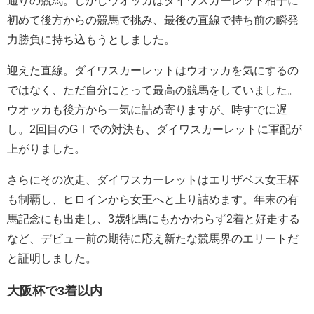
初めて後方からの競馬で挑み、最後の直線で持ち前の瞬発
力勝負に持ち込もうとしました。
迎えた直線。ダイワスカーレットはウオッカを気にするの
ではなく、ただ自分にとって最高の競馬をしていました。
ウオッカも後方から一気に詰め寄りますが、時すでに遅
し。2回目のGⅠでの対決も、ダイワスカーレットに軍配が
上がりました。
さらにその次走、ダイワスカーレットはエリザベス女王杯
も制覇し、ヒロインから女王へと上り詰めます。年末の有
馬記念にも出走し、3歳牝馬にもかかわらず2着と好走する
など、デビュー前の期待に応え新たな競馬界のエリートだ
と証明しました。
大阪杯で3着以内