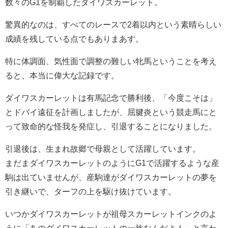
数々のG1を制覇したダイワスカーレット。
驚異的なのは、すべてのレースで2着以内という素晴らしい
成績を残している点でもありまあす。
特に体調面、気性面で調整の難しい牝馬ということを考え
ると、本当に偉大な記録です。
ダイワスカーレットは有馬記念で勝利後、「今度こそは」
とドバイ遠征を計画しましたが、屈腱炎という競走馬にと
って致命的な怪我を発症し、引退することになりました。
引退後は、生まれ故郷で母親として活躍しています。
まだまダイワスカーレットのようにG1で活躍するような産
駒は出ていませんが、産駒達がダイワスカーレットの夢を
引き継いで、ターフの上を駆け抜けています。
いつかダイワスカーレットが祖母スカーレットインクのよ
うに「あのダイワスカーレットの一族なんだよ！」と言わ