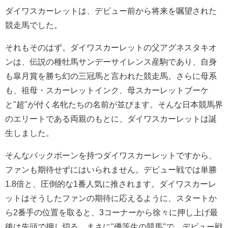
ダイワスカーレットは、デビュー前から将来を嘱望された
競走馬でした。
それもそのはず。ダイワスカーレットの父アグネスタキオ
ンは、伝説の種牡馬サンデーサイレンス産駒であり、自身
も皐月賞を勝ち幻の三冠馬と言われた競走馬。さらに母系
も、祖母・スカーレットインク、母スカーレットブーケ
と"超"が付く名牝たちの名前が並びます。そんな日本競馬界
のエリートである両親のもとに、ダイワスカーレットは誕
生しました。
そんなバックボーンを持つダイワスカーレットですから、
ファンも期待せずにはいられません。デビュー戦では単勝
1.8倍と、圧倒的な1番人気に推されます。ダイワスカーレ
ットはそうしたファンの期待に応えるように、スタートか
ら2番手の位置を取ると、3コーナーから徐々に押し上げ最
後は先頭で押し切る、まさに"優等生の競馬"で、デビュー戦