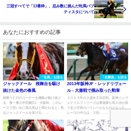
三冠すべてで「13番枠」、忌み数に挑んだ牝馬バプ
ティスタについて
あなたにおすすめの記事
「名馬」を語る
「名勝負」を語る
ジャックドール 桜舞台を駆け
2013年阪神JF・レッドリヴェー
抜けた金色の春風
ル - 大激戦で掴み取った勲章
桜舞う仁川のコーナーを優駿が駆け抜け
２０１３年の２歳女王決定戦、阪神ジュヴ
る、春一番の中距離G1、大阪杯。このレ
ェナイルフィリーズは重賞勝ち馬５頭が揃
ースで思い出に残る馬はと聞かれると、私
う史上空前のハイレベルなものとなった。
はジャックドールを挙げる。 ...
レースの中心は、３頭。…...