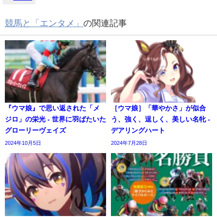
競馬と「エンタメ」
の関連記事
『ウマ娘』で思い返された「メ
［ウマ娘］「華やかさ」が似合
ジロ」の栄光 - 世界に羽ばたいた
う、強く、逞しく、美しい名牝 -
グローリーヴェイズ
デアリングハート
2024年10月5日
2024年7月28日