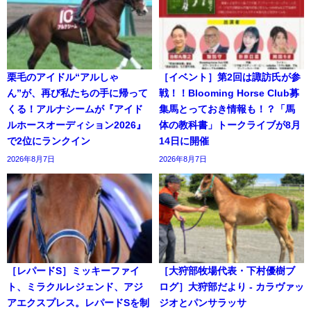
栗毛のアイドル“アルしゃ
［イベント］第2回は諏訪氏が参
ん”が、再び私たちの手に帰って
戦！！Blooming Horse Club募
くる！アルナシームが『アイド
集馬とっておき情報も！？「馬
ルホースオーディション2026』
体の教科書」トークライブが8月
で2位にランクイン
14日に開催
2026年8月7日
2026年8月7日
［レパードS］ミッキーファイ
［大狩部牧場代表・下村優樹ブ
ト、ミラクルレジェンド、アジ
ログ］大狩部だより - カラヴァッ
アエクスプレス。レパードSを制
ジオとパンサラッサ