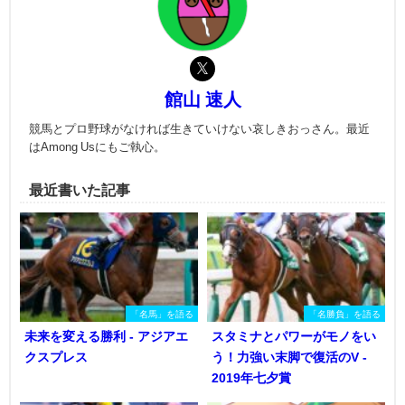
館山 速人
競馬とプロ野球がなければ生きていけない哀しきおっさん。最近
はAmong Usにもご執心。
最近書いた記事
「名馬」を語る
「名勝負」を語る
未来を変える勝利 - アジアエ
スタミナとパワーがモノをい
クスプレス
う！力強い末脚で復活のV -
2019年七夕賞