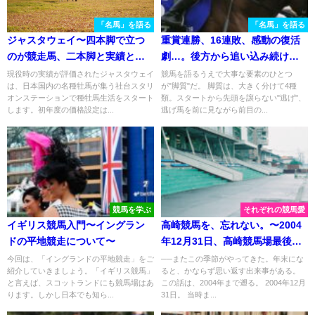
「名馬」を語る
「名馬」を語る
ジャスタウェイ〜四本脚で立つ
重賞連勝、16連敗、感動の復活
のが競走馬、二本脚と実績と夢
劇…。後方から追い込み続けた
で立つのが種牡馬〜
弥生賞馬・カデナの現役時代を
現役時の実績が評価されたジャスタウェイ
競馬を語るうえで大事な要素のひとつ
は、日本国内の名種牡馬が集う社台スタリ
が"脚質"だ。 脚質は、大きく分けて4種
振り返る
オンステーションで種牡馬生活をスタート
類。スタートから先頭を譲らない"逃げ"、
します。初年度の価格設定は...
逃げ馬を前に見ながら前目の...
競馬を学ぶ
それぞれの競馬愛
イギリス競馬入門〜イングラン
高崎競馬を、忘れない。〜2004
ドの平地競走について〜
年12月31日、高崎競馬場最後の
日〜
今回は、「イングランドの平地競走」をご
──またこの季節がやってきた。年末にな
紹介していきましょう。「イギリス競馬」
ると、かならず思い返す出来事がある。
と言えば、スコットランドにも競馬場はあ
この話は、2004年まで遡る。 2004年12月
ります。しかし日本でも知ら...
31日。 当時ま...