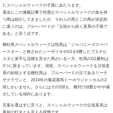
たスペシャルウィークの子孫にあたります。
過去にこの連載記事で何度かスペシャルウィークの血を持
つ馬は紹介してきましたが、それらの馬とこの馬が決定的
に違うのは、ブルーバードが『父祖から続く直系の子孫で
ある』と言う点です。
種牡馬スペシャルウィークは牝馬は「ジャパニーズスーパ
ースター」と称されたシーザリオやG1を6勝したブエナビ
スタと派手な活躍を見せた馬がいる一方、牡馬のG1勝利は
3つに留まっています。現状、スペシャルウィークを父祖直
系の始祖とする種牡馬は、ブルーバードの父であるリーチ
ザクラウンと、2014年の菊花賞馬トーホウジャッカルの2
頭しかいません。さらにはその2頭も、種付け頭数がやや減
少している傾向にあります。
言葉を選ばずに言うと、スペシャルウィークの父祖直系は
風前の灯火とも言える状態です。