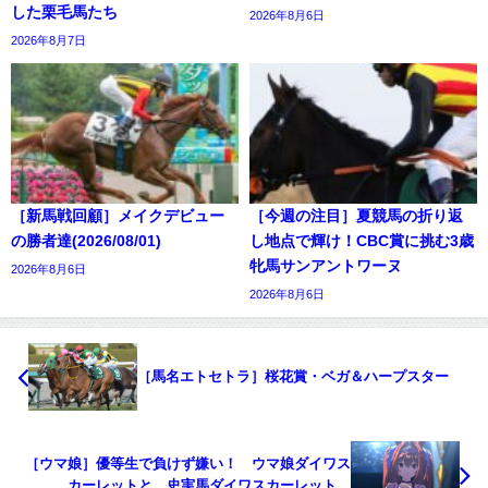
した栗毛馬たち
2026年8月6日
2026年8月7日
［新馬戦回顧］メイクデビュー
［今週の注目］夏競馬の折り返
の勝者達(2026/08/01)
し地点で輝け！CBC賞に挑む3歳
牝馬サンアントワーヌ
2026年8月6日
2026年8月6日
［馬名エトセトラ］桜花賞・ベガ＆ハープスター
［ウマ娘］優等生で負けず嫌い！ ウマ娘ダイワス
カーレットと、史実馬ダイワスカーレット。