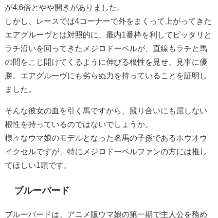
が4.6倍とやや開きがありました。
しかし、レースでは4コーナーで外をまくって上がってきた
エアグルーヴとは対照的に、最内1番枠を利してピッタリと
ラチ沿いを回ってきたメジロドーベルが、直線もラチと馬
の間をこじ開けてくるように伸びる根性を見せ、見事に優
勝。エアグルーヴにも劣らぬ力を持っていることを証明し
ました。
そんな彼女の血を引く馬ですから、競り合いにも屈しない
根性を持っているのではないでしょうか。
様々なウマ娘のモデルとなった名馬の子孫であるホウオウ
イクセルですが、特にメジロドーベルファンの方には推し
てほしい1頭です。
ブルーバード
ブルーバードは、アニメ版ウマ娘の第一期で主人公を務め