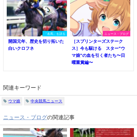
「名馬」を語る
ニュース・ブログ
開国元年、歴史を切り拓いた
［スプリンターズステーク
白いクロフネ
ス］今も駆ける スター"ウ
マ娘"の血を引く者たち〜日
曜重賞編〜
関連キーワード
ウマ娘
中央競馬ニュース
ニュース・ブログ
の関連記事