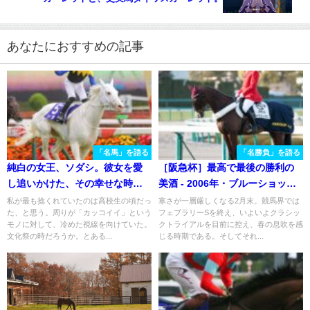
あなたにおすすめの記事
「名馬」を語る
「名勝負」を語る
純白の女王、ソダシ。彼女を愛
［阪急杯］最高で最後の勝利の
し追いかけた、その幸せな時間
美酒 - 2006年・ブルーショット
を振り返る
ガン
私が最も捻くれていたのは高校生の頃だっ
寒さが一層厳しくなる2月末。競馬界では
た、と思う。周りが「カッコイイ」という
フェブラリーSを終え、いよいよクラシッ
モノに対して、冷めた視線を向けていた。
クトライアルを目前に控え、春の息吹を感
文化祭の時だろうか。とある...
じる時期である。そしてそれ...