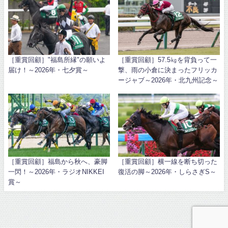
［重賞回顧］"福島所縁"の願いよ
［重賞回顧］57.5㎏を背負って一
届け！～2026年・七夕賞～
撃、雨の小倉に決まったフリッカ
ージャブ～2026年・北九州記念～
［重賞回顧］福島から秋へ、豪脚
［重賞回顧］横一線を断ち切った
一閃！～2026年・ラジオNIKKEI
復活の脚～2026年・しらさぎS～
賞～