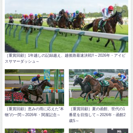
［重賞回顧］1年越しの記録越え、越後路最速決戦!!～2026年・アイビ
スサマーダッシュ～
［重賞回顧］恵みの雨に応えた“本
［重賞回顧］夏の函館、世代の1
物”の一閃～2026年・関屋記念～
番星を目指して～2026年・函館2
歳S～