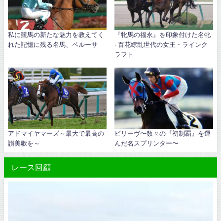
私に競馬の新たな魅力を教えてく
『牝馬の福永』を印象付けた名牝
れた記憶に残る名馬、ペルーサ
- 百花繚乱世代の女王・ラインク
ラフト
アドマイヤマーズ～最大で最高の
ビリーヴ〜数々の『初制覇』を運
讃美歌を～
んだ名スプリンター〜
レース回顧