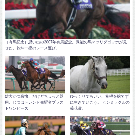
［有馬記念］思い出の2007年有馬記念。異能の馬マツリダゴッホが見
せた、乾坤一擲のレース運び。
雄大かつ豪快、だけどちょっと器
ゆっくりでもいい、希望を捨てず
用、じつはトレンド先駆者ブラス
に生きていこう。 ヒシミラクルの
トワンピース
菊花賞。