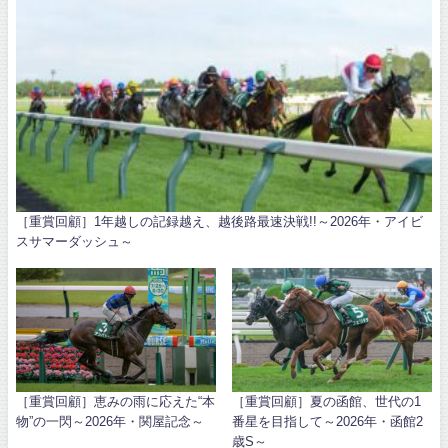
［重賞回顧］1年越しの記録越え、越後路最速決戦!!～2026年・アイビ
スサマーダッシュ～
［重賞回顧］恵みの雨に応えた“本
［重賞回顧］夏の函館、世代の1
物”の一閃～2026年・関屋記念～
番星を目指して～2026年・函館2
歳S～