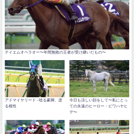
テイエムオペラオー〜年間無敗の王者が受け継いだもの〜
アドマイヤリード - 唸る豪脚、迸
今日も涼しい顔をして〜私にとっ
る根性
ての永遠のヒーロー・ビワハヤヒ
デ〜