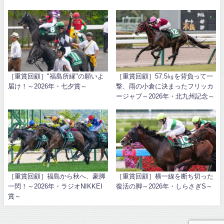
［重賞回顧］"福島所縁"の願いよ
［重賞回顧］57.5㎏を背負って一
届け！～2026年・七夕賞～
撃、雨の小倉に決まったフリッカ
ージャブ～2026年・北九州記念～
［重賞回顧］福島から秋へ、豪脚
［重賞回顧］横一線を断ち切った
一閃！～2026年・ラジオNIKKEI
復活の脚～2026年・しらさぎS～
賞～