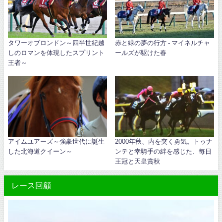
タワーオブロンドン～四半世紀越
赤と緑の夢の行方 - マイネルチャ
しのロマンを体現したスプリント
ールズが駆けた春
王者～
アイムユアーズ～強豪世代に誕生
2000年秋、内を突く勇気。トゥナ
した北海道クイーン～
ンテと幸騎手の絆を感じた、毎日
王冠と天皇賞秋
レース回顧