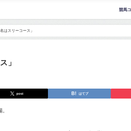
競馬
名はスリーコース」
ース」
post
はてブ
場。