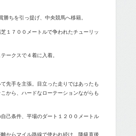
賞勝ちを引っ提げ、中央競馬へ移籍。
場芝１７００メートルで争われたチューリッ
ステークスで４着に入着。
いて先手を主張。目立った走りではあったも
そこから、ハードなローテーションながらも
の自己条件、平場のダート１２００メートル
距離からマイル路線で使われ続け、降級直後