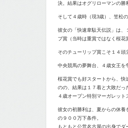
決。結果はオグリローマンの勝
そして４歳時（現3歳）、笠松
彼女の「快速韋駄天伝説」は、
プ賞（当時は重賞ではなく桜花
そのチューリップ賞こそ１４頭
中央競馬の夢舞台、４歳女王を
桜花賞でも好スタートから、快
のの、結果は１７着と大敗だっ
４歳オープン特別マーガレット
彼女の初勝利は、夏からの休養
の９００万下条件。
もともと公営名古屋の出身でダ