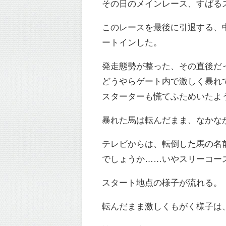
その日のメインレース、すばる
このレースを最後に引退する、
ートインした。
発走態勢が整った、その直後だ
どうやらゲート内で激しく暴れ
スターターも慌てふためいたよ
暴れた馬は転んだまま、なかな
テレビからは、転倒した馬の名
でしょうか……いやスリーコー
スタート地点の様子が流れる。
転んだまま激しくもがく様子は