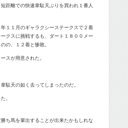
ト短距離での快速韋駄天ぶりを買われ１番人
６年１１月のギャラクシーステークスで２着
テークスに挑戦するも、ダート１８００メー
ものの、１２着と惨敗。
レースが用意された。
ら韋駄天の如く去ってしまったのだ。
った。
賞勝ち馬を輩出することが出来たかもしれな