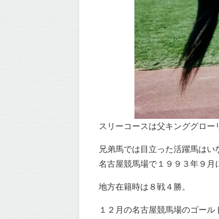
スリーコースは父キンググロー
兄弟馬では目立った活躍馬はい
名古屋競馬場で１９９３年９月
地方在籍時は８戦４勝。
１２月の名古屋競馬場のゴール