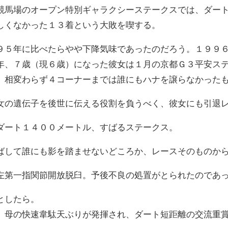
競馬場のオープン特別ギャラクシーステークスでは、ダー
しくなかった１３着という大敗を喫する。
９５年に比べたらやや下降気味であったのだろう。１９９
年、７歳（現６歳）になった彼女は１月の京都Ｇ３平安ス
、相変わらず４コーナーまでは誰にもハナを譲らなかった
女の遺伝子を後世に伝える役割を負うべく、彼女にも引退
ダート１４００メートル、すばるステークス。
ばして誰にも影を踏ませないどころか、レースそのものか
左第一指関節開放脱臼。予後不良の処置がとられたのであ
としたら。
、母の快速韋駄天ぶりが発揮され、ダート短距離の交流重