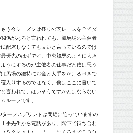
、もう今シーズンは残りの芝レースを全てダ
の関係があると言われても、競馬場の主催者
全に配慮しなくても良いと言っているのでは
が最優先のはずです。中央競馬のように大き
るようにするのが主催者の仕事だと僕は思う
ずは馬場の維持にお金と人手をかけるべきで
き寝入りするのではなく、僕はここに書いて
すと言われて、はいそうですかとはならない
イムループです。
Oターフスプリントは間近に迫っていますの
き上手先生から電話があり、階下で待ち合わ
て（５２ｋｇ！）、「ここにくるまで５０分