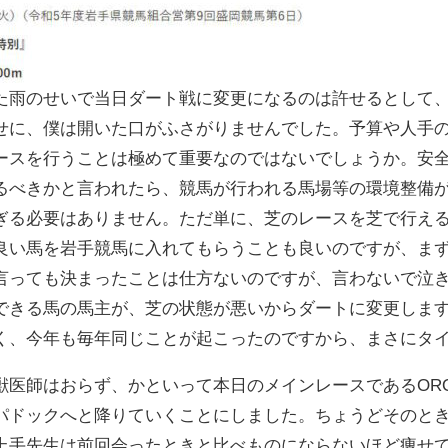
た雨のせいで当日ダート戦に変更になるのは許せるとして
せに、僕は開いた口がふさがりませんでした。予算や人手
ースを行うことは極めて重要なのではないでしょうか。安
るべきかと言われたら、競馬が行われる馬場等の環境整備
ぎる必要はありません。ただ単に、芝のレースを芝で行え
良い馬を岩手競馬に入れてもらうことも良いのですが、ま
言っても決まったことは仕方ないのですが、言わないで泣
できる馬の馬主が、芝の状態が悪いからダートに変更しま
く、今年も毎年同じことが起こったのですから、まさにタ
獣医師はおらず、かといって本日のメインレースであるOR
パドックへと降りていくことにしました。ちょうどそのと
上手先生は前回会ったときと比べものにならないほど痩せ