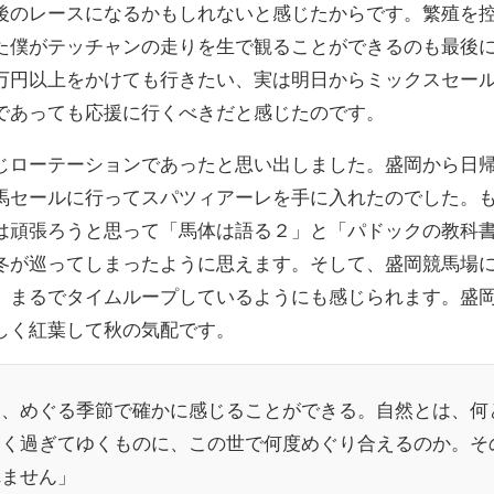
後のレースになるかもしれないと感じたからです。繁殖を
た僕がテッチャンの走りを生で観ることができるのも最後
万円以上をかけても行きたい、実は明日からミックスセー
であっても応援に行くべきだと感じたのです。
じローテーションであったと思い出しました。盛岡から日
馬セールに行ってスパツィアーレを手に入れたのでした。
は頑張ろうと思って「馬体は語る２」と「パドックの教科
冬が巡ってしまったように思えます。そして、盛岡競馬場
、まるでタイムループしているようにも感じられます。盛
しく紅葉して秋の気配です。
を、めぐる季節で確かに感じることができる。自然とは、何
しく過ぎてゆくものに、この世で何度めぐり合えるのか。そ
れません」