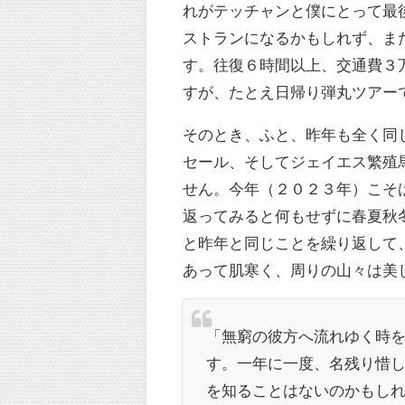
れがテッチャンと僕にとって最
ストランになるかもしれず、ま
す。往復６時間以上、交通費３
すが、たとえ日帰り弾丸ツアー
そのとき、ふと、昨年も全く同
セール、そしてジェイエス繁殖
せん。今年（２０２３年）こそ
返ってみると何もせずに春夏秋
と昨年と同じことを繰り返して
あって肌寒く、周りの山々は美
「無窮の彼方へ流れゆく時
す。一年に一度、名残り惜
を知ることはないのかもし