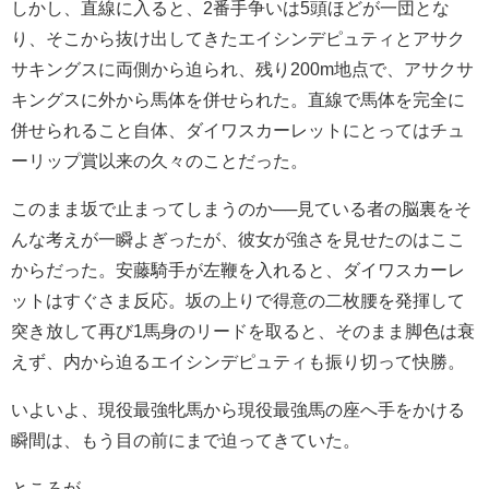
しかし、直線に入ると、2番手争いは5頭ほどが一団とな
り、そこから抜け出してきたエイシンデピュティとアサク
サキングスに両側から迫られ、残り200m地点で、アサクサ
キングスに外から馬体を併せられた。直線で馬体を完全に
併せられること自体、ダイワスカーレットにとってはチュ
ーリップ賞以来の久々のことだった。
このまま坂で止まってしまうのか──見ている者の脳裏をそ
んな考えが一瞬よぎったが、彼女が強さを見せたのはここ
からだった。安藤騎手が左鞭を入れると、ダイワスカーレ
ットはすぐさま反応。坂の上りで得意の二枚腰を発揮して
突き放して再び1馬身のリードを取ると、そのまま脚色は衰
えず、内から迫るエイシンデピュティも振り切って快勝。
いよいよ、現役最強牝馬から現役最強馬の座へ手をかける
瞬間は、もう目の前にまで迫ってきていた。
ところが──。