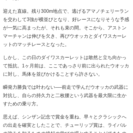
迎えた直線。残り300m地点で、逃げるアマノチェリーラン
を交わして3強が横並びとなり、好レースになりそうな予感
が一気に高まったが、それも束の間。そこから、アストン
マーチャンは伸びを欠き、再びウオッカとダイワスカーレ
ットのマッチレースとなった。
しかし、この日のダイワスカーレットは敢然と立ち向かっ
て抵抗。1ヶ月前は、ここであっさり前に出られたウオッカ
に対し、馬体を並びかけることすら許さない。
瞬発力勝負では叶わない──前走で学んだウオッカの武器に
対抗し、自らの持久力と二枚腰という武器を最大限に生か
すための乗り方。
思えば、シンザン記念で賞金を重ね、早々とクラシックへ
の出走を確実としたことで、チューリップ賞は、ライバル