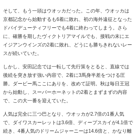
そして、もう一頭はウオッカだった。この年、ウオッカは
京都記念から始動するも6着に敗れ、初の海外遠征となった
ドバイデューティフリーでも4着に終わってしまう。さら
に、確勝を期したヴィクトリアマイルでも、接戦の末にエ
イジアンウインズの2着に敗れ、どうにも勝ちきれないレー
スが続いていた。
しかし、安田記念では一転して先行策をとると、直線では
後続を突き放す強い内容で、2着に3馬身半差をつける圧
勝。ダービー馬ここにありを、改めて証明。秋は毎日王冠
から始動し、スーパーホーネットの2着とまずまずの内容
で、この大一番を迎えていた。
人気は完全に三つ巴となり、ウオッカが2.7倍の1番人気
で、ダイワスカーレットは3.6倍、ディープスカイが4.1倍で
続き、4番人気のドリームジャーニーは14.6倍と、かなり離