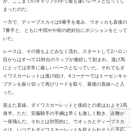
が、ここまでのキャリアの中で最も速いレースとなってし
まったのだ。
一方で、ディープスカイは6番手を進み、ウオッカも直後の
7番手と、ともに中団やや前の絶好位にポジションをとって
いた。
レースは、その後もよどみなく流れ、スタートして2ハロン
目からはすべて11秒台のラップが連続して刻まれ、逃げ馬
にとっては非常に厳しいペースとなっていた。それでもダ
イワスカーレットは逃げ続け、4コーナーではトーセンキャ
プテンを振り切って再びリードを取り、最後の直線へと入
った。
迎えた直線。ダイワスカーレットと後続との差はおよそ1馬
身半。ただ、安藤騎手の手綱は早くも激しく動き、左鞭が
一発飛んだ。それとは対照的に、ウオッカとディープスカ
イは、いつでもダイワスカーレットを捉えられそうな手応