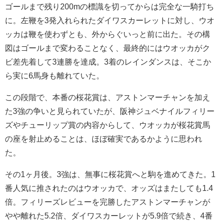
ゴールまで残り200mの標識を切ってからは完全な一騎打ち
に。左鞭を3発入れられたダイワスカーレットに対し、ウオ
ッカは鞭を使わずとも、外からぐいっと前に出た。その構
図はゴールまで変わることなく、最終的にはウオッカがク
ビ差先着して3連勝を達成。3着のレインダンスは、そこか
ら実に6馬身も離れていた。
この段階で、本番の桜花賞は、アストンマーチャンを加え
た3強の争いと見られていたが、阪神ジュベナイルフィリー
ズやチューリップ賞の内容からして、ウオッカが桜花賞馬
の座を射止めることは、ほぼ確実であるかように思われ
た。
その1ヶ月後。3強は、無事に桜花賞へと駒を進めてきた。1
番人気に推されたのはウオッカで、オッズはまたしても1.4
倍。フィリーズレビューを完勝したアストンマーチャンが
やや離れた5.2倍、ダイワスカーレットが5.9倍で続き、4番