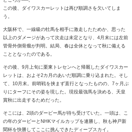
この後、ダイワスカーレットは再び順調さを欠いてしま
う。
大阪杯で、一線級の牡馬を相手に激走したためか、思った
以上のダメージがあって次走は未定となり、4月末には左前
管骨外側骨瘤が判明。結局、春は全休となって秋に備える
こととなったのである。
その後、9月上旬に栗東トレセンへと帰厩したダイワスカー
レットは、およそ2カ月のあいだ順調に乗り込まれた。そし
て、10月末。前哨戦を挟まず直行となったものの、7ヶ月ぶ
りにターフにその姿を現した。現役最強馬を決める、天皇
賞秋に出走するためだった。
そこには、2頭のダービー馬が待ち受けていた。一頭は、こ
の年のダービーとNHKマイルカップを連勝し、秋も神戸新
聞杯を快勝してここに挑んできたディープスカイ。