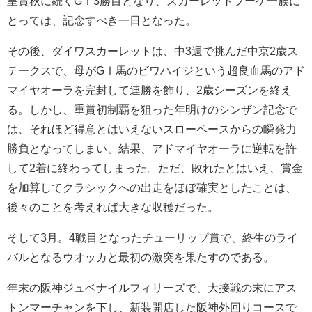
皇賞秋に続くGⅠ3勝目となり、スカーレットブーケ一族に
とっては、記念すべき一日となった。
その後、ダイワスカーレットは、中3週で挑んだ中京2歳ス
テークスで、母がGⅠ馬のビワハイジという超良血馬のアド
マイヤオーラを完封して連勝を飾り、2歳シーズンを終え
る。しかし、重賞初制覇を狙った年明けのシンザン記念で
は、それほど得意とはいえないスローペースからの瞬発力
勝負となってしまい、結果、アドマイヤオーラに逆転を許
して2着に終わってしまった。ただ、敗れたとはいえ、賞金
を加算してクラシックへの出走をほぼ確実としたことは、
後々のことを考えれば大きな収穫だった。
そして3月。4戦目となったチューリップ賞で、終生のライ
バルとなるウオッカと最初の激突を果たすのである。
年末の阪神ジュベナイルフィリーズで、大接戦の末にアス
トンマーチャンを下し、新装開店した阪神外回りコースで