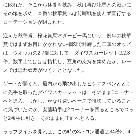
に敗れた。そこから休養を挟み、秋は再び牝馬との戦いに
その場を求め、本番の秋華賞へは前哨戦を使わず直行する
ローテーションが組まれた。
迎えた秋華賞。桜花賞馬vsダービー馬という、例年の秋華
賞ではまずお目にかかれない構図で対峙した二頭のオッズ
は、ウオッカの2.7倍に対して、ダイワスカーレットは2.8
倍。数字上ではほぼ拮抗し、互角の支持を集めたが、レー
スでは思わぬ差がつくこととなった。
ゲートが開くと、最内から飛び出したヒシアスペンととも
に先手を取ったダイワスカーレットは、そのまま1コーナー
へと進入。しかし、かなり速いペースで推移していること
に気づいたのか、安藤騎手は2コーナーを回るところでスッ
と2番手に引き、そのまま向正面へと入る。
ラップタイムを見れば、この時の3ハロン通過は34秒2、4