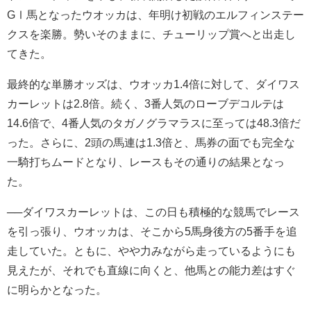
GⅠ馬となったウオッカは、年明け初戦のエルフィンステー
クスを楽勝。勢いそのままに、チューリップ賞へと出走し
てきた。
最終的な単勝オッズは、ウオッカ1.4倍に対して、ダイワス
カーレットは2.8倍。続く、3番人気のローブデコルテは
14.6倍で、4番人気のタガノグラマラスに至っては48.3倍だ
った。さらに、2頭の馬連は1.3倍と、馬券の面でも完全な
一騎打ちムードとなり、レースもその通りの結果となっ
た。
──ダイワスカーレットは、この日も積極的な競馬でレース
を引っ張り、ウオッカは、そこから5馬身後方の5番手を追
走していた。ともに、やや力みながら走っているようにも
見えたが、それでも直線に向くと、他馬との能力差はすぐ
に明らかとなった。