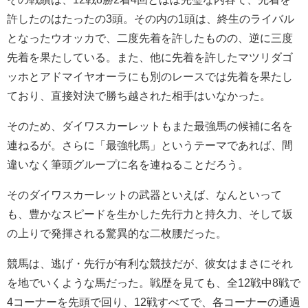
許したのはたったの3頭。その内の1頭は、終生のライバル
となったウオッカで、二度先着を許したものの、逆に三度
先着を果たしている。また、他に先着を許したマツリダゴ
ッホとアドマイヤオーラにも別のレースでは先着を果たし
ており、直接対決で勝ち越された相手はいなかった。
そのため、ダイワスカーレットもまた最強馬の候補に名を
連ねるが。さらに「最強牝馬」というテーマであれば、間
違いなく筆頭グループに名を連ねることだろう。
そのダイワスカーレットの武器といえば、なんといって
も、豊かなスピードを生かした先行力と持久力、そして坂
の上りで発揮される驚異的な二枚腰だった。
競馬は、逃げ・先行が有利な競技だが、彼女はまさにそれ
を地でいくような馬だった。戦歴を見ても、全12戦中8戦で
4コーナーを先頭で回り、12戦すべてで、各コーナーの通過