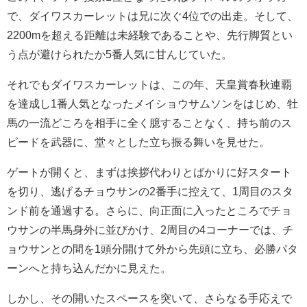
で、ダイワスカーレットは兄に次ぐ4位での出走。そして、
2200mを超える距離は未経験であることや、先行脚質とい
う点が避けられたか5番人気に甘んじていた。
それでもダイワスカーレットは、この年、天皇賞春秋連覇
を達成し1番人気となったメイショウサムソンをはじめ、牡
馬の一流どころを相手に全く臆することなく、持ち前のス
ピードを武器に、堂々とした立ち振る舞いを見せた。
ゲートが開くと、まずは挨拶代わりとばかりに好スタート
を切り、逃げるチョウサンの2番手に控えて、1周目のスタ
ンド前を通過する。さらに、向正面に入ったところでチョ
ウサンの半馬身外に並びかけ、2周目の4コーナーでは、チ
ョウサンとの間を1頭分開けて外から先頭に立ち、必勝パタ
ーンへと持ち込んだかに見えた。
しかし、その開いたスペースを突いて、さらなる手応えで