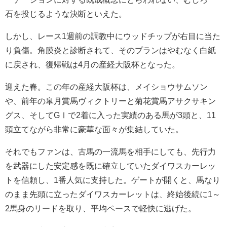
石を投じるような決断といえた。
しかし、レース1週前の調教中にウッドチップが右目に当た
り負傷。角膜炎と診断されて、そのプランはやむなく白紙
に戻され、復帰戦は4月の産経大阪杯となった。
迎えた春。この年の産経大阪杯は、メイショウサムソン
や、前年の皐月賞馬ヴィクトリーと菊花賞馬アサクサキン
グス、そしてGⅠで2着に入った実績のある馬が3頭と、11
頭立てながら非常に豪華な面々が集結していた。
それでもファンは、古馬の一流馬を相手にしても、先行力
を武器にした安定感を既に確立していたダイワスカーレッ
トを信頼し、1番人気に支持した。ゲートが開くと、馬なり
のまま先頭に立ったダイワスカーレットは、終始後続に1～
2馬身のリードを取り、平均ペースで軽快に逃げた。