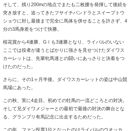
そして、残り200mの地点でまたも二枚腰を発揮して後続を
突き放すと、追ってきたフサイチパンドラとスイープトウ
ショウに対し最後まで完全に馬体を併せることを許さず、4
分の3馬身差をつけて快勝。
桜花賞から4連勝、GⅠも3連勝となり、ライバルのいない
ここでは役者が違うとばかりに強さを見せつけたダイワス
カーレットは、先輩牝馬達との闘いにあっさりと決着をつ
けたのだった。
さらに、その1ヶ月半後。ダイワスカーレットの姿は中山競
馬場にあった。
この秋、実に4走目。初めての牡馬の一流どころとの対決。
そして兄ダイワメジャーとの最初で最後の対決の舞台とな
る、グランプリ有馬記念に出走するためだった。
この年、ファン投票1位となったのはライバルのウオッカ