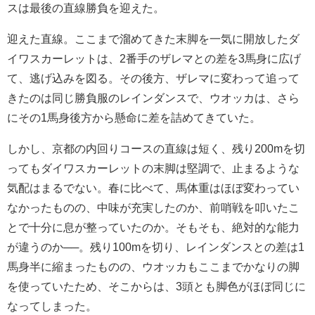
スは最後の直線勝負を迎えた。
迎えた直線。ここまで溜めてきた末脚を一気に開放したダ
イワスカーレットは、2番手のザレマとの差を3馬身に広げ
て、逃げ込みを図る。その後方、ザレマに変わって追って
きたのは同じ勝負服のレインダンスで、ウオッカは、さら
にその1馬身後方から懸命に差を詰めてきていた。
しかし、京都の内回りコースの直線は短く、残り200mを切
ってもダイワスカーレットの末脚は堅調で、止まるような
気配はまるでない。春に比べて、馬体重はほぼ変わってい
なかったものの、中味が充実したのか、前哨戦を叩いたこ
とで十分に息が整っていたのか。そもそも、絶対的な能力
が違うのか──。残り100mを切り、レインダンスとの差は1
馬身半に縮まったものの、ウオッカもここまでかなりの脚
を使っていたため、そこからは、3頭とも脚色がほぼ同じに
なってしまった。