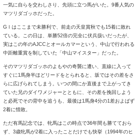
一気に自らを交わしさり、先頭に立つ馬がいた。9番人気の
マツリダゴッホだった。
GⅠはここまで未勝利で、前走の天皇賞秋でも15着に敗れ
ている。この日は、単勝52倍の完全に伏兵扱いだったが、
実はこの年のAJCCとオールカマーという、中山で行われる
中距離重賞を制していた「中山マイスター」だった。
そのマツリダゴッホのよもやの奇襲に遭い、直線に入って
すぐに1馬身半ほどリードをとられると、坂ではその差をさ
らに広げられてしまう。いつの間にか直後まで上がってき
ていた兄のダイワメジャーとともに、その差を挽回しよう
と必死でその背中を追うも、最後は1馬身4分の1差およばず
2着に惜敗。
ただ有馬記念では、牝馬はこの時点で36年間も勝てておら
ず、3歳牝馬が2着に入ったことだけでも快挙（1994年のヒ