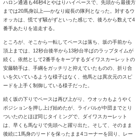
ハロン通過も46秒4とやはりハイペースで、先頭から最後方
までは20馬身以上──かなり縦長の隊列となった。対するウ
オッカは、慌てず騒がずといった感じで、後ろから数えて4
番手あたりを追走する。
ところが、そこから一転してペースは落ち、坂の手前から
頂上までは、12秒台後半から13秒台半ばのラップタイムが
続く。依然として2番手をキープするダイワスカーレットの
安藤騎手は、手綱をガッチリと抑えていたものの、折り合
いを欠いているような様子はなく、他馬とは異次元のスピ
ードを上手く制御している様子だった。
続く坂の下りでペースは再び上がり、ウオッカもようやく
ポジションを押し上げ始めたが、ライバルが中団までとり
ついたのとほぼ同じタイミングで、ダイワスカーレット
は、早くも馬なりで先頭へと躍り出た。そして、そのまま
後続に1馬身のリードを保ったまま4コーナーを回り、レー