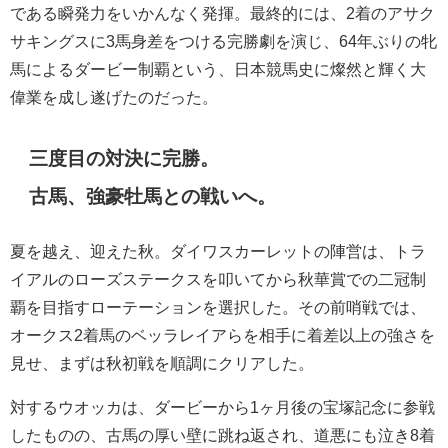
である瞬発力をいかんなく発揮。最終的には、2着のアサク
サキングスに3馬身差をつける完勝劇を演じ、64年ぶりの牝
馬によるダービー制覇という、日本競馬史に燦然と輝く大
偉業を成し遂げたのだった。
三度目の対決に完勝。
古馬、強豪牡馬との戦いへ。
夏を越え、迎えた秋。ダイワスカーレットの陣営は、トラ
イアルのローズステークスを叩いてから秋華賞での二冠制
覇を目指すローテーションを選択した。その前哨戦では、
オークス2着馬のベッラレイアらを相手に着差以上の強さを
見せ、まずは秋初戦を順調にクリアした。
対するウオッカは、ダービーから1ヶ月後の宝塚記念に参戦
したものの、古馬の厚い壁に跳ね返され、道悪にも泣き8着