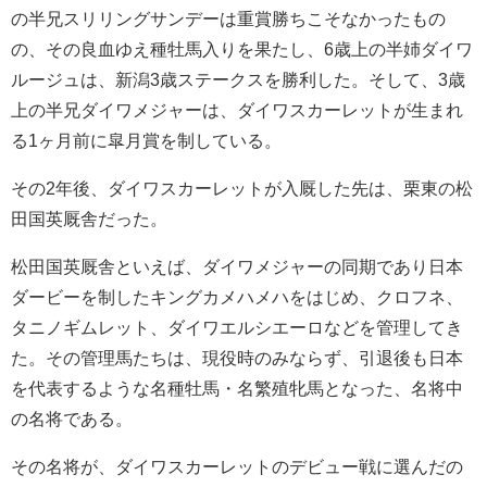
の半兄スリリングサンデーは重賞勝ちこそなかったもの
の、その良血ゆえ種牡馬入りを果たし、6歳上の半姉ダイワ
ルージュは、新潟3歳ステークスを勝利した。そして、3歳
上の半兄ダイワメジャーは、ダイワスカーレットが生まれ
る1ヶ月前に皐月賞を制している。
その2年後、ダイワスカーレットが入厩した先は、栗東の松
田国英厩舎だった。
松田国英厩舎といえば、ダイワメジャーの同期であり日本
ダービーを制したキングカメハメハをはじめ、クロフネ、
タニノギムレット、ダイワエルシエーロなどを管理してき
た。その管理馬たちは、現役時のみならず、引退後も日本
を代表するような名種牡馬・名繁殖牝馬となった、名将中
の名将である。
その名将が、ダイワスカーレットのデビュー戦に選んだの