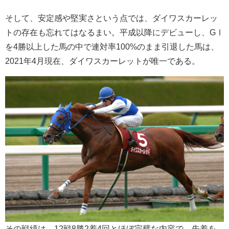
そして、安定感や堅実さという点では、ダイワスカーレッ
トの存在も忘れてはなるまい。平成以降にデビューし、GⅠ
を4勝以上した馬の中で連対率100%のまま引退した馬は、
2021年4月現在、ダイワスカーレットが唯一である。
その戦績は、12戦8勝2着4回とほぼ完璧な内容で、先着を