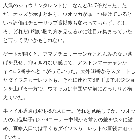
人気のショウナンタレントは、なんと34.7倍だった。た
だ、オッズが示すとおり、ウオッカが頭一つ抜けていると
いう評価はチューリップ賞以後も変わっておらず、むし
ろ、どれだけ強い勝ち方を見せるかに注目が集まっていた
と言って良いかもしれない。
ゲートが開くと、アマノチェリーランがけれんみのない逃
げを見せ、抑えきれない感じで、アストンマーチャンが
早々に2番手へと上がっていった。大外18番からスタートし
たダイワスカーレットも、それに連れて3番手までポジショ
ンを上げる一方で、ウオッカは中団やや前にどっしりと構
えていた。
半マイル通過は47秒8のスロー。それを見越してか、ウオッ
カの四位騎手は3～4コーナー中間から前との差を徐々に詰
め、直線入口では早くもダイワスカーレットの直後に迫っ
ていた。