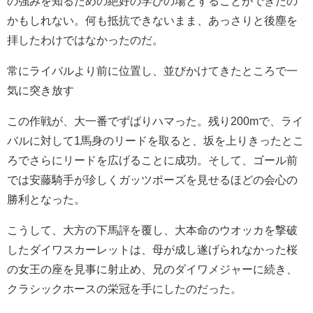
の強みを知るための絶好の学びの場とすることができたの
かもしれない。何も抵抗できないまま、あっさりと後塵を
拝したわけではなかったのだ。
常にライバルより前に位置し、並びかけてきたところで一
気に突き放す
この作戦が、大一番でずばりハマった。残り200mで、ライ
バルに対して1馬身のリードを取ると、坂を上りきったとこ
ろでさらにリードを広げることに成功。そして、ゴール前
では安藤騎手が珍しくガッツポーズを見せるほどの会心の
勝利となった。
こうして、大方の下馬評を覆し、大本命のウオッカを撃破
したダイワスカーレットは、母が成し遂げられなかった桜
の女王の座を見事に射止め、兄のダイワメジャーに続き、
クラシックホースの栄冠を手にしたのだった。