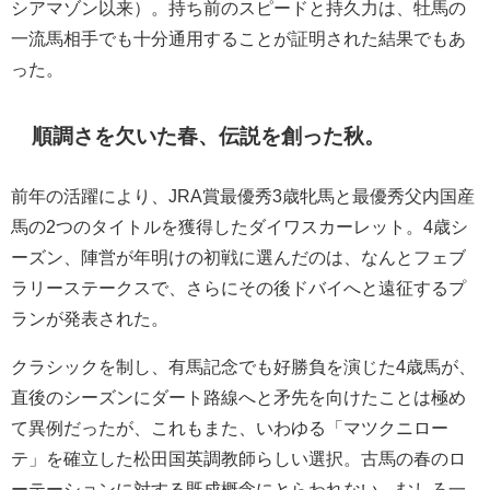
シアマゾン以来）。持ち前のスピードと持久力は、牡馬の
一流馬相手でも十分通用することが証明された結果でもあ
った。
順調さを欠いた春、伝説を創った秋。
前年の活躍により、JRA賞最優秀3歳牝馬と最優秀父内国産
馬の2つのタイトルを獲得したダイワスカーレット。4歳シ
ーズン、陣営が年明けの初戦に選んだのは、なんとフェブ
ラリーステークスで、さらにその後ドバイへと遠征するプ
ランが発表された。
クラシックを制し、有馬記念でも好勝負を演じた4歳馬が、
直後のシーズンにダート路線へと矛先を向けたことは極め
て異例だったが、これもまた、いわゆる「マツクニロー
テ」を確立した松田国英調教師らしい選択。古馬の春のロ
ーテーションに対する既成概念にとらわれない、むしろ一