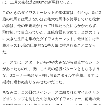
は、11月の京都芝2000mの新馬戦だった。
このときのダイワスカーレットの馬体重は、494kg。既に2
歳の牝馬とは思えないほど雄大な馬体を誇示していた彼女
の姿は、他の出走馬がすべて牡馬だったにもかかわらず、
飛び抜けて目立っていた。血統背景も含めて、当然のよう
に大きな注目を集めたダイワスカーレット。最終的には単
勝オッズ1.8倍の圧倒的な1番人気に推されることになっ
た。
レースでは、スタートからやや力みながら追走するシーン
があったものの、後にこの馬の必勝パターンともなるよう
な、3コーナー先頭から押し切るスタイルで完勝。まずは、
期待に違わぬ走りをみせたのだった。
ちなみに、この日のメインレースに組まれたマイルチャン
ピオンシップを制したのは兄のダイワメジャー。前走の天