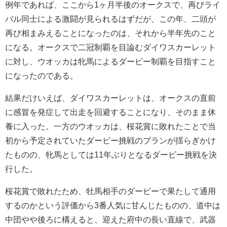
例年であれば、ここから1ヶ月半後のオークスで、再びライ
バル同士による激闘が見られるはずだが、この年、二頭が
再び相まみえることになったのは、それから半年先のこと
になる。オークスで二冠制覇を目論むダイワスカーレット
に対し、ウオッカは牝馬によるダービー制覇を目指すこと
になったのである。
結果だけいえば、ダイワスカーレットは、オークスの直前
に感冒を発症して出走を回避することになり、そのまま休
養に入った。一方のウオッカは、桜花賞に敗れたことで当
初から予定されていたダービー挑戦のプランが揺らぎかけ
たものの、牝馬としては11年ぶりとなるダービー挑戦を決
行した。
桜花賞で敗れたため、牡馬相手のダービーで果たして通用
するのかという評価から3番人気に甘んじたものの、道中は
中団やや後ろに構えると、迎えた府中の長い直線で、武器