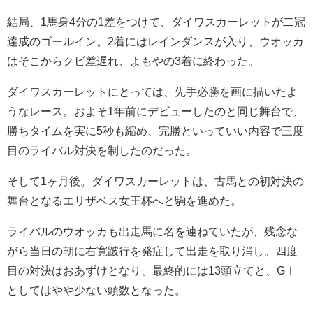
結局、1馬身4分の1差をつけて、ダイワスカーレットが二冠
達成のゴールイン。2着にはレインダンスが入り、ウオッカ
はそこからクビ差遅れ、よもやの3着に終わった。
ダイワスカーレットにとっては、先手必勝を画に描いたよ
うなレース。およそ1年前にデビューしたのと同じ舞台で、
勝ちタイムを実に5秒も縮め、完勝といっていい内容で三度
目のライバル対決を制したのだった。
そして1ヶ月後。ダイワスカーレットは、古馬との初対決の
舞台となるエリザベス女王杯へと駒を進めた。
ライバルのウオッカも出走馬に名を連ねていたが、残念な
がら当日の朝に右寛跛行を発症して出走を取り消し。四度
目の対決はおあずけとなり、最終的には13頭立てと、GⅠ
としてはやや少ない頭数となった。