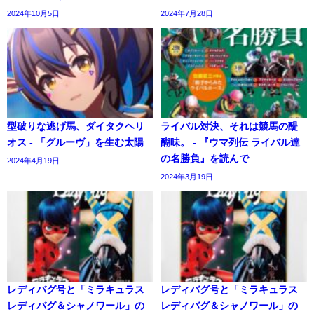
2024年10月5日
2024年7月28日
型破りな逃げ馬、ダイタクヘリ
ライバル対決、それは競馬の醍
オス - 「グルーヴ」を生む太陽
醐味。 - 『ウマ列伝 ライバル達
の名勝負』を読んで
2024年4月19日
2024年3月19日
レディバグ号と「ミラキュラス
レディバグ号と「ミラキュラス
レディバグ＆シャノワール」の
レディバグ＆シャノワール」の