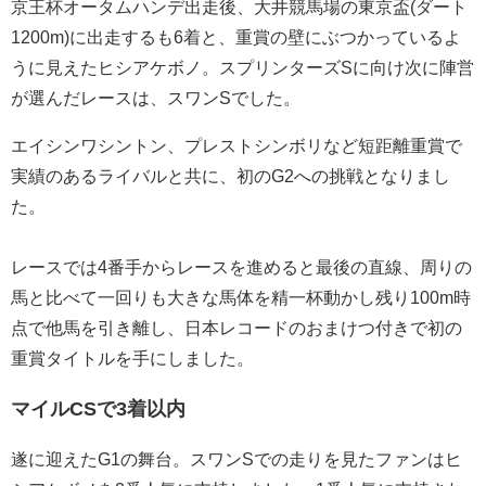
京王杯オータムハンデ出走後、大井競馬場の東京盃(ダート
1200m)に出走するも6着と、重賞の壁にぶつかっているよ
うに見えたヒシアケボノ。スプリンターズSに向け次に陣営
が選んだレースは、スワンSでした。
エイシンワシントン、プレストシンボリなど短距離重賞で
実績のあるライバルと共に、初のG2への挑戦となりまし
た。
レースでは4番手からレースを進めると最後の直線、周りの
馬と比べて一回りも大きな馬体を精一杯動かし残り100m時
点で他馬を引き離し、日本レコードのおまけつ付きで初の
重賞タイトルを手にしました。
マイルCSで3着以内
遂に迎えたG1の舞台。スワンSでの走りを見たファンはヒ