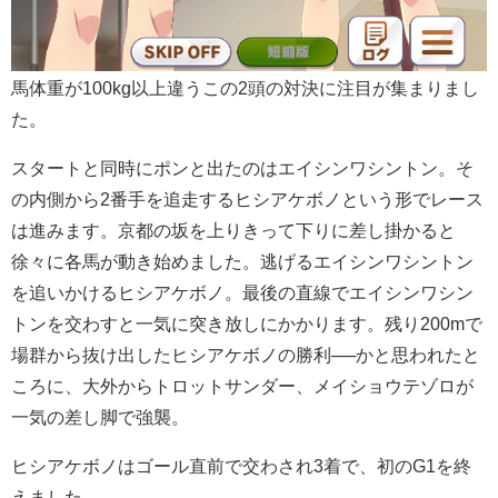
馬体重が100kg以上違うこの2頭の対決に注目が集まりまし
た。
スタートと同時にポンと出たのはエイシンワシントン。そ
の内側から2番手を追走するヒシアケボノという形でレース
は進みます。京都の坂を上りきって下りに差し掛かると
徐々に各馬が動き始めました。逃げるエイシンワシントン
を追いかけるヒシアケボノ。最後の直線でエイシンワシン
トンを交わすと一気に突き放しにかかります。残り200mで
場群から抜け出したヒシアケボノの勝利──かと思われたと
ころに、大外からトロットサンダー、メイショウテゾロが
一気の差し脚で強襲。
ヒシアケボノはゴール直前で交わされ3着で、初のG1を終
えました。