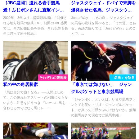
［JBC盛岡］溢れる岩手競馬
ジャスタウェイ - ドバイで末脚を
愛！ふじポンさんに直撃インタ
爆発させた名馬。ジャスタウェ
ビュー！
イはジャスタウェイ以外の何も
2022年、8年ぶりに盛岡競馬場にて開催さ
Just a Way ～その道～ ジャスタウェイ
れる地方競馬の祭典JBC。前回のJBC盛岡
の馬名の意味を調べると、「その道」とあ
のでもない
では、その応援団長を務め、それ以降も長
る。英語の綴りでは「Just a Way」とのこ
年に渡って岩手競馬...
とで、...
それぞれの競馬愛
「名馬」を語る
私の中の角居勝彦
「東京では負けない」 ジャン
グルポケットと東京競馬場
『馬は自分で強くなる』 ──人間はせめ
て、この優れたアスリートの邪魔にならな
「ジャンポケ」といえば、いまや競馬ファ
いように注意を払うべき 『レースに馬を
ンとてお笑いトリオ「ジャングルポケッ
合わせるのではなく馬にレー...
ト」が真っ先に浮かぶのではないか。無類
の競馬好きで現在では競馬中継...