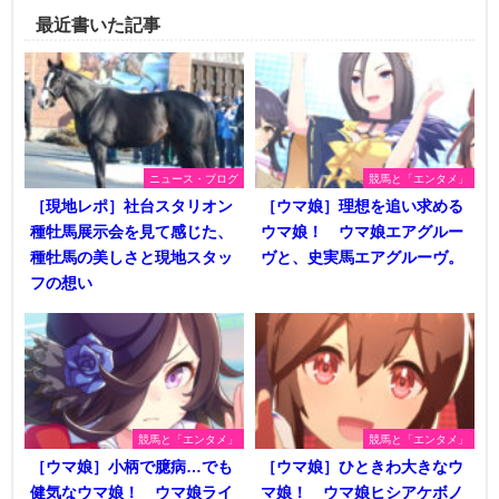
最近書いた記事
ニュース・ブログ
競馬と「エンタメ」
［現地レポ］社台スタリオン
［ウマ娘］理想を追い求める
種牡馬展示会を見て感じた、
ウマ娘！ ウマ娘エアグルー
種牡馬の美しさと現地スタッ
ヴと、史実馬エアグルーヴ。
フの想い
競馬と「エンタメ」
競馬と「エンタメ」
［ウマ娘］小柄で臆病…でも
［ウマ娘］ひときわ大きなウ
健気なウマ娘！ ウマ娘ライ
マ娘！ ウマ娘ヒシアケボノ