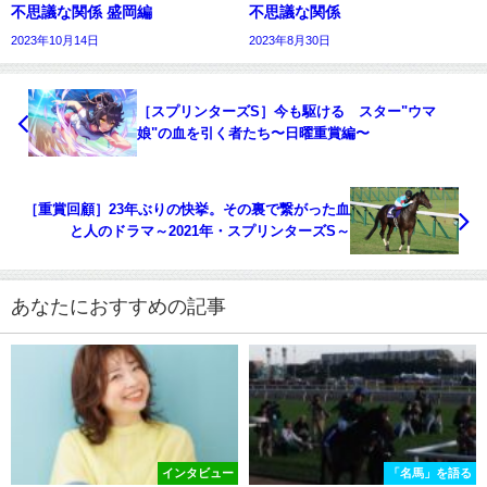
不思議な関係 盛岡編
不思議な関係
2023年10月14日
2023年8月30日
［スプリンターズS］今も駆ける スター"ウマ
娘"の血を引く者たち〜日曜重賞編〜
［重賞回顧］23年ぶりの快挙。その裏で繋がった血
と人のドラマ～2021年・スプリンターズS～
あなたにおすすめの記事
インタビュー
「名馬」を語る