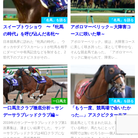
「名馬」を語る
「名馬」を語る
スイープトウショウ 〜『牝馬
アポロマーベリック～大障害コ
の時代』を呼び込んだ名牝〜
ースに咲いた華～
日本競馬界に訪れた『牝馬の時代』。 ウ
アポロマーベリック。彼は、大障害コース
オッカやダイワスカーレットが牡馬を相手
に美しく咲き誇った。凜として華やかな、
にダービーや有馬記念などを制すると、2
そんな競走馬であった。 「アポロマーベ
世代下のブエナビスタがその...
リックに魅せられて、障害レ...
一口馬主
「名馬」を語る
一口馬主クラブ徹底分析～サン
「もう一度、競馬場で会いたか
デーサラブレッドクラブ編～
った…」アスクビクターモアの
追憶と、ドウデュースの鬼脚封
2019年のサンデーサラブレッドクラブ第1
競走馬として生まれた以上、競馬場で走っ
次募集は、凄まじい結果でした。 サンデ
ている時が、馬たちにとって、最も幸せな
じ／２０２２年弥生賞
ーサラブレッドクラブは40口クラブにな
時間では無いだろうか──個人的に、そう