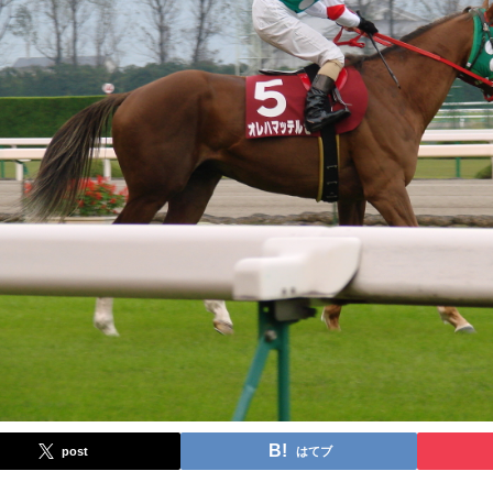
post
はてブ