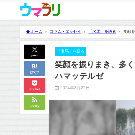
ホーム
コラム・エッセイ
「名馬」を語る
笑顔を
「名馬」を語る
post
笑顔を振りまき、多
はてブ
ハマッテルゼ
2024年3月22日
Pocket
Feedly