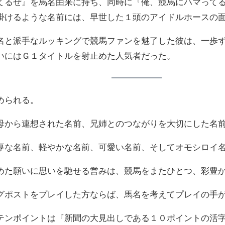
てるぜ』を馬名由来に持ち、同時に『俺、競馬にハマって
掛けるような名前には、早世した１頭のアイドルホースの
名と派手なルッキングで競馬ファンを魅了した彼は、一歩
いにはＧ１タイトルを射止めた人気者だった。
められる。
母から連想された名前、兄姉とのつながりを大切にした名
厚な名前、軽やかな名前、可愛い名前、そしてオモシロイ
めた願いに思いを馳せる営みは、競馬をまたひとつ、彩豊
グポストをプレイした方ならば、馬名を考えてプレイの手
テンポイントは『新聞の大見出しである１０ポイントの活