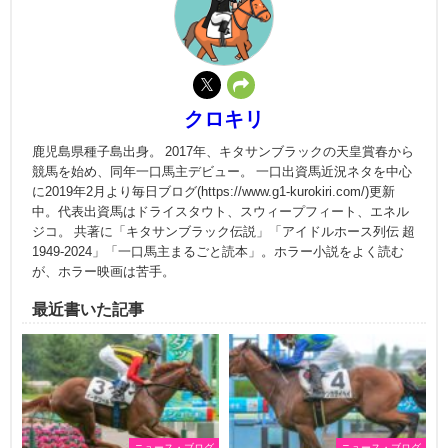
クロキリ
鹿児島県種子島出身。 2017年、キタサンブラックの天皇賞春から
競馬を始め、同年一口馬主デビュー。 一口出資馬近況ネタを中心
に2019年2月より毎日ブログ(https://www.g1-kurokiri.com/)更新
中。代表出資馬はドライスタウト、スウィープフィート、エネル
ジコ。 共著に「キタサンブラック伝説」「アイドルホース列伝 超
1949-2024」「一口馬主まるごと読本」。ホラー小説をよく読む
が、ホラー映画は苦手。
最近書いた記事
ニュース・ブログ
ニュース・ブログ