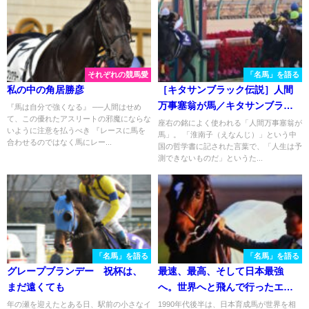
それぞれの競馬愛
「名馬」を語る
私の中の角居勝彦
［キタサンブラック伝説］人間
万事塞翁が馬／キタサンブラッ
『馬は自分で強くなる』 ──人間はせめ
て、この優れたアスリートの邪魔にならな
クの蹄跡から学ぶ！
座右の銘によく使われる「人間万事塞翁が
いように注意を払うべき 『レースに馬を
馬」。 「淮南子（えなんじ）」という中
合わせるのではなく馬にレー...
国の哲学書に記された言葉で、「人生は予
測できないものだ」というた...
「名馬」を語る
「名馬」を語る
グレープブランデー 祝杯は、
最速、最高、そして日本最強
まだ遠くても
へ。世界へと飛んで行ったエル
コンドルパサーの物語。
年の瀬を迎えたとある日、駅前の小さなイ
1990年代後半は、日本育成馬が世界を相