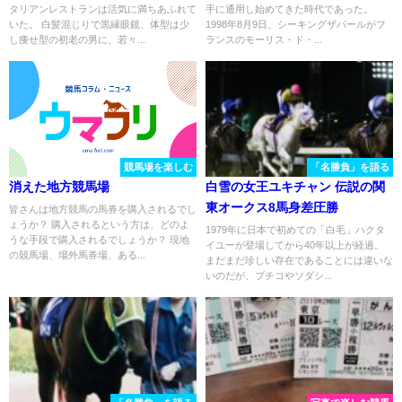
タリアンレストランは活気に満ちあふれて
手に通用し始めてきた時代であった。
いた。 白髪混じりで黒縁眼鏡、体型は少
1998年8月9日、シーキングザパールがフ
し痩せ型の初老の男に、若々...
ランスのモーリス・ド・...
競馬場を楽しむ
「名勝負」を語る
消えた地方競馬場
白雪の女王ユキチャン 伝説の関
東オークス8馬身差圧勝
皆さんは地方競馬の馬券を購入されるでし
ょうか？ 購入されるという方は、どのよ
1979年に日本で初めての「白毛」ハクタ
うな手段で購入されるでしょうか？ 現地
イユーが登場してから40年以上が経過。
の競馬場、場外馬券場、ある...
まだまだ珍しい存在であることには違いな
いのだが、ブチコやソダシ...