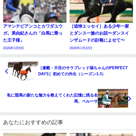
アマンテビアンコとカワダユウ
［追悼エッセイ］ある少年一家
ガ。美由紀さんの「白馬に乗っ
とダンス一族のお話〜ダンスイ
た王子様」
ンザムードの訃報によせて〜
2026年3月8日
2026年1月22日
［連載・片目のサラブレッド福ちゃんのPERFECT
DAYS］初めての外出（シーズン1-3）
私に競馬の新たな魅力を教えてくれた記憶に残る名
馬、ペルーサ
あなたにおすすめの記事