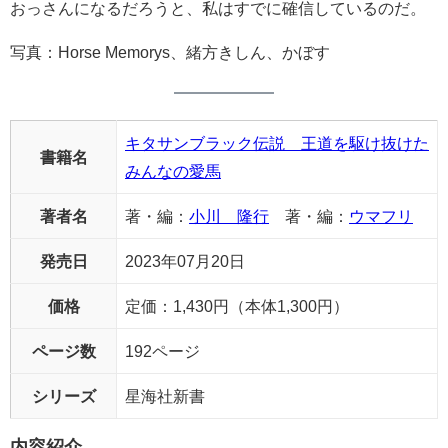
おっさんになるだろうと、私はすでに確信しているのだ。
写真：Horse Memorys、緒方きしん、かぼす
キタサンブラック伝説 王道を駆け抜けた
書籍名
みんなの愛馬
著者名
著・編：
小川 隆行
著・編：
ウマフリ
発売日
2023年07月20日
価格
定価：1,430円（本体1,300円）
ページ数
192ページ
シリーズ
星海社新書
内容紹介