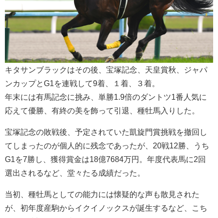
キタサンブラックはその後、宝塚記念、天皇賞秋、ジャパ
ンカップとG1を連戦して9着、１着、３着。
年末には有馬記念に挑み、単勝1.9倍のダントツ1番人気に
応えて優勝、有終の美を飾って引退、種牡馬入りした。
宝塚記念の敗戦後、予定されていた凱旋門賞挑戦を撤回し
てしまったのが個人的に残念であったが、20戦12勝、うち
G1を7勝し、獲得賞金は18億7684万円。年度代表馬に2回
選出されるなど、堂々たる成績だった。
当初、種牡馬としての能力には懐疑的な声も散見された
が、初年度産駒からイクイノックスが誕生するなど、こち