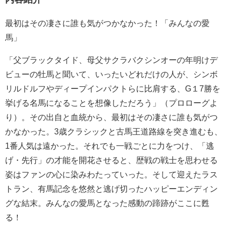
最初はその凄さに誰も気がつかなかった！「みんなの愛
馬」
「父ブラックタイド、母父サクラバクシンオーの年明けデ
ビューの牡馬と聞いて、いったいどれだけの人が、シンボ
リルドルフやディープインパクトらに比肩する、G１7勝を
挙げる名馬になることを想像しただろう」（プロローグよ
り）。その出自と血統から、最初はその凄さに誰も気がつ
かなかった。3歳クラシックと古馬王道路線を突き進むも、
1番人気は遠かった。それでも一戦ごとに力をつけ、「逃
げ・先行」の才能を開花させると、歴戦の戦士を思わせる
姿はファンの心に染みわたっていった。そして迎えたラス
トラン、有馬記念を悠然と逃げ切ったハッピーエンディン
グな結末。みんなの愛馬となった感動の蹄跡がここに甦
る！