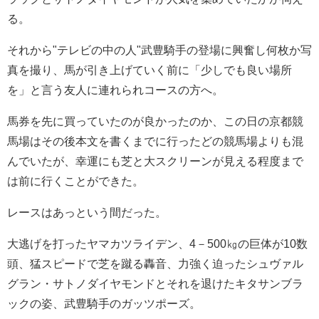
る。
それから"テレビの中の人"武豊騎手の登場に興奮し何枚か写
真を撮り、馬が引き上げていく前に「少しでも良い場所
を」と言う友人に連れられコースの方へ。
馬券を先に買っていたのが良かったのか、この日の京都競
馬場はその後本文を書くまでに行ったどの競馬場よりも混
んでいたが、幸運にも芝と大スクリーンが見える程度まで
は前に行くことができた。
レースはあっという間だった。
大逃げを打ったヤマカツライデン、4－500㎏の巨体が10数
頭、猛スピードで芝を蹴る轟音、力強く迫ったシュヴァル
グラン・サトノダイヤモンドとそれを退けたキタサンブラ
ックの姿、武豊騎手のガッツポーズ。