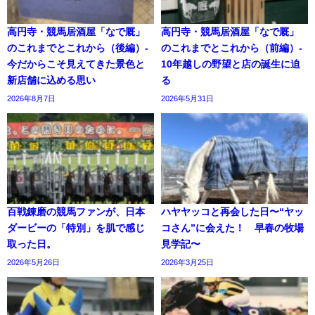
高円寺・競馬居酒屋「なで厩」
高円寺・競馬居酒屋「なで厩」
のこれまでとこれから（後編）-
のこれまでとこれから（前編）-
今だからこそ見えてきた景色と
10年越しの野望と店の誕生に迫
新店舗に込める思い
る
2026年8月7日
2026年5月31日
百戦錬磨の競馬ファンが、日本
ハヤヤッコと再会した日〜“ヤッ
ダービーの「特別」を肌で感じ
コさん”に会えた！ 早春の牧場
取った日。
見学記〜
2026年5月26日
2026年3月25日