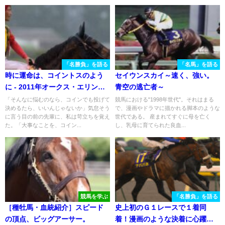
「名勝負」を語る
「名馬」を語る
時に運命は、コイントスのよう
セイウンスカイ～速く、強い。
に - 2011年オークス・エリンコ
青空の逃亡者～
ート
「そんなに悩むのなら、コインでも投げて
競馬における"1998年世代"。それはまる
決めるたら、いいんじゃないか」気怠そう
で、漫画やドラマに描かれる脚本のような
に言う目の前の先輩に、私は苛立ちを覚え
世代である。 産まれてすぐに母を亡く
た。「大事なことを、コイン...
し、乳母に育てられた良血...
競馬を学ぶ
「名勝負」を語る
［種牡馬・血統紹介］スピード
史上初のＧ１レースで１着同
の頂点、ビッグアーサー。
着！漫画のような決着に心躍っ