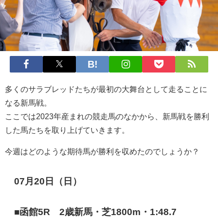
多くのサラブレッドたちが最初の大舞台として走ることに
なる新馬戦。
ここでは2023年産まれの競走馬のなかから、新馬戦を勝利
した馬たちを取り上げていきます。
今週はどのような期待馬が勝利を収めたのでしょうか？
07月20日（日）
■函館5R 2歳新馬・芝1800m・1:48.7