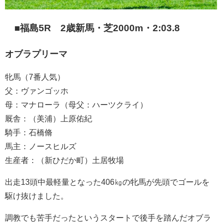
■福島5R 2歳新馬・芝2000m・2:03.8
オブラプリーマ
牝馬（7番人気）
父：ヴァンゴッホ
母：マナローラ（母父：ハーツクライ）
厩舎：（美浦）上原佑紀
騎手：石橋脩
馬主：ノースヒルズ
生産者：（新ひだか町）土居牧場
出走13頭中最軽量となった406㎏の牝馬が先頭でゴールを
駆け抜けました。
調教でも苦手だったというスタートで後手を踏んだオブラ