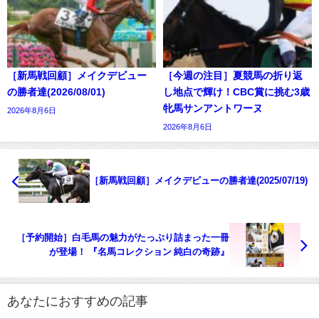
［新馬戦回顧］メイクデビュー
［今週の注目］夏競馬の折り返
の勝者達(2026/08/01)
し地点で輝け！CBC賞に挑む3歳
牝馬サンアントワーヌ
2026年8月6日
2026年8月6日
［新馬戦回顧］メイクデビューの勝者達(2025/07/19)
［予約開始］白毛馬の魅力がたっぷり詰まった一冊
が登場！ 『名馬コレクション 純白の奇跡』
あなたにおすすめの記事