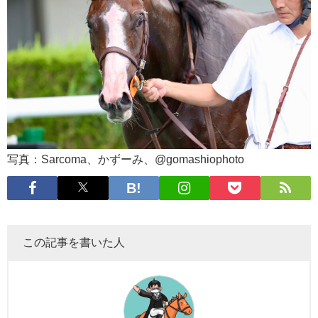
写真：Sarcoma、かずーみ、@gomashiophoto
この記事を書いた人