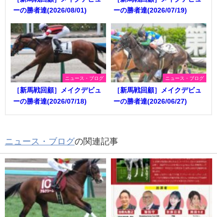
ーの勝者達(2026/08/01)
ーの勝者達(2026/07/19)
ニュース・ブログ
ニュース・ブログ
［新馬戦回顧］メイクデビュ
［新馬戦回顧］メイクデビュ
ーの勝者達(2026/07/18)
ーの勝者達(2026/06/27)
ニュース・ブログ
の関連記事