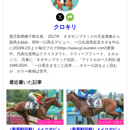
クロキリ
鹿児島県種子島出身。 2017年、キタサンブラックの天皇賞春から
競馬を始め、同年一口馬主デビュー。 一口出資馬近況ネタを中心
に2019年2月より毎日ブログ(https://www.g1-kurokiri.com/)更新
中。代表出資馬はドライスタウト、スウィープフィート、エネル
ジコ。 共著に「キタサンブラック伝説」「アイドルホース列伝 超
1949-2024」「一口馬主まるごと読本」。ホラー小説をよく読む
が、ホラー映画は苦手。
最近書いた記事
ニュース・ブログ
ニュース・ブログ
［新馬戦回顧］メイクデビュ
［新馬戦回顧］メイクデビュ