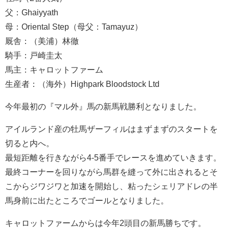
父：Ghaiyyath
母：Oriental Step（母父：Tamayuz）
厩舎：（美浦）林徹
騎手：戸崎圭太
馬主：キャロットファーム
生産者：（海外）Highpark Bloodstock Ltd
今年最初の『マル外』馬の新馬戦勝利となりました。
アイルランド産の牡馬ザーフィルはまずまずのスタートを
切ると内へ。
最短距離を行きながら4-5番手でレースを進めていきます。
最終コーナーを回りながら馬群を縫って外に出されるとそ
こからジワジワと加速を開始し、粘ったシェリアドレの半
馬身前に出たところでゴールとなりました。
キャロットファームからは今年2頭目の新馬勝ちです。