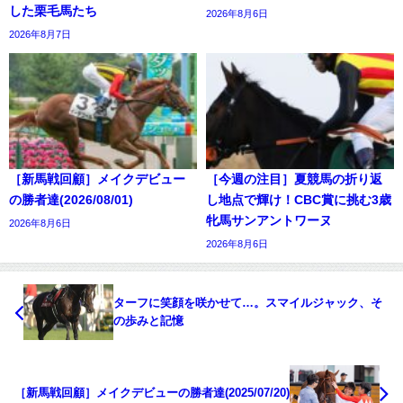
した栗毛馬たち
2026年8月6日
2026年8月7日
［新馬戦回顧］メイクデビュー
［今週の注目］夏競馬の折り返
の勝者達(2026/08/01)
し地点で輝け！CBC賞に挑む3歳
牝馬サンアントワーヌ
2026年8月6日
2026年8月6日
ターフに笑顔を咲かせて…。スマイルジャック、そ
の歩みと記憶
［新馬戦回顧］メイクデビューの勝者達(2025/07/20)