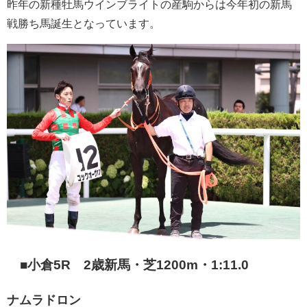
昨年の新種牡馬ウインブライトの産駒からは今年初の新馬
戦勝ち馬誕生となっています。
■小倉5R 2歳新馬・芝1200m・1:11.0
ナムラドロン