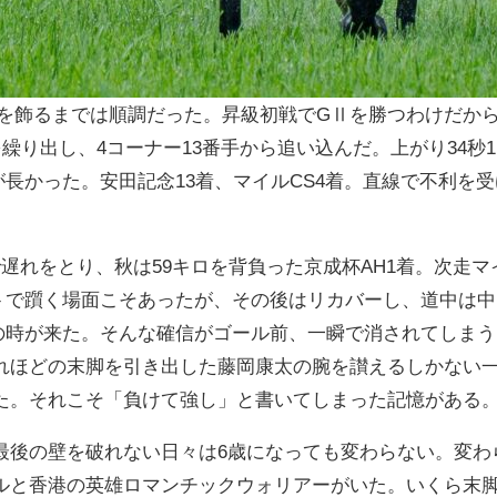
覇を飾るまでは順調だった。昇級初戦でGⅡを勝つわけだか
を繰り出し、4コーナー13番手から追い込んだ。上がり34
長かった。安田記念13着、マイルCS4着。直線で不利を
遅れをとり、秋は59キロを背負った京成杯AH1着。次走マ
トで躓く場面こそあったが、その後はリカバーし、道中は
の時が来た。そんな確信がゴール前、一瞬で消されてしま
れほどの末脚を引き出した藤岡康太の腕を讃えるしかない
た。それこそ「負けて強し」と書いてしまった記憶がある
最後の壁を破れない日々は6歳になっても変わらない。変わ
ルと香港の英雄ロマンチックウォリアーがいた。いくら末