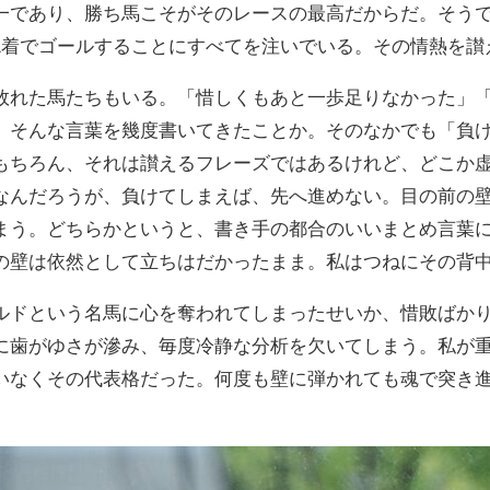
一であり、勝ち馬こそがそのレースの最高だからだ。そう
1着でゴールすることにすべてを注いでいる。その情熱を讃
敗れた馬たちもいる。「惜しくもあと一歩足りなかった」
」そんな言葉を幾度書いてきたことか。そのなかでも「負
もちろん、それは讃えるフレーズではあるけれど、どこか
なんだろうが、負けてしまえば、先へ進めない。目の前の
まう。どちらかというと、書き手の都合のいいまとめ言葉
の壁は依然として立ちはだかったまま。私はつねにその背
ルドという名馬に心を奪われてしまったせいか、惜敗ばか
に歯がゆさが滲み、毎度冷静な分析を欠いてしまう。私が重賞
いなくその代表格だった。何度も壁に弾かれても魂で突き