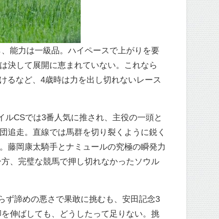
ら、能力は一級品。ハイペースで上がりを要
秒1は決して展開に恵まれていない。これなら
受けるなど、4歳時は力を出し切れないレース
イルCSでは3番人気に推され、主役の一頭と
中団追走。直線では馬群を切り裂くように鋭く
う。藤岡康太騎手とナミュールの究極の瞬発力
一方、完璧な競馬で押し切れなかったソウル
。
らず諦めの悪さで果敢に挑むも、安田記念3
脚を伸ばしても、どうしたって足りない。挑