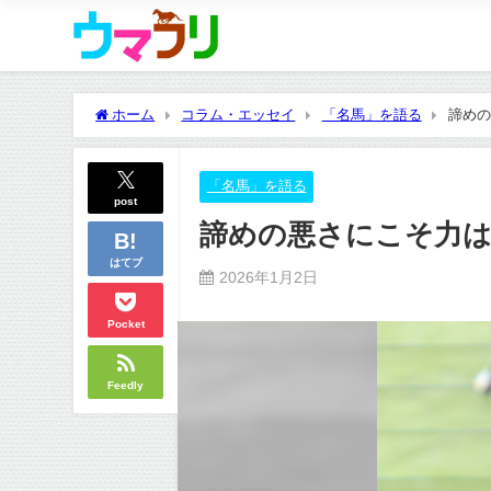
ホーム
コラム・エッセイ
「名馬」を語る
諦めの
「名馬」を語る
post
諦めの悪さにこそ力
はてブ
2026年1月2日
Pocket
Feedly