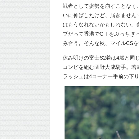
戦者として姿勢を崩すことなく
いに伸ばしたけど、届きません
はもうなれないかもしれない。
プだって香港でGⅠをぶっちぎ
み合う。そんな秋、マイルCS
休み明けの富士S2着は4歳と
コンビを組む団野大成騎手。若
ラッシュは4コーナー手前の下