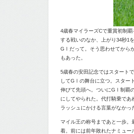
4歳春マイラーズCで重賞初制
する戦いのなか、上がり34秒1
GⅠだって。そう思わせてからが
もあった。
5歳春の安田記念ではスタートで
してGⅠの舞台に立つ。スター
伸びて先頭へ。ついにGⅠ制覇
にしてやられた。代打騎乗であ
ラッシュにかける言葉がなかっ
マイル王の称号まであと一歩。
着。前には前年敗れたナミュー