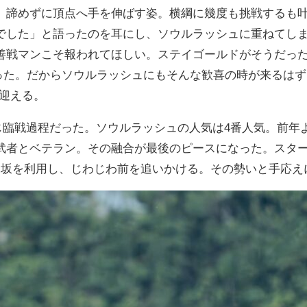
、諦めずに頂点へ手を伸ばす姿。横綱に幾度も挑戦するも
でした」と語ったのを耳にし、ソウルラッシュに重ねてし
善戦マンこそ報われてほしい。ステイゴールドがそうだっ
った。だからソウルラッシュにもそんな歓喜の時が来るは
を迎える。
同じ臨戦過程だった。ソウルラッシュの人気は4番人気。前年
武者とベテラン。その融合が最後のピースになった。スタ
り坂を利用し、じわじわ前を追いかける。その勢いと手応え