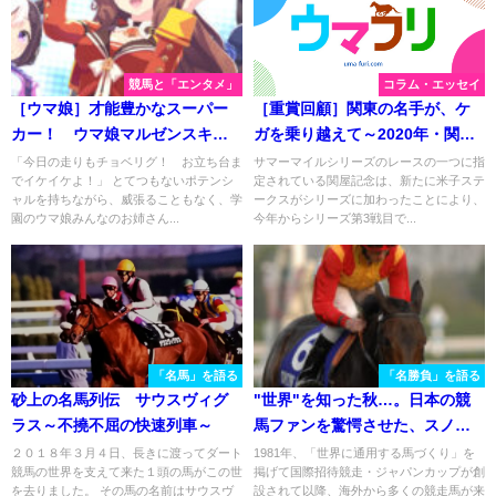
競馬と「エンタメ」
コラム・エッセイ
［ウマ娘］才能豊かなスーパー
［重賞回顧］関東の名手が、ケ
カー！ ウマ娘マルゼンスキー
ガを乗り越えて～2020年・関屋
と、史実馬マルゼンスキー。
記念～
「今日の走りもチョベリグ！ お立ち台ま
サマーマイルシリーズのレースの一つに指
でイケイケよ！」 とてつもないポテンシ
定されている関屋記念は、新たに米子ステ
ャルを持ちながら、威張ることもなく、学
ークスがシリーズに加わったことにより、
園のウマ娘みんなのお姉さん...
今年からシリーズ第3戦目で...
「名馬」を語る
「名勝負」を語る
砂上の名馬列伝 サウスヴィグ
"世界"を知った秋…。日本の競
ラス～不撓不屈の快速列車～
馬ファンを驚愕させた、スノー
フェアリーのエリザベス女王杯
２０１８年３月４日、長きに渡ってダート
1981年、「世界に通用する馬づくり」を
競馬の世界を支えて来た１頭の馬がこの世
掲げて国際招待競走・ジャパンカップが創
を振り返る。
を去りました。 その馬の名前はサウスヴ
設されて以降、海外から多くの競走馬が来