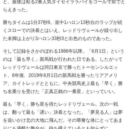
と、最後は粘る2番人気タイセイララバイをゴール寸前でと
らえきった。
勝ちタイムは1分37秒9。道中1ハロン13秒台のラップが続
くスローでの決着とはいえ、レッドリヴェールが繰り出し
た末脚は上がり3ハロン33秒3と出色のものであった。
そして記録をさかのぼれる1986年以降、「6月1日」という
のは「最も早く」新馬戦が行われた日である。したがって
レッドリヴェールは同日東京で勝ったトーセンシルエッ
ト、6年後、2019年6月1日の新馬戦を勝ったリアアメリ
ア、カイトレッドとともに、中央競馬史上最も「早く」勝
ち名乗りを受けた「正真正銘の一番星」といっていい。
最も「早く」勝ち星を得たレッドリヴェール。次の一戦
は、翻って最も「遅い」決着となった。「夢見る人」は夢
を追いかけ北の大地に飛んだ。その華奢な体にとってあま
りにも過酷な舞台が、待ち構えているとも知らずに。