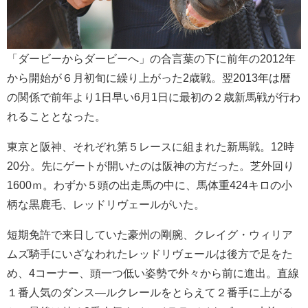
「ダービーからダービーへ」の合言葉の下に前年の2012年
から開始が６月初旬に繰り上がった2歳戦。翌2013年は暦
の関係で前年より1日早い6月1日に最初の２歳新馬戦が行わ
れることとなった。
東京と阪神、それぞれ第５レースに組まれた新馬戦。12時
20分。先にゲートが開いたのは阪神の方だった。芝外回り
1600ｍ。わずか５頭の出走馬の中に、馬体重424キロの小
柄な黒鹿毛、レッドリヴェールがいた。
短期免許で来日していた豪州の剛腕、クレイグ・ウィリア
ムズ騎手にいざなわれたレッドリヴェールは後方で足をた
め、4コーナー、頭一つ低い姿勢で外々から前に進出。直線
１番人気のダンス―ルクレールをとらえて２番手に上がる