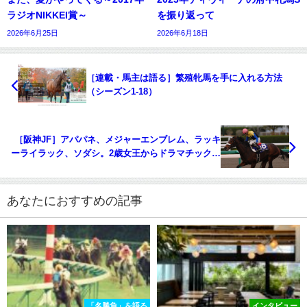
ラジオNIKKEI賞～
を振り返って
2026年6月25日
2026年6月18日
［連載・馬主は語る］繁殖牝馬を手に入れる方法
（シーズン1-18）
［阪神JF］アパパネ、メジャーエンブレム、ラッキ
ーライラック、ソダシ。2歳女王からドラマチックな
名牝へ！
あなたにおすすめの記事
「名勝負」を語る
インタビュー