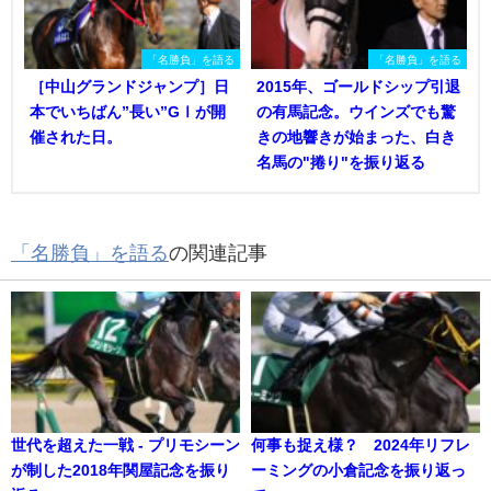
「名勝負」を語る
「名勝負」を語る
［中山グランドジャンプ］日
2015年、ゴールドシップ引退
本でいちばん”長い”GⅠが開
の有馬記念。ウインズでも驚
催された日。
きの地響きが始まった、白き
名馬の"捲り"を振り返る
「名勝負」を語る
の関連記事
世代を超えた一戦 - プリモシーン
何事も捉え様？ 2024年リフレ
が制した2018年関屋記念を振り
ーミングの小倉記念を振り返っ