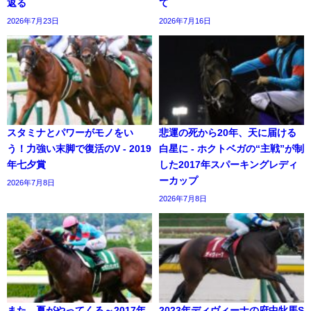
返る
て
2026年7月23日
2026年7月16日
スタミナとパワーがモノをい
悲運の死から20年、天に届ける
う！力強い末脚で復活のV - 2019
白星に - ホクトベガの“主戦”が制
年七夕賞
した2017年スパーキングレディ
ーカップ
2026年7月8日
2026年7月8日
また、夏がやってくる～2017年
2023年ディヴィーナの府中牝馬S