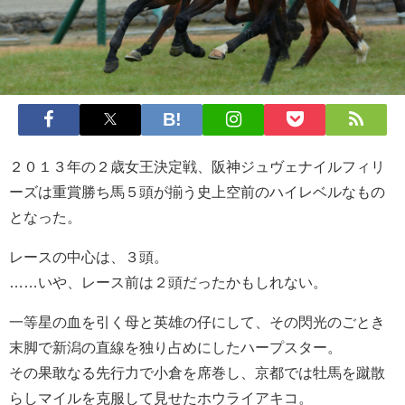
２０１３年の２歳女王決定戦、阪神ジュヴェナイルフィリ
ーズは重賞勝ち馬５頭が揃う史上空前のハイレベルなもの
となった。
レースの中心は、３頭。
……いや、レース前は２頭だったかもしれない。
一等星の血を引く母と英雄の仔にして、その閃光のごとき
末脚で新潟の直線を独り占めにしたハープスター。
その果敢なる先行力で小倉を席巻し、京都では牡馬を蹴散
らしマイルを克服して見せたホウライアキコ。