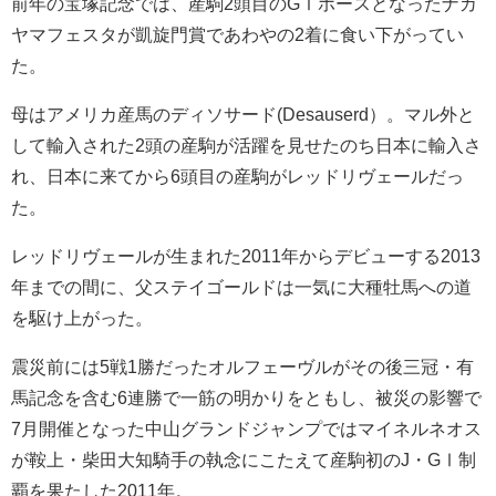
前年の宝塚記念では、産駒2頭目のGⅠホースとなったナカ
ヤマフェスタが凱旋門賞であわやの2着に食い下がってい
た。
母はアメリカ産馬のディソサード(Desauserd）。マル外と
して輸入された2頭の産駒が活躍を見せたのち日本に輸入さ
れ、日本に来てから6頭目の産駒がレッドリヴェールだっ
た。
レッドリヴェールが生まれた2011年からデビューする2013
年までの間に、父ステイゴールドは一気に大種牡馬への道
を駆け上がった。
震災前には5戦1勝だったオルフェーヴルがその後三冠・有
馬記念を含む6連勝で一筋の明かりをともし、被災の影響で
7月開催となった中山グランドジャンプではマイネルネオス
が鞍上・柴田大知騎手の執念にこたえて産駒初のJ・GⅠ制
覇を果たした2011年。