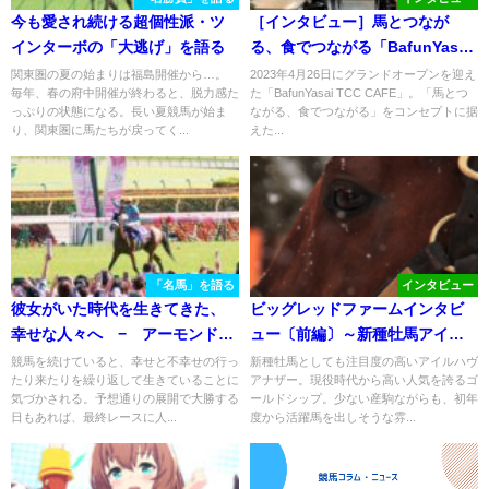
今も愛され続ける超個性派・ツ
［インタビュー］馬とつなが
インターボの「大逃げ」を語る
る、食でつながる「BafunYasai
TCC CAFE」。TCC Japan 山本
関東圏の夏の始まりは福島開催から…。
2023年4月26日にグランドオープンを迎え
毎年、春の府中開催が終わると、脱力感た
た「BafunYasai TCC CAFE」。「馬とつ
代表が語る、表参道からの引退
っぷりの状態になる。長い夏競馬が始ま
ながる、食でつながる」をコンセプトに据
競走馬支援
り、関東圏に馬たちが戻ってく...
えた...
「名馬」を語る
インタビュー
彼女がいた時代を生きてきた、
ビッグレッドファームインタビ
幸せな人々へ − アーモンドア
ュー〔前編〕～新種牡馬アイル
イ
ハヴアナザーについて～
競馬を続けていると、幸せと不幸せの行っ
新種牡馬としても注目度の高いアイルハヴ
たり来たりを繰り返して生きていることに
アナザー。現役時代から高い人気を誇るゴ
気づかされる。予想通りの展開で大勝する
ールドシップ。少ない産駒ながらも、初年
日もあれば、最終レースに人...
度から活躍馬を出しそうな雰...