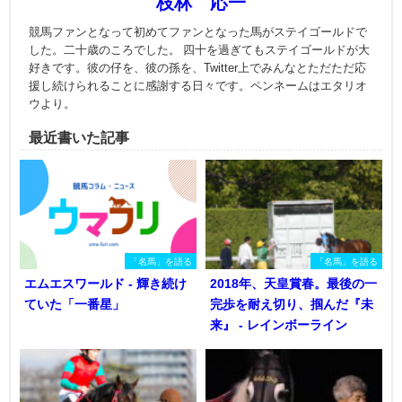
枝林 応一
競馬ファンとなって初めてファンとなった馬がステイゴールドで
した。二十歳のころでした。 四十を過ぎてもステイゴールドが大
好きです。彼の仔を、彼の孫を、Twitter上でみんなとただただ応
援し続けられることに感謝する日々です。ペンネームはエタリオ
ウより。
最近書いた記事
「名馬」を語る
「名馬」を語る
エムエスワールド - 輝き続け
2018年、天皇賞春。最後の一
ていた「一番星」
完歩を耐え切り、掴んだ『未
来』 - レインボーライン